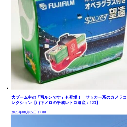
大ブーム中の「写ルンです」も登場！ サッカー系のカメラコ
レクション【山下メロの平成レトロ遺産：123】
2026年08月05日 17:00