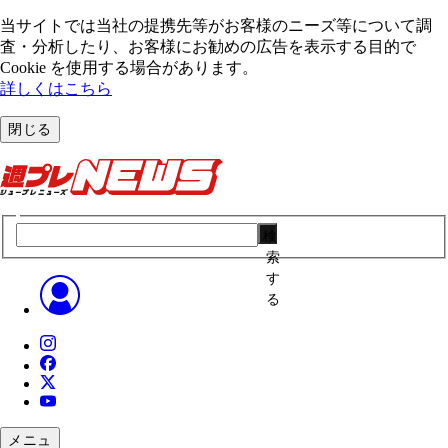
当サイトでは当社の提携先等がお客様のニーズ等について調
査・分析したり、お客様にお勧めの広告を表⽰する⽬的で
Cookie を使⽤する場合があります。
詳しくはこちら
閉じる
検
索
す
る
メニュ