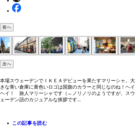
前へ
本場スウェーデンでＩＫＥＡデビューを果たすマリ
次へ
ャ。大きな青い倉庫に黄色いロゴは国旗のカラーと
ストックホルムの街並みは『魔女の宅急便』の風景
ホステルに必ずあるこの茶色のお皿で何度もゴハン
ファミリーだらけの店内
旧市街ガムラスタンのカラフルな建物
「北欧のヴェネチア」とも呼ばれる美しい都市スト
地元民がいなくてゴーストタウン化している街中。
夏至祭り。会場真ん中には十字架型に草花が飾られ
人は穏やかで街の治安は良いスウェーデン
巨大倉庫
広い店内を駆け巡りグッタリ～
初イケアに興奮！。「ＩＫＥＡ」という名前は、創
商品名にはスウェーデンにある湖や島の名前だった
イケアビストロの誘惑には勝てない
なのね！
くり
てます！
ホルム
Ｍはビルに入った大きいものから小さい路面店まで
イポールが建てられた
のイニシャルと、彼が育った農場や村の頭文字を取
街や人や花の名前が付いているって知ってた？
本場スウェーデンでＩＫＥＡデビューを果たすマリーシャ。大
るんだって！
きな青い倉庫に黄色いロゴは国旗のカラーと同じなのね！ヘイ
ヘイ！ 旅人マリーシャです（←ノリノリのようですが、スウ
ェーデン語のカジュアルな挨拶です...
この記事を読む