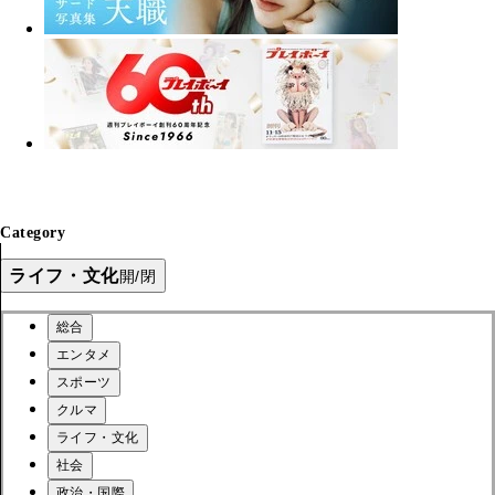
Category
ライフ・文化
開/閉
総合
エンタメ
スポーツ
クルマ
ライフ・文化
社会
政治・国際