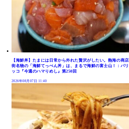
【海鮮丼】たまには日常から外れた贅沢がしたい。熱海の商店
街名物の「海鮮てっぺん丼」は、まるで海鮮の富士山！：パリ
ッコ『今週のハマりめし』第250回
2026年08月07日 11:40