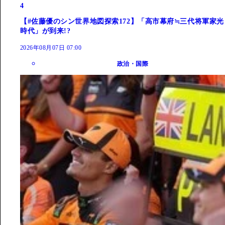
4
【#佐藤優のシン世界地図探索172】「高市幕府≒三代将軍家光
時代」が到来!?
2026年08月07日 07:00
政治・国際