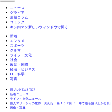
ニュース
グラビア
連載コラム
コミック
キン肉マン
新しいウィンドウで開く
新着
エンタメ
スポーツ
クルマ
ライフ・文化
社会
政治・国際
経済・ビジネス
IT・科学
写真
週プレNEWS TOP
新着ニュース
ライフ・文化ニュース
旅人マリーシャの世界一周紀行：第１０７回「一年で最も盛り上がる夏
画像・写真