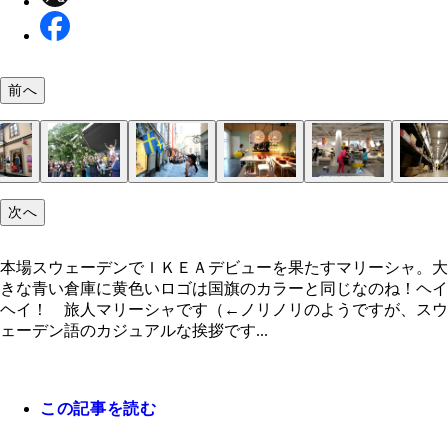
前へ
本場スウェーデンでＩＫＥＡデビューを果たすマリ
次へ
ャ。大きな青い倉庫に黄色いロゴは国旗のカラーと
ストックホルムの街並みは『魔女の宅急便』の風景
ホステルに必ずあるこの茶色のお皿で何度もゴハン
ファミリーだらけの店内
旧市街ガムラスタンのカラフルな建物
「北欧のヴェネチア」とも呼ばれる美しい都市スト
地元民がいなくてゴーストタウン化している街中。
夏至祭り。会場真ん中には十字架型に草花が飾られ
人は穏やかで街の治安は良いスウェーデン
巨大倉庫
広い店内を駆け巡りグッタリ～
初イケアに興奮！。「ＩＫＥＡ」という名前は、創
商品名にはスウェーデンにある湖や島の名前だった
イケアビストロの誘惑には勝てない
なのね！
くり
てます！
ホルム
Ｍはビルに入った大きいものから小さい路面店まで
イポールが建てられた
のイニシャルと、彼が育った農場や村の頭文字を取
街や人や花の名前が付いているって知ってた？
本場スウェーデンでＩＫＥＡデビューを果たすマリーシャ。大
るんだって！
きな青い倉庫に黄色いロゴは国旗のカラーと同じなのね！ヘイ
ヘイ！ 旅人マリーシャです（←ノリノリのようですが、スウ
ェーデン語のカジュアルな挨拶です...
この記事を読む