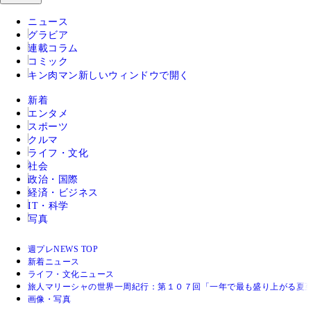
ニュース
グラビア
連載コラム
コミック
キン肉マン
新しいウィンドウで開く
新着
エンタメ
スポーツ
クルマ
ライフ・文化
社会
政治・国際
経済・ビジネス
IT・科学
写真
週プレNEWS TOP
新着ニュース
ライフ・文化ニュース
旅人マリーシャの世界一周紀行：第１０７回「一年で最も盛り上がる夏
画像・写真