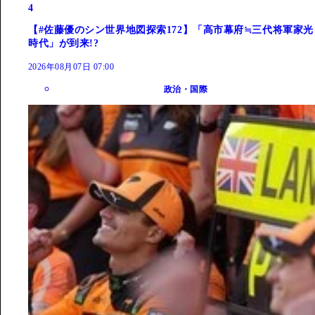
4
【#佐藤優のシン世界地図探索172】「高市幕府≒三代将軍家光
時代」が到来!?
2026年08月07日 07:00
政治・国際