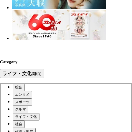
Category
ライフ・文化
開/閉
総合
エンタメ
スポーツ
クルマ
ライフ・文化
社会
政治・国際