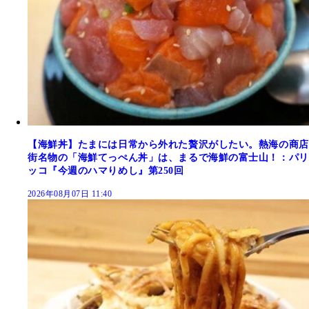
【海鮮丼】たまには日常から外れた贅沢がしたい。熱海の商店
街名物の「海鮮てっぺん丼」は、まるで海鮮の富士山！：パリ
ッコ『今週のハマりめし』第250回
2026年08月07日 11:40