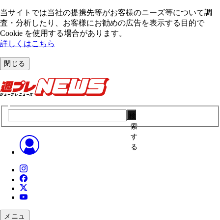
当サイトでは当社の提携先等がお客様のニーズ等について調
査・分析したり、お客様にお勧めの広告を表⽰する⽬的で
Cookie を使⽤する場合があります。
詳しくはこちら
閉じる
検
索
す
る
メニュ