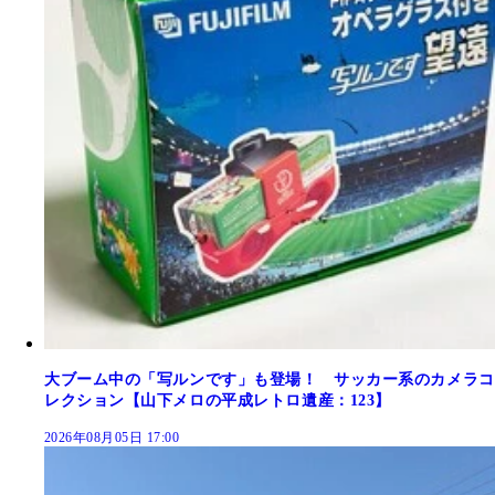
大ブーム中の「写ルンです」も登場！ サッカー系のカメラコ
レクション【山下メロの平成レトロ遺産：123】
2026年08月05日 17:00