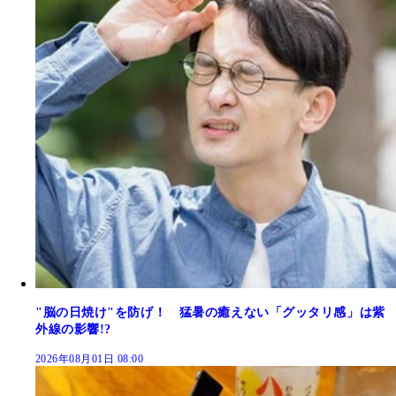
"脳の日焼け"を防げ！ 猛暑の癒えない「グッタリ感」は紫
外線の影響!?
2026年08月01日 08:00