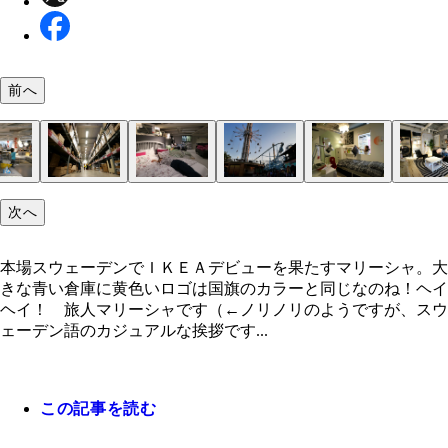
前へ
本場スウェーデンでＩＫＥＡデビューを果たすマリ
次へ
ャ。大きな青い倉庫に黄色いロゴは国旗のカラーと
ストックホルムの街並みは『魔女の宅急便』の風景
ホステルに必ずあるこの茶色のお皿で何度もゴハン
ファミリーだらけの店内
旧市街ガムラスタンのカラフルな建物
「北欧のヴェネチア」とも呼ばれる美しい都市スト
地元民がいなくてゴーストタウン化している街中。
夏至祭り。会場真ん中には十字架型に草花が飾られ
人は穏やかで街の治安は良いスウェーデン
巨大倉庫
広い店内を駆け巡りグッタリ～
初イケアに興奮！。「ＩＫＥＡ」という名前は、創
商品名にはスウェーデンにある湖や島の名前だった
イケアビストロの誘惑には勝てない
なのね！
くり
てます！
ホルム
Ｍはビルに入った大きいものから小さい路面店まで
イポールが建てられた
のイニシャルと、彼が育った農場や村の頭文字を取
街や人や花の名前が付いているって知ってた？
本場スウェーデンでＩＫＥＡデビューを果たすマリーシャ。大
るんだって！
きな青い倉庫に黄色いロゴは国旗のカラーと同じなのね！ヘイ
ヘイ！ 旅人マリーシャです（←ノリノリのようですが、スウ
ェーデン語のカジュアルな挨拶です...
この記事を読む