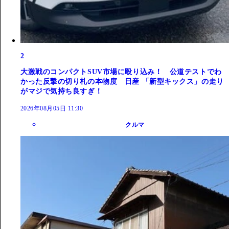
2
大激戦のコンパクトSUV市場に殴り込み！ 公道テストでわ
かった反撃の切り札の本物度 日産 「新型キックス」の走り
がマジで気持ち良すぎ！
2026年08月05日 11:30
クルマ