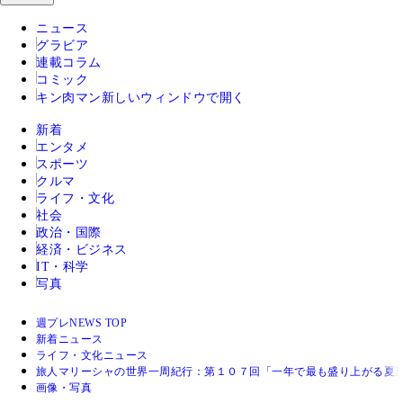
ニュース
グラビア
連載コラム
コミック
キン肉マン
新しいウィンドウで開く
新着
エンタメ
スポーツ
クルマ
ライフ・文化
社会
政治・国際
経済・ビジネス
IT・科学
写真
週プレNEWS TOP
新着ニュース
ライフ・文化ニュース
旅人マリーシャの世界一周紀行：第１０７回「一年で最も盛り上がる夏
画像・写真