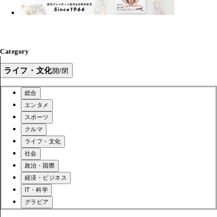
Category
ライフ・文化
開/閉
総合
エンタメ
スポーツ
クルマ
ライフ・文化
社会
政治・国際
経済・ビジネス
IT・科学
グラビア