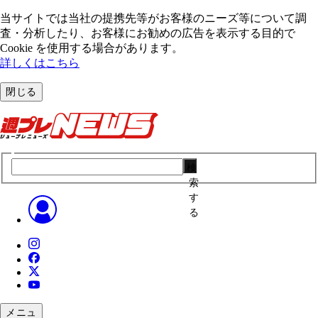
当サイトでは当社の提携先等がお客様のニーズ等について調
査・分析したり、お客様にお勧めの広告を表⽰する⽬的で
Cookie を使⽤する場合があります。
詳しくはこちら
閉じる
検
索
す
る
メニュ