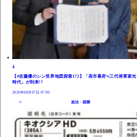
4
【#佐藤優のシン世界地図探索172】「高市幕府≒三代将軍家光
時代」が到来!?
2026年08月07日 07:00
政治・国際