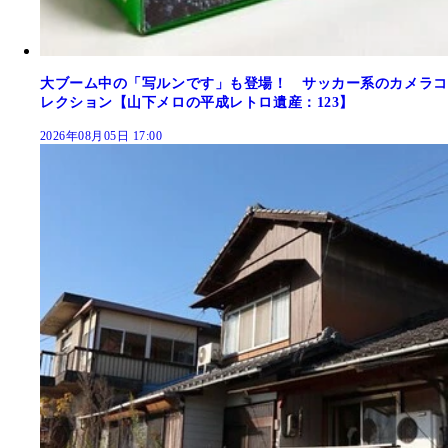
大ブーム中の「写ルンです」も登場！ サッカー系のカメラコ
レクション【山下メロの平成レトロ遺産：123】
2026年08月05日 17:00