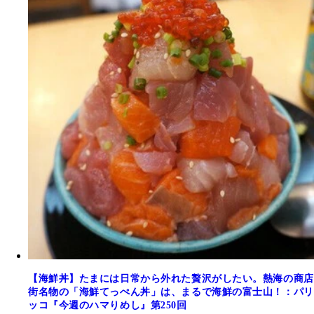
【海鮮丼】たまには日常から外れた贅沢がしたい。熱海の商店
街名物の「海鮮てっぺん丼」は、まるで海鮮の富士山！：パリ
ッコ『今週のハマりめし』第250回