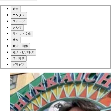
総合
エンタメ
スポーツ
クルマ
ライフ・文化
社会
政治・国際
経済・ビジネス
IT・科学
グラビア