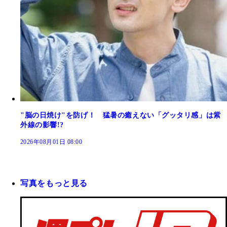
"脳の日焼け"を防げ！ 猛暑の癒えない「グッタリ感」は紫
外線の影響!?
2026年08月01日 08:00
写真をもっと見る