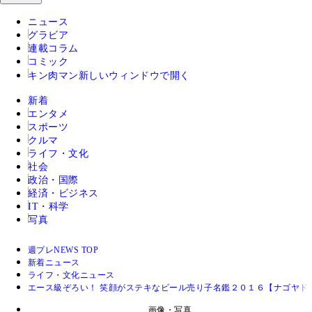
ニュース
グラビア
連載コラム
コミック
キン肉マン
新しいウィンドウで開く
新着
エンタメ
スポーツ
クルマ
ライフ・文化
社会
政治・国際
経済・ビジネス
IT・科学
写真
週プレNEWS TOP
新着ニュース
ライフ・文化ニュース
エース級ぞろい！ 笑顔がステキなビール売り子名鑑２０１６【ナゴヤド
画像・写真