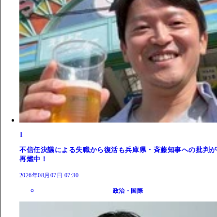
1
不信任決議による失職から復活も兵庫県・斉藤知事への批判が
再燃中！
2026年08月07日 07:30
政治・国際