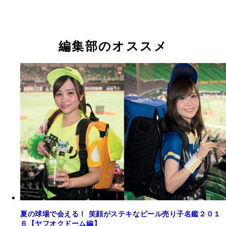
今野 京ちゃん（２１歳）
深川 遥ちゃん（２１歳）
深谷春香ちゃん（２１歳）
冨田加奈恵ちゃん（２１歳）
内藤瑛里子ちゃん（１９歳）
渡辺葉月ちゃん（２１歳）
東 佑季ちゃん（２０歳）
編集部のオススメ
夏の球場で会える！ 笑顔がステキなビール売り子名鑑２０１
６【ヤフオクドーム編】