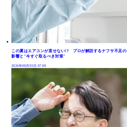
この夏はエアコンが直せない!? プロが解説するナフサ不足の
影響と"今すぐ取るべき対策"
2026年08月03日 07:00