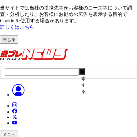
当サイトでは当社の提携先等がお客様のニーズ等について調
査・分析したり、お客様にお勧めの広告を表⽰する⽬的で
Cookie を使⽤する場合があります。
詳しくはこちら
閉じる
検
索
す
る
メニュ