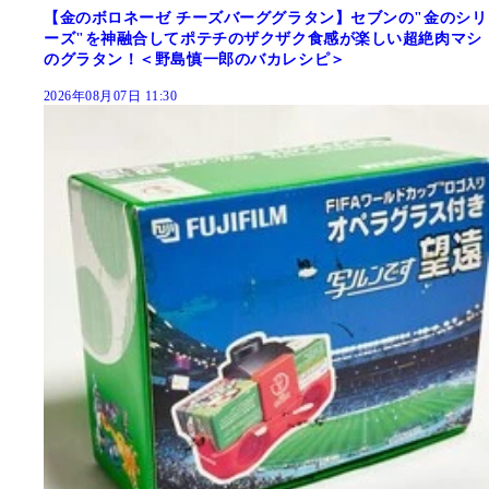
【金のボロネーゼ チーズバーググラタン】セブンの"金のシリ
ーズ"を神融合してポテチのザクザク食感が楽しい超絶肉マシ
のグラタン！＜野島慎一郎のバカレシピ＞
2026年08月07日 11:30