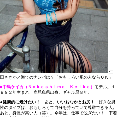
生
田さきか／海でのナンパは？「おもしろい系の人ならＯＫ」
■中島ケイカ（Ｎａｋａｓｈｉｍａ Ｋｅｉｋａ）
モデル。１
９９２年生まれ、鹿児島県出身。ギャル歴８年。
●健康的に焼けたい！ あと、いいおなかとお尻！
「好きな男
性のタイプは、おもしろくて自分を持っていて尊敬できる人。
あと、身長が高い人（笑）。今年は、仕事で脱ぎたい！ 下着