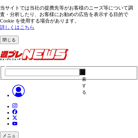
当サイトでは当社の提携先等がお客様のニーズ等について調
査・分析したり、お客様にお勧めの広告を表⽰する⽬的で
Cookie を使⽤する場合があります。
詳しくはこちら
閉じる
検
索
す
る
メニュ