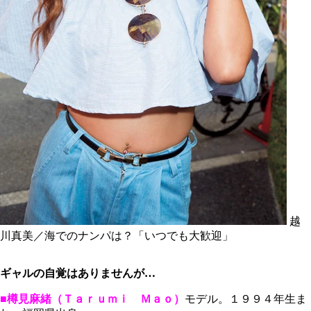
越
川真美／海でのナンパは？「いつでも大歓迎」
ギャルの自覚はありませんが…
■樽見麻緒（Ｔａｒｕｍｉ Ｍａｏ）
モデル。１９９４年生ま