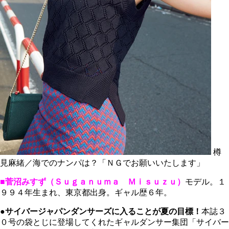
樽
見麻緒／海でのナンパは？「ＮＧでお願いいたします」
■菅沼みすず（Ｓｕｇａｎｕｍａ Ｍｉｓｕｚｕ）
モデル。１
９９４年生まれ、東京都出身。ギャル歴６年。
●サイバージャパンダンサーズに入ることが夏の目標！
本誌３
０号の袋とじに登場してくれたギャルダンサー集団「サイバー