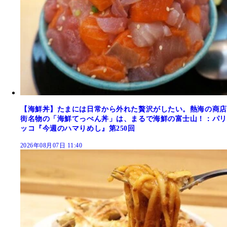
【海鮮丼】たまには日常から外れた贅沢がしたい。熱海の商店
街名物の「海鮮てっぺん丼」は、まるで海鮮の富士山！：パリ
ッコ『今週のハマりめし』第250回
2026年08月07日 11:40