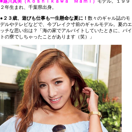
■越川真美（Ｋｏｓｈｉｋａｗａ Ｍａｍｉ）
モデル。１９９
２年生まれ、千葉県出身。
●２３歳、遊びも仕事も一生懸命な夏に！
数々のギャル誌のモ
デルやテレビなどで、今ブレイク寸前のギャルモデル。夏のエ
ッチな思い出は？「海の家でアルバイトしていたときに、バイ
トの寮でしちゃったことがあります（笑）」