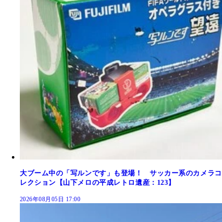
大ブーム中の「写ルンです」も登場！ サッカー系のカメラコ
レクション【山下メロの平成レトロ遺産：123】
2026年08月05日 17:00