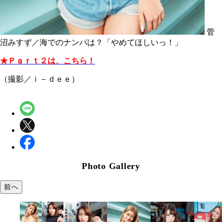
菅
沼みすず／海でのナンパは？「やめてほしいっ！」
★Ｐａｒｔ２は、こちら！
（撮影／ｉ－ｄｅｅ）
Photo Gallery
前へ