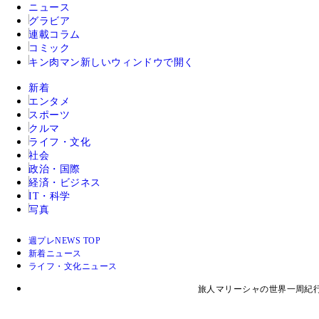
ニュース
グラビア
連載コラム
コミック
キン肉マン
新しいウィンドウで開く
新着
エンタメ
スポーツ
クルマ
ライフ・文化
社会
政治・国際
経済・ビジネス
IT・科学
写真
週プレNEWS TOP
新着ニュース
ライフ・文化ニュース
旅人マリーシャの世界一周紀