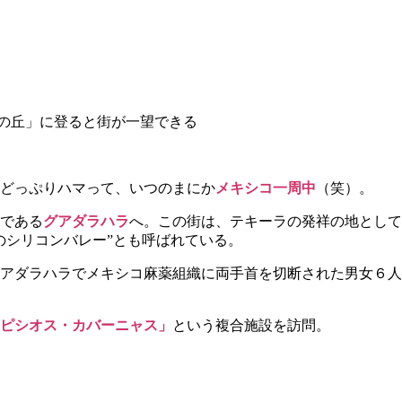
の丘」に登ると街が一望できる
にどっぷりハマって、いつのまにか
メキシコ一周
中
（笑）。
である
グアダラハラ
へ。この街は、テキーラの発祥の地として
のシリコンバレー”とも呼ばれている。
アダラハラでメキシコ麻薬組織に両手首を切断された男女６人
ピシオス・カバーニャス」
という複合施設を訪問。