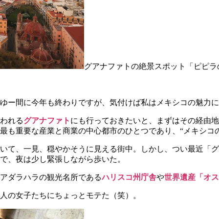
グアナファトの絶景スポット「ピピラ
とゆー間に今年も終わりですが、気付けば私はメキシコの魅力
われる
グアナファト
にも行っておきたいと、まずはその経由地
最も重要な産業と商業の中心都市のひとつであり、“メキシコ
いて、一見、穏やかそうに見える街中。しかし、つい最近「グ
で、夜は少し緊張しながら歩いた。
アダラハラの観光名所である
ハリスコ州庁舎
や
世界遺産「オス
人の女子たちにちょっとモテた（笑）。