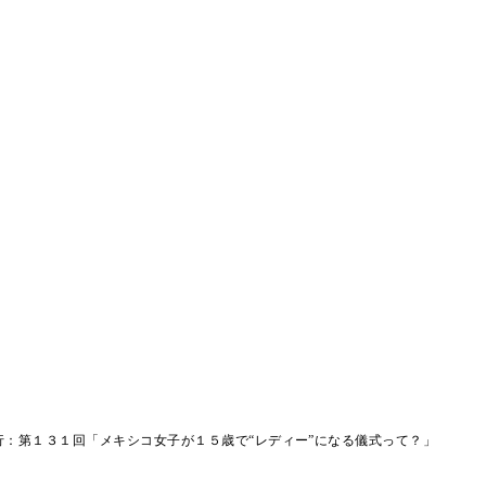
行：第１３１回「メキシコ女子が１５歳で“レディー”になる儀式って？」