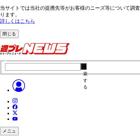
当サイトでは当社の提携先等がお客様のニーズ等について調査・
ります。
詳しくはこちら
閉じる
検
索
す
る
メニュ