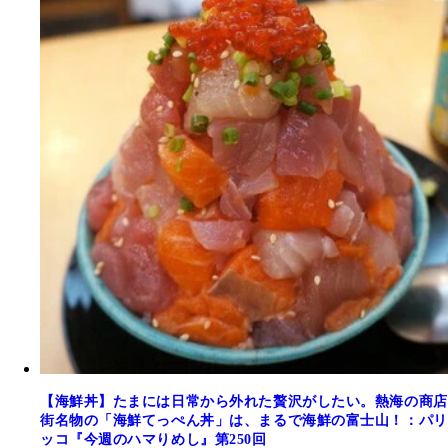
【海鮮丼】たまには日常から外れた贅沢がしたい。熱海の商店
街名物の「海鮮てっぺん丼」は、まるで海鮮の富士山！：パリ
ッコ『今週のハマりめし』第250回