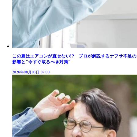
この夏はエアコンが直せない!? プロが解説するナフサ不足の
影響と"今すぐ取るべき対策"
2026年08月03日 07:00