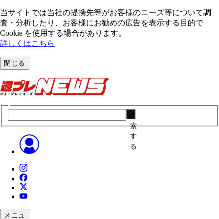
当サイトでは当社の提携先等がお客様のニーズ等について調
査・分析したり、お客様にお勧めの広告を表⽰する⽬的で
Cookie を使⽤する場合があります。
詳しくはこちら
閉じる
検
索
す
る
メニュ