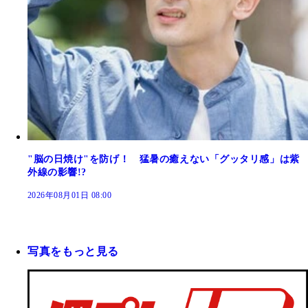
"脳の日焼け"を防げ！ 猛暑の癒えない「グッタリ感」は紫
外線の影響!?
2026年08月01日 08:00
写真をもっと見る