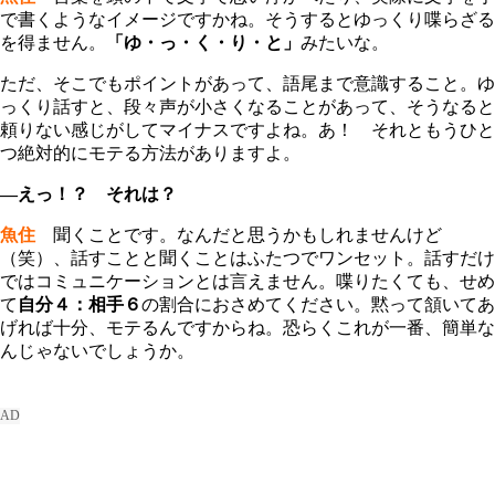
で書くようなイメージですかね。そうするとゆっくり喋らざる
を得ません。
「ゆ・っ・く・り・と」
みたいな。
ただ、そこでもポイントがあって、語尾まで意識すること。ゆ
っくり話すと、段々声が小さくなることがあって、そうなると
頼りない感じがしてマイナスですよね。あ！ それともうひと
つ絶対的にモテる方法がありますよ。
―えっ！？ それは？
魚住
聞くことです。なんだと思うかもしれませんけど
（笑）、話すことと聞くことはふたつでワンセット。話すだけ
ではコミュニケーションとは言えません。喋りたくても、せめ
て
自分４：相手６
の割合におさめてください。黙って頷いてあ
げれば十分、モテるんですからね。恐らくこれが一番、簡単な
んじゃないでしょうか。