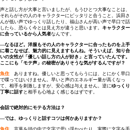
声と話し方が大事と言いましたが、もうひとつ大事なことは、
それらがその人のキャラクターにピッタリと合うこと。浜田さ
んが低い声でゆっくり話したり、福山さんが高い声で早口で話
したら、恐らく今とは見え方が違うと思います。
キャラクター
に合っているから人気者
なんです。
―なるほど。洋服もその人のキャラクターに合ったものを上手
に着こなせば、魅力的に見えますもんね。そういえば、知り合
いの女性が「優しい話し方の人が好き」と言っていたんです。
ここにも「モテ声」の秘密がありそうな気がするんですが？
魚住
ありますね。優しいと思ってもらうには、とにかく早口
で喋ってはいけません。早いと声のエネルギー量が高くなっ
て、相手を刺激しますが、安心感は与えません。逆に
ゆっくり
丁寧に話す
と相手も心地よく感じるはずです。
会話で絶対的にモテる方法は？
―では、ゆっくりと話すコツは何かありますか？
魚住
言葉を頭の中で文字で思い浮かべたり、実際に文字を手