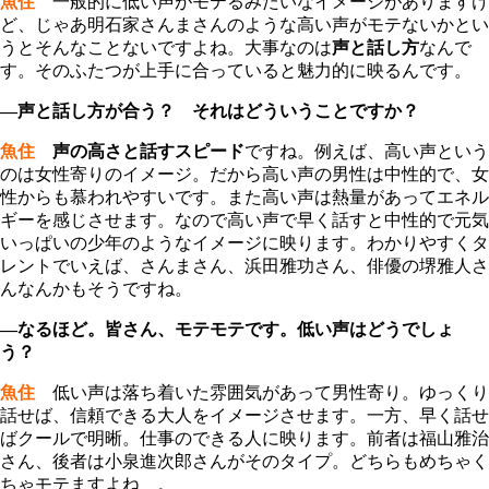
魚住
一般的に低い声がモテるみたいなイメージがありますけ
ど、じゃあ明石家さんまさんのような高い声がモテないかとい
うとそんなことないですよね。大事なのは
声と話し方
なんで
す。そのふたつが上手に合っていると魅力的に映るんです。
―声と話し方が合う？ それはどういうことですか？
魚住
声の高さと話すスピード
ですね。例えば、高い声という
のは女性寄りのイメージ。だから高い声の男性は中性的で、女
性からも慕われやすいです。また高い声は熱量があってエネル
ギーを感じさせます。なので高い声で早く話すと中性的で元気
いっぱいの少年のようなイメージに映ります。わかりやすくタ
レントでいえば、さんまさん、浜田雅功さん、俳優の堺雅人さ
んなんかもそうですね。
―なるほど。皆さん、モテモテです。低い声はどうでしょ
う？
魚住
低い声は落ち着いた雰囲気があって男性寄り。ゆっくり
話せば、信頼できる大人をイメージさせます。一方、早く話せ
ばクールで明晰。仕事のできる人に映ります。前者は福山雅治
さん、後者は小泉進次郎さんがそのタイプ。どちらもめちゃく
ちゃモテますよね 。