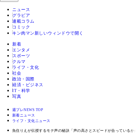
ニュース
グラビア
連載コラム
コミック
キン肉マン
新しいウィンドウで開く
新着
エンタメ
スポーツ
クルマ
ライフ・文化
社会
政治・国際
経済・ビジネス
IT・科学
写真
週プレNEWS TOP
新着ニュース
ライフ・文化ニュース
魚住りえが伝授するモテ声の秘訣「声の高さとスピードが合っているか