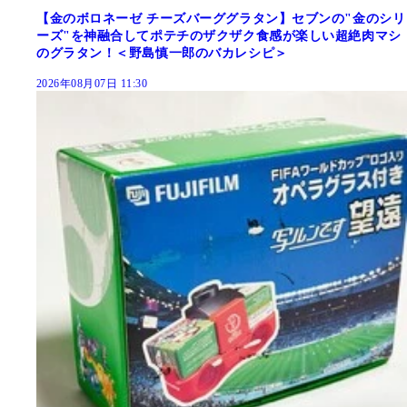
【金のボロネーゼ チーズバーググラタン】セブンの"金のシリ
ーズ"を神融合してポテチのザクザク食感が楽しい超絶肉マシ
のグラタン！＜野島慎一郎のバカレシピ＞
2026年08月07日 11:30