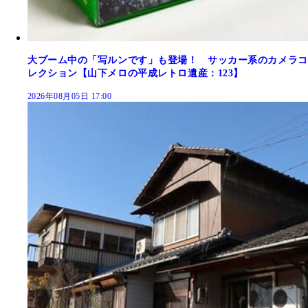
大ブーム中の「写ルンです」も登場！ サッカー系のカメラコ
レクション【山下メロの平成レトロ遺産：123】
2026年08月05日 17:00