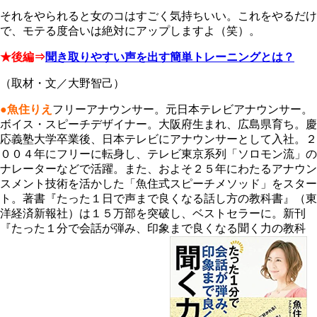
それをやられると女のコはすごく気持ちいい。これをやるだけ
で、モテる度合いは絶対にアップしますよ（笑）。
★後編⇒
聞き取りやすい声を出す簡単トレーニングとは？
（取材・文／大野智己）
●魚住りえ
フリーアナウンサー。元日本テレビアナウンサー。
ボイス・スピーチデザイナー。大阪府生まれ、広島県育ち。慶
応義塾大学卒業後、日本テレビにアナウンサーとして入社。２
００４年にフリーに転身し、テレビ東京系列「ソロモン流」の
ナレーターなどで活躍。また、およそ２５年にわたるアナウン
スメント技術を活かした「魚住式スピーチメソッド」をスター
ト。著書『たった１日で声まで良くなる話し方の教科書』（東
洋経済新報社）は１５万部を突破し、ベストセラーに。新刊
『たった１分で会話が弾み、印象まで良くなる聞く力の教科