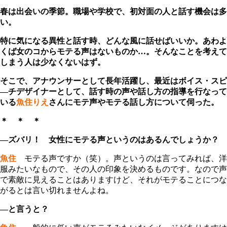
春は出会いの季節。職場や学校で、初対面の人と話す機会は多
い。
特に気になる異性と話す時、どんな風に話せばいいか。あわよ
くば女のコからモテる声はないものか…。そんなことを考えて
しまう人は少なくないはず。
そこで、アナウンサーとして長年活躍し、最近はボイス・スピ
―チデザイナーとして、話す時の声や話し方の指導を行なって
いる
魚住りえ
さんにモテ声やモテる話し方について伺った。
＊ ＊ ＊
―ズバリ！ 女性にモテる声というのはあるんでしょうか？
魚住
モテる声ですか（笑）。声というのは言ってみれば、洋
服みたいなもので、その人の印象を決めるものです。なので声
で素敵に見えることはありますけど、それがモテることにつな
がるとは言い切れませんよね。
―と言うと？