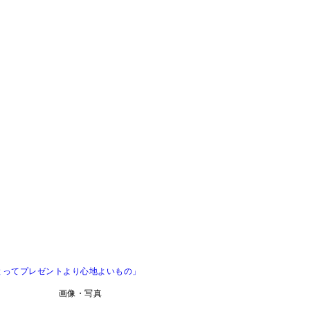
とってプレゼントより心地よいもの」
画像・写真