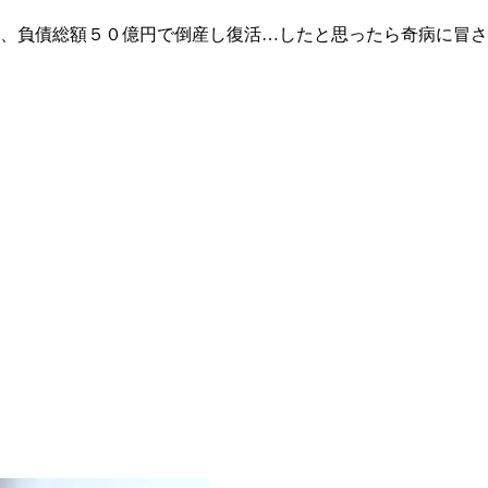
、負債総額５０億円で倒産し復活…したと思ったら奇病に冒さ