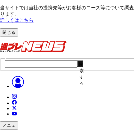
当サイトでは当社の提携先等がお客様のニーズ等について調査・
ります。
詳しくはこちら
閉じる
検
索
す
る
メニュ