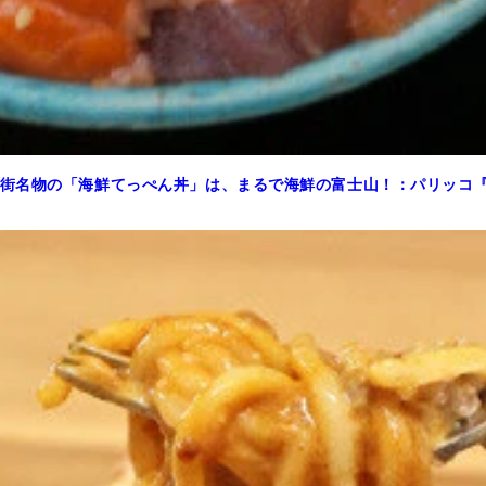
街名物の「海鮮てっぺん丼」は、まるで海鮮の富士山！：パリッコ『