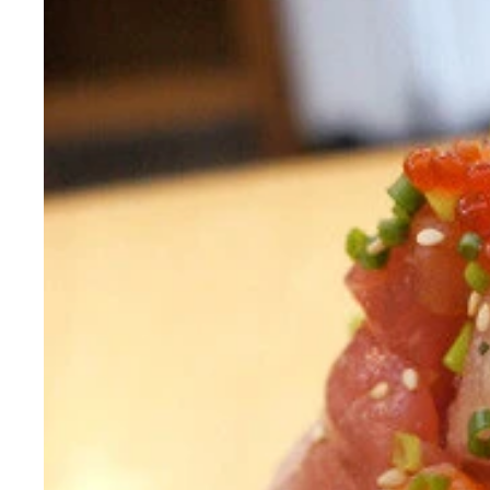
素人女性から有名人までを口説きＡＶ出演を成功さ