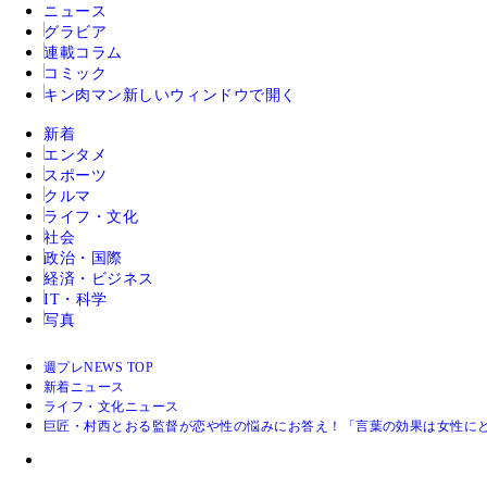
ニュース
グラビア
連載コラム
コミック
キン肉マン
新しいウィンドウで開く
新着
エンタメ
スポーツ
クルマ
ライフ・文化
社会
政治・国際
経済・ビジネス
IT・科学
写真
週プレNEWS TOP
新着ニュース
ライフ・文化ニュース
巨匠・村西とおる監督が恋や性の悩みにお答え！「言葉の効果は女性に