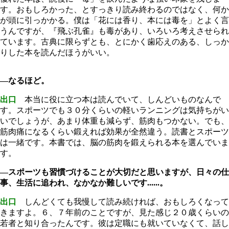
す。おもしろかった、とすっきり読み終わるのではなく、何か
が頭に引っかかる。僕は「花には香り、本には毒を」とよく言
うんですが、『飛ぶ孔雀』も毒があり、いろいろ考えさせられ
ています。古典に限らずとも、とにかく歯応えのある、しっか
りした本を読んだほうがいい。
―なるほど。
出口
本当に役に立つ本は読んでいて、しんどいものなんで
す。スポーツでも３０分くらいの軽いランニングは気持ちがい
いでしょうが、あまり体重も減らず、筋肉もつかない。でも、
筋肉痛になるくらい鍛えれば効果が全然違う。読書とスポーツ
は一緒です。本書では、脳の筋肉を鍛えられる本を選んでいま
す。
―スポーツも習慣づけることが大切だと思いますが、日々の仕
事、生活に追われ、なかなか難しいです......。
出口
しんどくても我慢して読み続ければ、おもしろくなって
きますよ。６、７年前のことですが、見た感じ２０歳くらいの
若者と知り合ったんです。彼は定職にも就いていなくて、話し