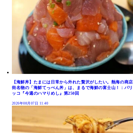
【海鮮丼】たまには日常から外れた贅沢がしたい。熱海の商店
街名物の「海鮮てっぺん丼」は、まるで海鮮の富士山！：パリ
ッコ『今週のハマりめし』第250回
2026年08月07日 11:40