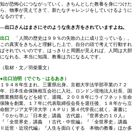
知が恐怖心につながっていく。きちんとした教養を身につけた
ら、物事が見えてきて、新たなチャレンジをしていけるように
なるのです。
―出口さんはまさにそのような生き方をされていますよね。
出口
「人間の歴史は９９％の失敗の上に成り立っている」。
この真実をきちんと理解した上で、自分の頭で考えて行動すれ
ばそれでいいのです。はっきりと周囲が見えれば、人間は大胆
になれる。本当に知識、教養は力になるんです。
（取材・文／羽柴重文）
●出口治明（でぐち・はるあき）
１９４８年生まれ、三重県出身。京都大学法学部卒業の７２
年、日本生命保険相互会社に入社。ロンドン現地法人社長、国
際業務部長などを経て、退職。２００８年にライフネット生命
保険を創業。１７年に代表取締役会長を退任後、１８年から立
命館アジア太平洋大学（ＡＰＵ）第４代学長に就く。著書に
『０から学ぶ「日本史」講義 古代篇』『世界史の１０人』
『「全世界史」講義 Ⅰ古代・中世編』『「全世界史」講義
Ⅱ近世・近現代編』『人生を面白くする 本物の教養』ほか多