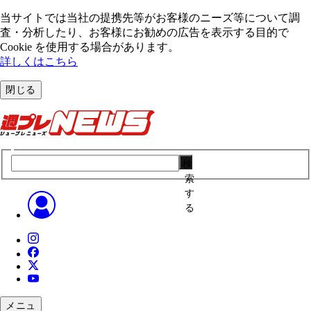
当サイトでは当社の提携先等がお客様のニーズ等について調
査・分析したり、お客様にお勧めの広告を表⽰する⽬的で
Cookie を使⽤する場合があります。
詳しくはこちら
閉じる
検
索
す
る
メニュ