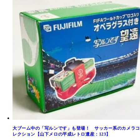
大ブーム中の「写ルンです」も登場！ サッカー系のカメラコ
レクション【山下メロの平成レトロ遺産：123】