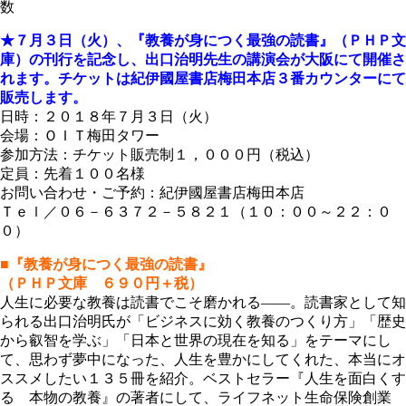
数
★７月３日（火）、『教養が身につく最強の読書』（ＰＨＰ文
庫）の刊行を記念し、出口治明先生の講演会が大阪にて開催さ
れます。チケットは紀伊國屋書店梅田本店３番カウンターにて
販売します。
日時：２０１８年７月３日（火）
会場：ＯＩＴ梅田タワー
参加方法：チケット販売制１，０００円（税込）
定員：先着１００名様
お問い合わせ・ご予約：紀伊國屋書店梅田本店
Ｔｅｌ／０６－６３７２－５８２１（１０：００～２２：０
０）
■『教養が身につく最強の読書』
（ＰＨＰ文庫 ６９０円＋税）
人生に必要な教養は読書でこそ磨かれる――。読書家として知
られる出口治明氏が「ビジネスに効く教養のつくり方」「歴史
から叡智を学ぶ」「日本と世界の現在を知る」をテーマにし
て、思わず夢中になった、人生を豊かにしてくれた、本当にオ
ススメしたい１３５冊を紹介。ベストセラー『人生を面白くす
る 本物の教養』の著者にして、ライフネット生命保険創業