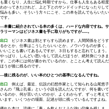
も重くなり、人生に悩む時期ですから。仕事も人生もある程度
わかってきたけれど、上と下とのサンドイッチになったりして
悩みも多い。そういう方々にこそ、この本を読んでもらいたい
です。
―本書に紹介されている本の多くは、ハードな内容ですね。サ
ラリーマンはビジネス書を手に取りがちですが......。
出口
ビジネス書は割とすらすら読めます。人間関係をどうす
るかとか、仕事はこうしたらいいとか、ノウハウものが多く、
いいことも書いてあるんですが、３日もすると忘れてしまう。
やっぱり、しんどい思いをして読んだほうが、絶対身につきま
す。この本には何が書かれているのか、とことん考えて読んだ
ほうが後に残るのです。
―後に残るのが、いい本のひとつの基準になるんですね。
出口
例えば、最近、伝説の幻想作家として知られる山尾悠子
さんの『飛ぶ孔雀』という小説を読んだんですが、何を書いて
いるのか、何が言いたいのかが、よくわからず、ずっと考えて
います。いくつかの場面、記述が頭に残っているんですよね。
優れた本は、読後に「毒」を飲んだような強い印象を残しま