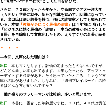
も"還暦ベンチャー社長"として注目を浴びた。
さらに、７０歳となった今年から、立命館アジア太平洋大学
（ＡＰＵ）学長に就任。新たな挑戦を始めて、話題になってい
る。出口氏は深い教養を持つ、稀代の読書家としても知られて
いる。本書
『教養が身につく最強の読書』
は４年前に刊行した
『ビジネスに効く最強の「読書」 本当の教養が身につく１０
８冊』を再編集して文庫化したもの。えりすぐりの名著が紹介
されている。
＊ ＊ ＊
―今回、文庫化した理由は？
出口
本も古くなります。評価の定まったものはいいですが、
どんどん新しい本も出てきます。４年もたったら、アップトゥ
ーデイトする必要がある。そう思っていたところ、ちょうど文
庫化の話がありました。ちなみに、『週刊プレイボーイ』の読
者はどんな方が多いんですか？
―働き盛りのサラリーマンが比較的、多いと思います。
出口
本書に一番合った年齢層ですね。３０代、４０代は責任