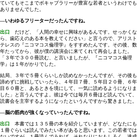
ていてもそこまでボキャブラリーが豊富な若者というわけでも
ありませんでした。
―いわゆるフリーターだったんですね。
出口
だけど、「人間の幸せに興味があるんです。せっかくな
ら、歯応えのある本を教えてください」と言うので、アリスト
テレスの『ニコマコス倫理学』をすすめたんです。その後、数
年たってから、彼が僕の講演会に来てくれて再会しました。
「３年で３００冊読む、と言いましたが、『ニコマコス倫理
学』は１年がかりでした。
結局、３年で５冊くらいしか読めなかったんですが、その後も
諦めずに挑戦していったら、４年目７冊、５年目２０冊、６年
目６０冊と、あるときを境にして、一気に読めるようになりま
した」と言うんですよ。彼は今では毎月６冊ほど読んでいて、
読書会を主宰するようになったというんですから驚きました。
―脳の筋肉が強くなっていったんですね。
出口
本書では１３５冊の本を紹介していますが、どなたにも
１冊ぐらいは読んでみたい本があると思います。この若者では
ないですが、１冊読んでみれば、それなりにおもしろく、達成