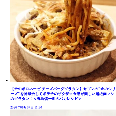
【金のボロネーゼ チーズバーググラタン】セブンの"金のシリ
ーズ"を神融合してポテチのザクザク食感が楽しい超絶肉マシ
のグラタン！＜野島慎一郎のバカレシピ＞
2026年08月07日 11:30