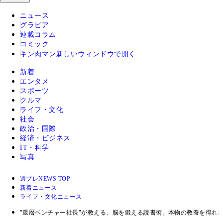
ニュース
グラビア
連載コラム
コミック
キン肉マン
新しいウィンドウで開く
新着
エンタメ
スポーツ
クルマ
ライフ・文化
社会
政治・国際
経済・ビジネス
IT・科学
写真
週プレNEWS TOP
新着ニュース
ライフ・文化ニュース
"還暦ベンチャー社長"が教える、脳を鍛える読書術。本物の教養を得れ