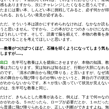
感もありますから、次にチャレンジしたくなると思うんです。
たまには重い本、しんどい本に挑戦してみると、必ず何かが得
られる。おもしろい発見が必ずある。
ただ、そういう本は誰かにすすめられなければ、なかなか読も
うと思いません。ですから、この本がひとつのきっかけになれ
ばうれしいです。そして、読書で脳を鍛えて、本物の教養を身
につけることを考えてほしいと思います。
―教養がつけばつくほど、石橋を叩くようになってしまう気も
しますが......。
出口
生半可な教養は人を臆病にさせますが、本物の知識、教
養は力になります。実は知れば知るほど、行動が大胆になれる
のです。「清水の舞台から飛び降りる」と言いますが、なぜ清
水の舞台から飛び降りるのが怖いかというと、舞台の下の状況
がわからないからです。木々が生い茂っていて状況が見えない
のは、生半可な教養と同じ。
だけど、きちんとした教養があると、例えば、下まで何ｍなの
かがわかる。５ｍだったら、ロープが必要だとか、１ｍだった
ら普通に飛び降りられるとか、正しい判断ができますよね。無