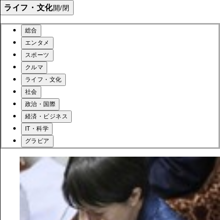
ライフ・文化
開/閉
総合
エンタメ
スポーツ
クルマ
ライフ・文化
社会
政治・国際
経済・ビジネス
IT・科学
グラビア