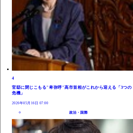
4
官邸に閉じこもる"卑弥呼"高市首相がこれから迎える「3つの
危機」
2026年05月16日 07:00
政治・国際