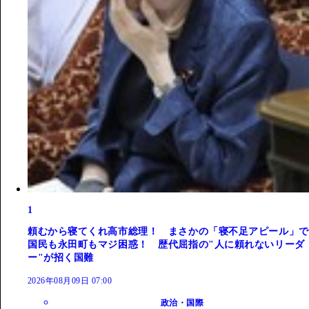
1
頼むから寝てくれ高市総理！ まさかの「寝不足アピール」で
国民も永田町もマジ困惑！ 歴代屈指の"人に頼れないリーダ
ー"が招く国難
2026年08月09日 07:00
政治・国際