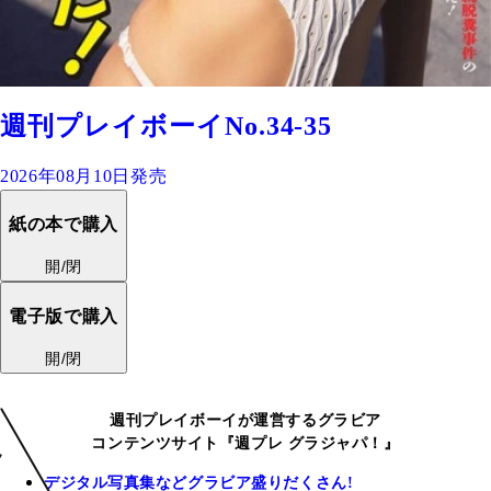
週刊プレイボーイNo.34-35
2026年08月10日発売
紙の本で購入
開/閉
電子版で購入
開/閉
週刊プレイボーイが運営するグラビア
コンテンツサイト『週プレ グラジャパ！』
デジタル写真集などグラビア盛りだくさん!