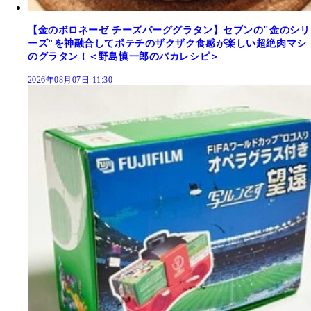
【金のボロネーゼ チーズバーググラタン】セブンの"金のシリ
ーズ"を神融合してポテチのザクザク食感が楽しい超絶肉マシ
のグラタン！＜野島慎一郎のバカレシピ＞
2026年08月07日 11:30