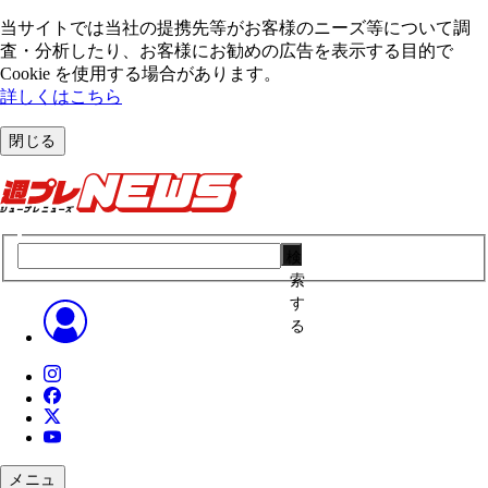
当サイトでは当社の提携先等がお客様のニーズ等について調
査・分析したり、お客様にお勧めの広告を表⽰する⽬的で
Cookie を使⽤する場合があります。
詳しくはこちら
閉じる
検
索
す
る
メニュ