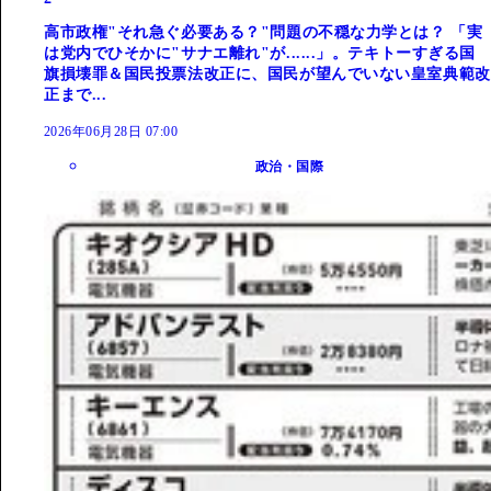
高市政権"それ急ぐ必要ある？"問題の不穏な力学とは？ 「実
は党内でひそかに"サナエ離れ"が......」。テキトーすぎる国
旗損壊罪＆国民投票法改正に、国民が望んでいない皇室典範改
正まで...
2026年06月28日 07:00
政治・国際