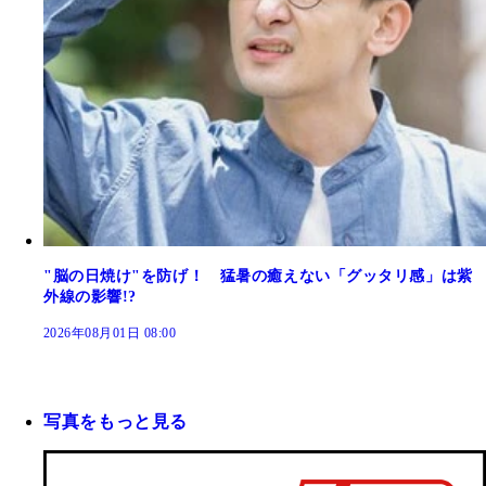
"脳の日焼け"を防げ！ 猛暑の癒えない「グッタリ感」は紫
外線の影響!?
2026年08月01日 08:00
写真をもっと見る