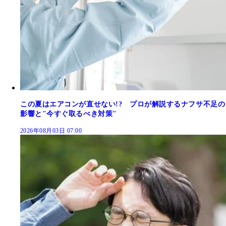
この夏はエアコンが直せない!? プロが解説するナフサ不足の
影響と"今すぐ取るべき対策"
2026年08月03日 07:00