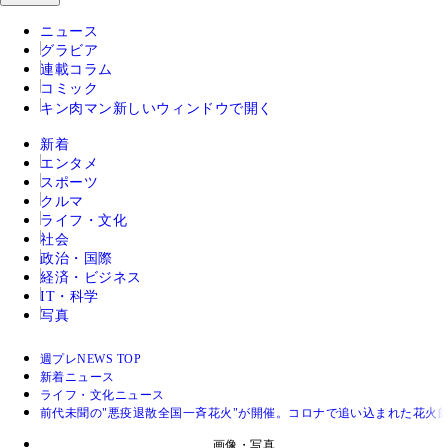
ニュース
グラビア
連載コラム
コミック
キン肉マン
新しいウィンドウで開く
新着
エンタメ
スポーツ
クルマ
ライフ・文化
社会
政治・国際
経済・ビジネス
IT・科学
写真
週プレNEWS TOP
新着ニュース
ライフ・文化ニュース
前代未聞の"悪疫退散全国一斉花火"が開催。コロナで追い込まれた花火
画像・写真