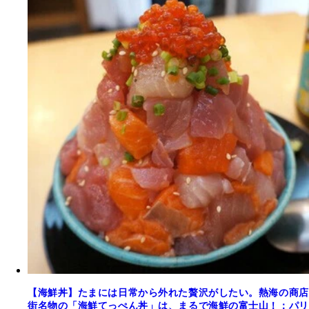
【海鮮丼】たまには日常から外れた贅沢がしたい。熱海の商店
街名物の「海鮮てっぺん丼」は、まるで海鮮の富士山！：パリ