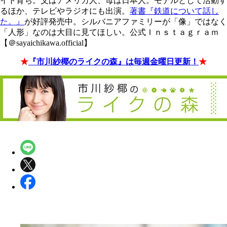
イト育ち。父はアメリカ人、母は日本人。モデルとして活動す
るほか、テレビやラジオにも出演。
著書『鉄道について話し
た。』
が好評発売中。シルバニアファミリーが「像」ではなく
「人形」なのは大目に見てほしい。公式Ｉｎｓｔａｇｒａｍ
【＠sayaichikawa.official】
★
『市川紗椰のライクの森』は毎週金曜日更新！
★