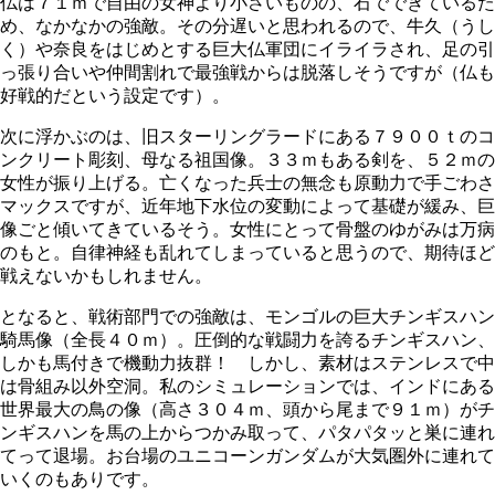
仏は７１ｍで自由の女神より小さいものの、石でできているた
め、なかなかの強敵。その分遅いと思われるので、牛久（うし
く）や奈良をはじめとする巨大仏軍団にイライラされ、足の引
っ張り合いや仲間割れで最強戦からは脱落しそうですが（仏も
好戦的だという設定です）。
次に浮かぶのは、旧スターリングラードにある７９００ｔのコ
ンクリート彫刻、母なる祖国像。３３ｍもある剣を、５２ｍの
女性が振り上げる。亡くなった兵士の無念も原動力で手ごわさ
マックスですが、近年地下水位の変動によって基礎が緩み、巨
像ごと傾いてきているそう。女性にとって骨盤のゆがみは万病
のもと。自律神経も乱れてしまっていると思うので、期待ほど
戦えないかもしれません。
となると、戦術部門での強敵は、モンゴルの巨大チンギスハン
騎馬像（全長４０ｍ）。圧倒的な戦闘力を誇るチンギスハン、
しかも馬付きで機動力抜群！ しかし、素材はステンレスで中
は骨組み以外空洞。私のシミュレーションでは、インドにある
世界最大の鳥の像（高さ３０４ｍ、頭から尾まで９１ｍ）がチ
ンギスハンを馬の上からつかみ取って、パタパタッと巣に連れ
てって退場。お台場のユニコーンガンダムが大気圏外に連れて
いくのもありです。