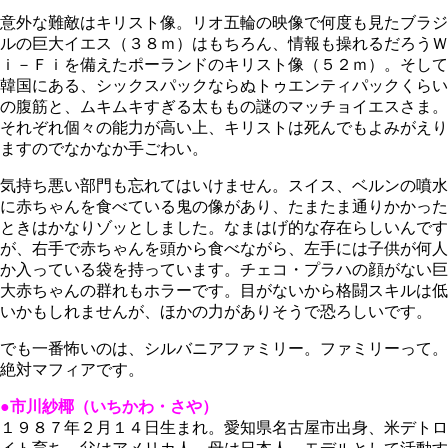
意外な難敵はキリスト像。リオ五輪の映像で何度も見たブラジ
ルの巨大イエス（３８ｍ）はもちろん、情報も操れるだろうＷ
ｉ－Ｆｉを備えたポーランドのキリスト像（５２ｍ）。そして
韓国にある、シックスパックならぬトゥエンティパックくらい
の腹筋と、ムキムキすぎる太ももの謎のマッチョイエスさま。
それぞれ個々の能力が高い上、キリストは死んでもよみがえり
ますのでなかなか手ごわい。
気持ち悪い部門も忘れてはいけません。スイス、ベルンの噴水
に赤ちゃんを食べている鬼の像があり、たまたま通りかかった
ときはかなりゾッとしました。なまはげ的な存在らしいんです
が、右手で赤ちゃんを頭から食べながら、左手には子供が何人
か入っている袋を持っています。チェコ・プラハの顔がない巨
大赤ちゃんの群れもホラーです。目がないから格闘スキルは低
いかもしれませんが、ほかの力がありそうで恐ろしいです。
でも一番怖いのは、シルバニアファミリー。ファミリーって。
絶対マフィアです。
●市川紗椰（いちかわ・さや）
１９８７年２月１４日生まれ。愛知県名古屋市出身、米デトロ