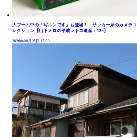
大ブーム中の「写ルンです」も登場！ サッカー系のカメラコ
レクション【山下メロの平成レトロ遺産：123】
2026年08月05日 17:00