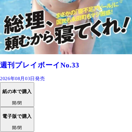
週刊プレイボーイNo.33
2026年08月03日発売
紙の本で購入
開/閉
電子版で購入
開/閉