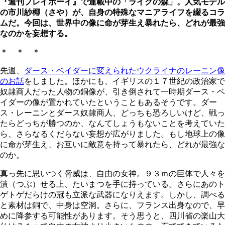
『週刊プレイボーイ』で連載中の「ライクの森」。人気モデル
の市川紗椰（さや）が、自身の特殊なマニアライフを綴るコラ
ムだ。今回は、世界中の像に命が芽生え暴れたら、どれが最強
なのかを妄想する。
＊ ＊ ＊
先週、
ダース・ベイダーに変えられたウクライナのレーニン像
のお話
をしました。ほかにも、イギリスの１７世紀の政治家で
奴隷商人だった人物の銅像が、引き倒されて一時期ダース・ベ
イダーの像が置かれていたということもあるそうです。ダー
ス・レーニンとダース奴隷商人、どっちも恐ろしいけど、戦っ
たらどっちが勝つのか、なんてしょうもないことを考えていた
ら、さらなるくだらない妄想が広がりました。もし地球上の像
に命が芽生え、お互いに敵意を持って暴れたら、どれが最強な
のか。
真っ先に思いつく脅威は、自由の女神。９３ｍの巨体で人々を
潰（つぶ）せる上、たいまつを手に持っている。さらにあのト
ゲトゲだらけの冠も立派な武器になりえます。しかし、調べる
と素材は銅で、中身は空洞。さらに、フランス出身なので、早
めに降参する可能性があります。そう思うと、四川省の楽山大