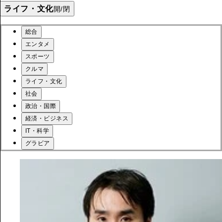
ライフ・文化
開/閉
総合
エンタメ
スポーツ
クルマ
ライフ・文化
社会
政治・国際
経済・ビジネス
IT・科学
グラビア