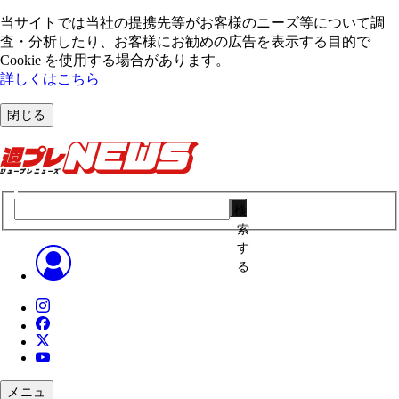
当サイトでは当社の提携先等がお客様のニーズ等について調
査・分析したり、お客様にお勧めの広告を表⽰する⽬的で
Cookie を使⽤する場合があります。
詳しくはこちら
閉じる
検
索
す
る
メニュ