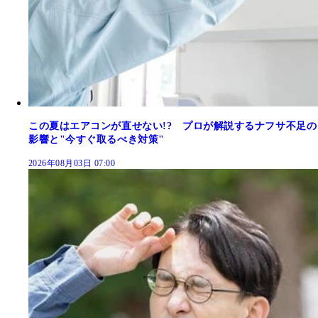
この夏はエアコンが直せない!? プロが解説するナフサ不足の
影響と"今すぐ取るべき対策"
2026年08月03日 07:00