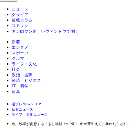
ニュース
グラビア
連載コラム
コミック
キン肉マン
新しいウィンドウで開く
新着
エンタメ
スポーツ
クルマ
ライフ・文化
社会
政治・国際
経済・ビジネス
IT・科学
写真
週プレNEWS TOP
新着ニュース
ライフ・文化ニュース
市川紗椰が妄想する「もし地球上の"像"に命が芽生えて、暴れたらどれ