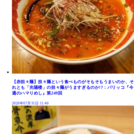
【赤担々麺】担々麺という食べものがそもそもうまいのか、そ
れとも「光陽楼」の担々麺がうますぎるのか!?：パリッコ『今
週のハマりめし』第249回
2026年07月31日 11:40