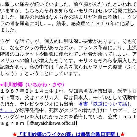
に激しい痛みが続いていました。前立腺がんだったといわれて
いますが、もちろんそれを知らないモリスはセルフ治療に挑み
ました。痛みの原因はなんらかの詰まりだと自己診断し、クジ
ラの骨を尿道に刺し......。結果、感染症で１８１６年に他界し
ました。
ウゲーな話ですが、個人的に興味深い要素があります。そもそ
も、なぜクジラの骨があったのか。フランス革命により、上流
階級のコルセットや眼鏡に使われていた骨が余ってしまい、ア
メリカへの輸出が増えたそうです。モリスもそれらを購入した
記録があり、私の中では「家具を取られたマリーの復讐（ふく
しゅう）」ということにしています。
●市川紗椰（いちかわ・さや）
１９８７年２月１４日生まれ。愛知県名古屋市出身、米デトロ
イト育ち。父はアメリカ人、母は日本人。モデルとして活動す
るほか、テレビやラジオにも出演。
著書『鉄道について話し
た。』
が好評発売中。死因がクジラの骨なだけに「ホゲー」と
いうダジャレを入れなかったのを後悔している。公式Ｉｎｓｔ
ａｇｒａｍ【＠sayaichikawa.official】
★
『市川紗椰のライクの森』は毎週金曜日更新！
★