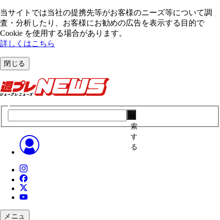
当サイトでは当社の提携先等がお客様のニーズ等について調
査・分析したり、お客様にお勧めの広告を表⽰する⽬的で
Cookie を使⽤する場合があります。
詳しくはこちら
閉じる
検
索
す
る
メニュ