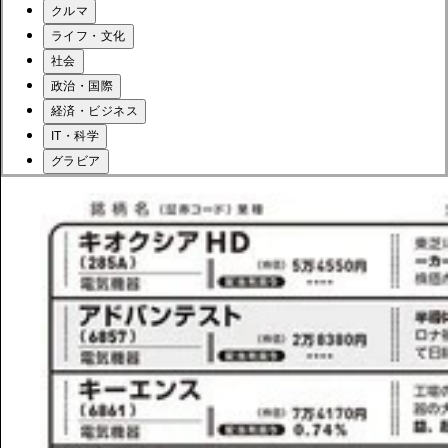
クルマ
ライフ・文化
社会
政治・国際
経済・ビジネス
IT・科学
グラビア