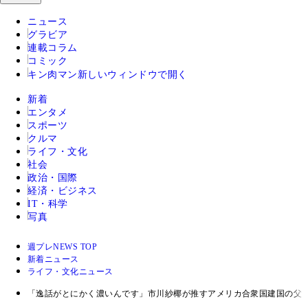
ニュース
グラビア
連載コラム
コミック
キン肉マン
新しいウィンドウで開く
新着
エンタメ
スポーツ
クルマ
ライフ・文化
社会
政治・国際
経済・ビジネス
IT・科学
写真
週プレNEWS TOP
新着ニュース
ライフ・文化ニュース
「逸話がとにかく濃いんです」市川紗椰が推すアメリカ合衆国建国の父