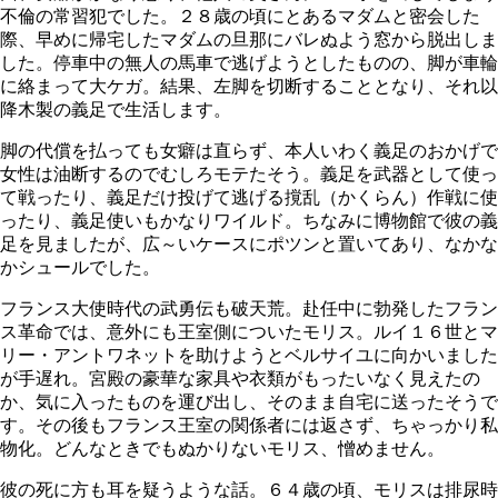
不倫の常習犯でした。２８歳の頃にとあるマダムと密会した
際、早めに帰宅したマダムの旦那にバレぬよう窓から脱出しま
した。停車中の無人の馬車で逃げようとしたものの、脚が車輪
に絡まって大ケガ。結果、左脚を切断することとなり、それ以
降木製の義足で生活します。
脚の代償を払っても女癖は直らず、本人いわく義足のおかげで
女性は油断するのでむしろモテたそう。義足を武器として使っ
て戦ったり、義足だけ投げて逃げる撹乱（かくらん）作戦に使
ったり、義足使いもかなりワイルド。ちなみに博物館で彼の義
足を見ましたが、広～いケースにポツンと置いてあり、なかな
かシュールでした。
フランス大使時代の武勇伝も破天荒。赴任中に勃発したフラン
ス革命では、意外にも王室側についたモリス。ルイ１６世とマ
リー・アントワネットを助けようとベルサイユに向かいました
が手遅れ。宮殿の豪華な家具や衣類がもったいなく見えたの
か、気に入ったものを運び出し、そのまま自宅に送ったそうで
す。その後もフランス王室の関係者には返さず、ちゃっかり私
物化。どんなときでもぬかりないモリス、憎めません。
彼の死に方も耳を疑うような話。６４歳の頃、モリスは排尿時