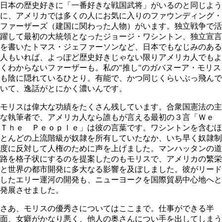
日本の歴史好きに「一番好きな戦国武将」がいるのと同じよう
に、アメリカでは多くの人にお気に入りのファウンディング・
ファーザーズ（建国に関わった人物）がいます。独立戦争で活
躍して最初の大統領となったジョージ・ワシントン、独立宣言
を書いたトマス・ジェファーソンなど、日本でもなじみのある
人もいれば、よっぽど歴史好きじゃない限りアメリカ人でもよ
くわからないファーザーも。私の"推し"のガバヌーア・モリス
も陰に隠れているひとり。有能で、かつ同じくらいぶっ飛んで
いて、逸話がとにかく濃いんです。
モリスは偉大な功績をたくさん残しています。合衆国憲法の主
な執筆者で、アメリカ人なら誰もが言える最初の３言「Ｗｅ
Ｔｈｅ Ｐｅｏｐｌｅ」は彼の言葉です。ワシントンを含むほ
とんどの上流階級が奴隷を所有していたなか、いち早く奴隷制
度に反対して人権のために声を上げました。マンハッタンの道
路を格子状にするのを提案したのもモリスで、アメリカの繁栄
と世界の都市開発に多大なる影響を及ぼしました。彼がリード
したエリー運河の開発も、ニューヨークを国際貿易中心地へと
発展させました。
さあ、モリスの優秀さについてはここまで。仕事ができる半
面、女癖がかなり悪く、他人の奥さんについ手を出してしまう