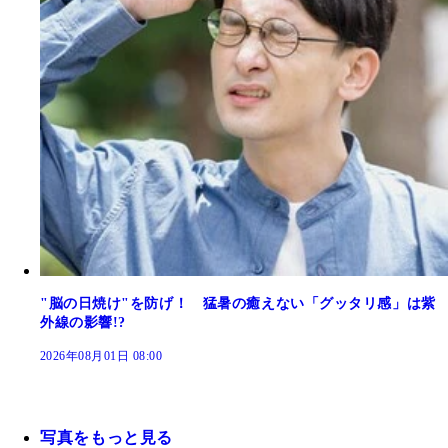
"脳の日焼け"を防げ！ 猛暑の癒えない「グッタリ感」は紫
外線の影響!?
2026年08月01日 08:00
写真をもっと見る