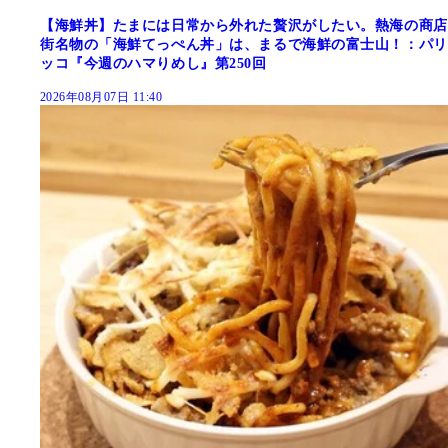
【海鮮丼】たまには日常から外れた贅沢がしたい。熱海の商店
街名物の「海鮮てっぺん丼」は、まるで海鮮の富士山！：パリ
ッコ『今週のハマりめし』第250回
2026年08月07日 11:40