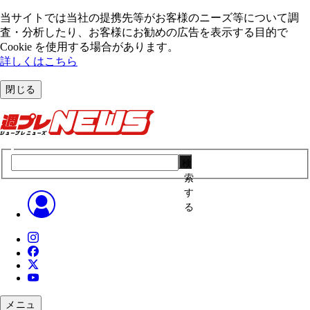
当サイトでは当社の提携先等がお客様のニーズ等について調
査・分析したり、お客様にお勧めの広告を表⽰する⽬的で
Cookie を使⽤する場合があります。
詳しくはこちら
閉じる
検
索
す
る
メニュ