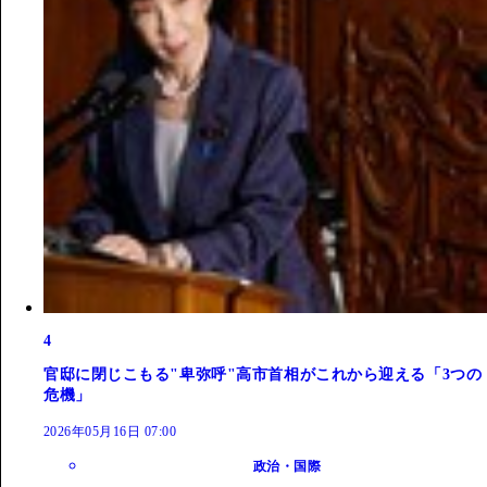
4
官邸に閉じこもる"卑弥呼"高市首相がこれから迎える「3つの
危機」
2026年05月16日 07:00
政治・国際