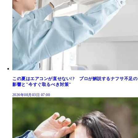
この夏はエアコンが直せない!? プロが解説するナフサ不足の
影響と"今すぐ取るべき対策"
2026年08月03日 07:00