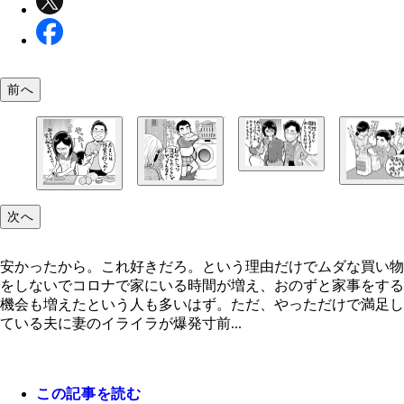
前へ
一品ものを作っただけで、料理してますとドヤるの
う気がする
次へ
安かったから。これ好きだろ。という理由だけでム
自分のランニングウエアを洗ってくれる姿勢はいい
安かったから。これ好きだろ。という理由だけでムダな買い物
買い物をしないで
も、それによって家族の服の洗濯タイミングも狂う
気を使ってくれるのはありがたいけど、もう夕食の
をしないでコロナで家にいる時間が増え、おのずと家事をする
の準備も進めていた。提案してくるタイミングを考
機会も増えたという人も多いはず。ただ、やっただけで満足し
ほしい
ている夫に妻のイライラが爆発寸前...
この記事を読む