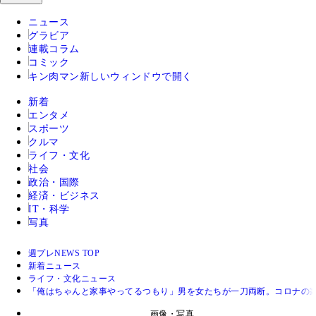
ニュース
グラビア
連載コラム
コミック
キン肉マン
新しいウィンドウで開く
新着
エンタメ
スポーツ
クルマ
ライフ・文化
社会
政治・国際
経済・ビジネス
IT・科学
写真
週プレNEWS TOP
新着ニュース
ライフ・文化ニュース
「俺はちゃんと家事やってるつもり」男を女たちが一刀両断。コロナの
画像・写真