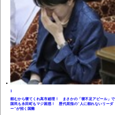
1
頼むから寝てくれ高市総理！ まさかの「寝不足アピール」で
国民も永田町もマジ困惑！ 歴代屈指の"人に頼れないリーダ
ー"が招く国難