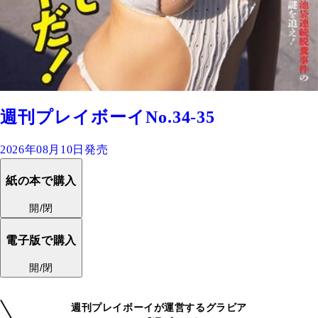
週刊プレイボーイNo.34-35
2026年08月10日発売
紙の本で購入
開/閉
電子版で購入
開/閉
週刊プレイボーイが運営するグラビア