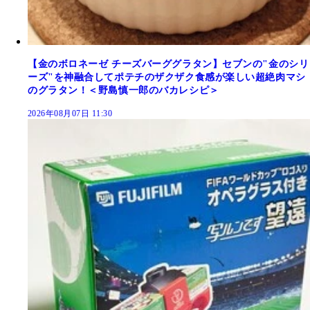
【金のボロネーゼ チーズバーググラタン】セブンの"金のシリ
ーズ"を神融合してポテチのザクザク食感が楽しい超絶肉マシ
のグラタン！＜野島慎一郎のバカレシピ＞
2026年08月07日 11:30