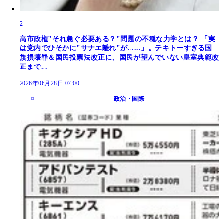
2
高市政権"それ急ぐ必要ある？"問題の不穏な力学とは？ 「実
は党内でひそかに"サナエ離れ"が......」。テキトーすぎる国
旗損壊罪＆国民投票法改正に、国民が望んでいない皇室典範改
正まで...
2026年06月28日 07:00
政治・国際