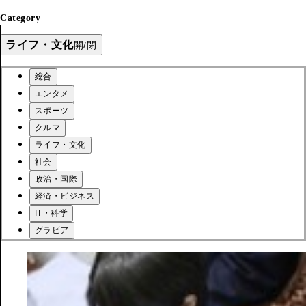
Category
ライフ・文化
開/閉
総合
エンタメ
スポーツ
クルマ
ライフ・文化
社会
政治・国際
経済・ビジネス
IT・科学
グラビア