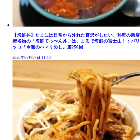
【海鮮丼】たまには日常から外れた贅沢がしたい。熱海の商店
街名物の「海鮮てっぺん丼」は、まるで海鮮の富士山！：パリ
ッコ『今週のハマりめし』第250回
2026年08月07日 11:40