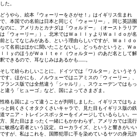
した。
どうやら、絵本『ウォーリーをさがせ！』はイギリス生まれ
で、本国での名前は日本と同じく「ウォーリー」。同じ英語圏
なのに、アメリカとカナダは「ウォルドー」（オーストラリア
は「ウォーリー」）。北米ではＷａｌｌｙよりＷａｌｄｏが名
前としてなじみがある、という理由らしいですが、Ｗａｌｄｏ
って名前はほかに聞いたことないし、どっちかというと、Ｗａ
ｌｌｙのほうがＷａｌｔｅｒ（ウォルター）のあだ名として解
釈できるので、耳なじみはあるかも......。
そして紛らわしいことに、ドイツでは「ワルター」というそう
です。ほかにも、ノルウェーではニアミスの「ウィーリー」、
フランス版では全然違う「シャルリ」、スウェーデンではもっ
と違う「ヒューゴ」など、国によってさまざま。
性格も国によって違うことが判明しました。イギリスではちょ
っと鈍くさくオタクくさいキャラで、見た目もイギリス版の鉄
道マニア・トレインスポッターをイメージしているらしい。一
方、見た目はまったく一緒にもかかわらず、アメリカでは流行
に敏感な若者という設定。ローカライズ、というと響きがいい
ですが、私はこれを、国際犯罪に手を染めているヤツの身元詐