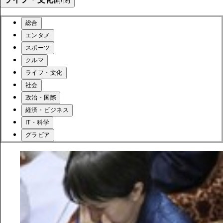
開/閉
総合
エンタメ
スポーツ
クルマ
ライフ・文化
社会
政治・国際
経済・ビジネス
IT・科学
グラビア