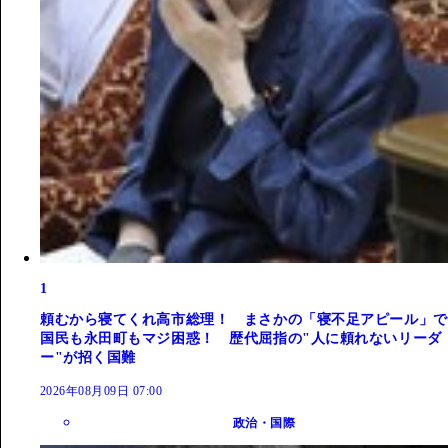
1
頼むから寝てくれ高市総理！ まさかの「寝不足アピール」で
国民も永田町もマジ困惑！ 歴代屈指の"人に頼れないリーダ
ー"が招く国難
2026年08月09日 07:00
政治・国際