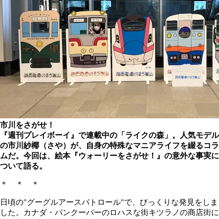
市川をさがせ！
『週刊プレイボーイ』で連載中の「ライクの森」。人気モデル
の市川紗椰（さや）が、自身の特殊なマニアライフを綴るコラ
ムだ。今回は、絵本『ウォーリーをさがせ！』の意外な事実に
ついて語る。
＊ ＊ ＊
日頃の"グーグルアースパトロール"で、びっくりな発見をしま
した。カナダ・バンクーバーのロハスな街キツラノの商店街に