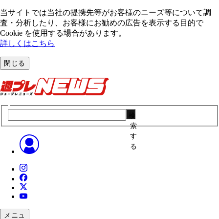
当サイトでは当社の提携先等がお客様のニーズ等について調
査・分析したり、お客様にお勧めの広告を表⽰する⽬的で
Cookie を使⽤する場合があります。
詳しくはこちら
閉じる
検
索
す
る
メニュ