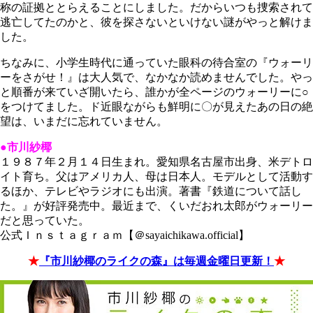
称の証拠ととらえることにしました。だからいつも捜索されて
逃亡してたのかと、彼を探さないといけない謎がやっと解けま
した。
ちなみに、小学生時代に通っていた眼科の待合室の『ウォーリ
ーをさがせ！』は大人気で、なかなか読めませんでした。やっ
と順番が来ていざ開いたら、誰かが全ページのウォーリーに○
をつけてました。ド近眼ながらも鮮明に〇が見えたあの日の絶
望は、いまだに忘れていません。
●市川紗椰
１９８７年２月１４日生まれ。愛知県名古屋市出身、米デトロ
イト育ち。父はアメリカ人、母は日本人。モデルとして活動す
るほか、テレビやラジオにも出演。著書『鉄道について話し
た。』が好評発売中。最近まで、くいだおれ太郎がウォーリー
だと思っていた。
公式Ｉｎｓｔａｇｒａｍ【＠sayaichikawa.official】
★
『市川紗椰のライクの森』は毎週金曜日更新！
★