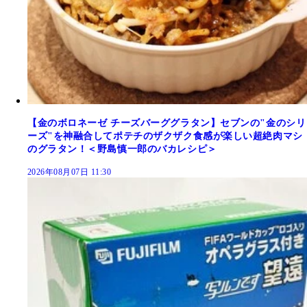
【金のボロネーゼ チーズバーググラタン】セブンの"金のシリ
ーズ"を神融合してポテチのザクザク食感が楽しい超絶肉マシ
のグラタン！＜野島慎一郎のバカレシピ＞
2026年08月07日 11:30