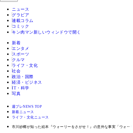
ニュース
グラビア
連載コラム
コミック
キン肉マン
新しいウィンドウで開く
新着
エンタメ
スポーツ
クルマ
ライフ・文化
社会
政治・国際
経済・ビジネス
IT・科学
写真
週プレNEWS TOP
新着ニュース
ライフ・文化ニュース
市川紗椰が知った絵本『ウォーリーをさがせ！』の意外な事実「ウォー