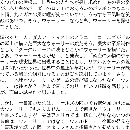
立つビルの屋根に、世界中の人たちが探し求めた、あの男の姿
が。赤と白のボーダーのロンＴにおそろいのポンポンつきニッ
ト帽、丸メガネの奥の瞳が笑っていない、うっすら不気味な笑
顔のあいつ。そう、ウォーリー。なんと私、ウォーリーを探せ
てました。
調べると、カナダ人アーティストのメラニー・コールズがビル
の屋上に描いた巨大なウォーリーの絵だそう。美大の卒業制作
として「グーグルアースに映るどこかにウォーリーを描いた。
さあ、ウォーリーをさがせ！」と発表し、「架空の人物のウォ
ーリーが現実世界に出現することにより、リアルとゲームの境
目を問いたかった。世界中の屋上や草むらが、ウォーリーが隠
れている場所の候補になる」と趣旨を説明しています。さら
に、「地球がウォーリーのゲームの遊び場になったなら、ウォ
ーリーは神々か？」とまで言っており、だいぶ飛躍を感じます
が、面白い試みだと思いました。
しかし、一番驚いたのは、コールズの問いでも偶然見つけた巨
大ウォーリーでもありません。ここまで何度か「ウォーリー」
と書いていますが、実はアメリカでは、逃亡しがちなあいつの
名前は「ウォーリー」ではなく「ウォルドー」。今回の発見を
仕事現場で話した際、スタッフさんに指摘されて初めて知りま