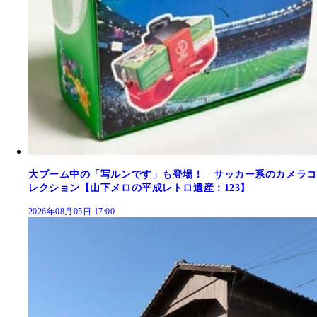
大ブーム中の「写ルンです」も登場！ サッカー系のカメラコ
レクション【山下メロの平成レトロ遺産：123】
2026年08月05日 17:00