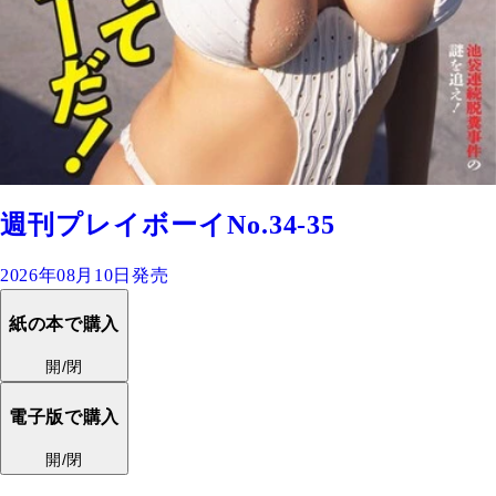
週刊プレイボーイNo.34-35
2026年08月10日発売
紙の本で購入
開/閉
電子版で購入
開/閉