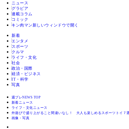
ニュース
グラビア
連載コラム
コミック
キン肉マン
新しいウィンドウで開く
新着
エンタメ
スポーツ
クルマ
ライフ・文化
社会
政治・国際
経済・ビジネス
IT・科学
写真
週プレNEWS TOP
新着ニュース
ライフ・文化ニュース
外遊びで盛り上がること間違いなし！ 大人も楽しめるスポーツトイ７
画像・写真