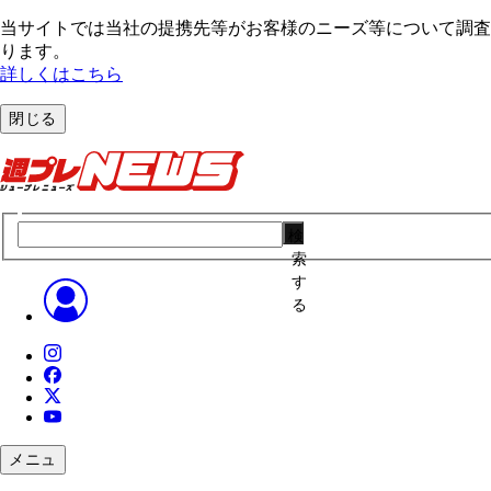
当サイトでは当社の提携先等がお客様のニーズ等について調査・
ります。
詳しくはこちら
閉じる
検
索
す
る
メニュ