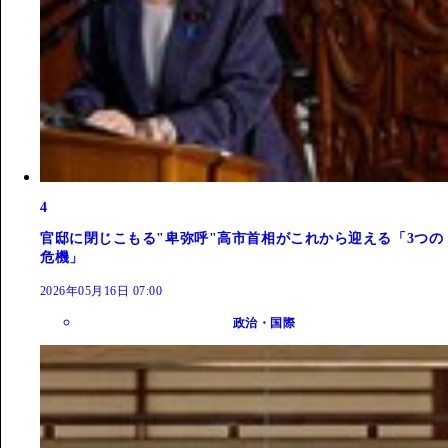
4
官邸に閉じこもる"卑弥呼"高市首相がこれから迎える「3つの
危機」
2026年05月16日 07:00
政治・国際