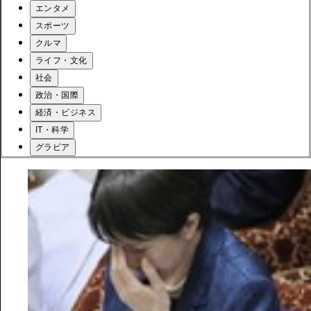
エンタメ
スポーツ
クルマ
ライフ・文化
社会
政治・国際
経済・ビジネス
IT・科学
グラビア