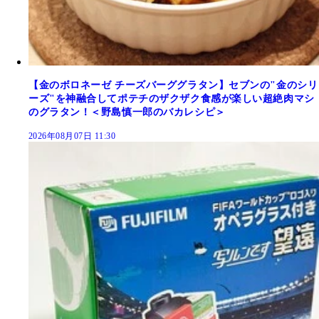
【金のボロネーゼ チーズバーググラタン】セブンの"金のシリ
ーズ"を神融合してポテチのザクザク食感が楽しい超絶肉マシ
のグラタン！＜野島慎一郎のバカレシピ＞
2026年08月07日 11:30