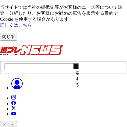
当サイトでは当社の提携先等がお客様のニーズ等について調
査・分析したり、お客様にお勧めの広告を表⽰する⽬的で
Cookie を使⽤する場合があります。
詳しくはこちら
閉じる
検
索
す
る
メニュ