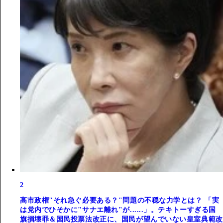
2
高市政権"それ急ぐ必要ある？"問題の不穏な力学とは？ 「実
は党内でひそかに"サナエ離れ"が......」。テキトーすぎる国
旗損壊罪＆国民投票法改正に、国民が望んでいない皇室典範改