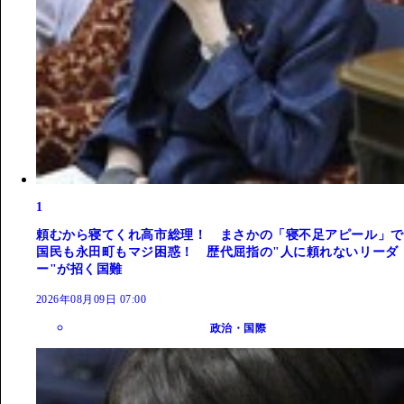
1
頼むから寝てくれ高市総理！ まさかの「寝不足アピール」で
国民も永田町もマジ困惑！ 歴代屈指の"人に頼れないリーダ
ー"が招く国難
2026年08月09日 07:00
政治・国際