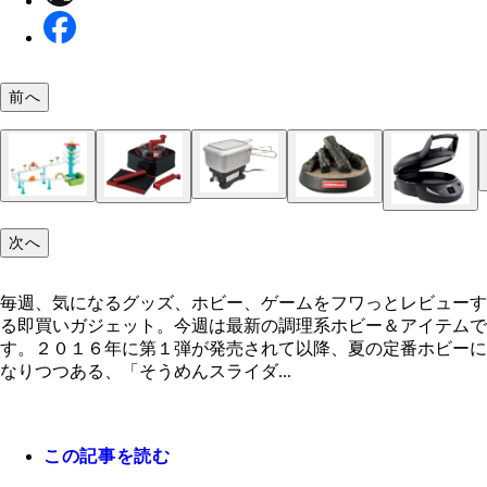
前へ
イワタニカセットフー カセットガスホットプレ
ｍｉｎｉ－ｍａｒｕ 岩谷産業／実勢価格８５００
次へ
エレクトリックメスティン サンコー／６９８０円
後
ビッグストリーム そうめんスライダー ビッグハ
そば打ち名人 タカラトミーアーツ／４３７８円
ＦｉｒｅＷｏｏｄ Ｈｏｍｅ タカラトミーアーツ
毎週、気になるグッズ、ホビー、ゲームをフワっとレビューす
イ タカラトミーアーツ／１万６２８０円
９４０円
る即買いガジェット。今週は最新の調理系ホビー＆アイテムで
両面焼きホットプレート ＨＡＳＡＭＩＺＥ エム
す。２０１６年に第１弾が発売されて以降、夏の定番ホビーに
精工／実勢価格１万６０００円前後
なりつつある、「そうめんスライダ...
この記事を読む