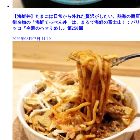
【海鮮丼】たまには日常から外れた贅沢がしたい。熱海の商店
街名物の「海鮮てっぺん丼」は、まるで海鮮の富士山！：パリ
ッコ『今週のハマりめし』第250回
2026年08月07日 11:40