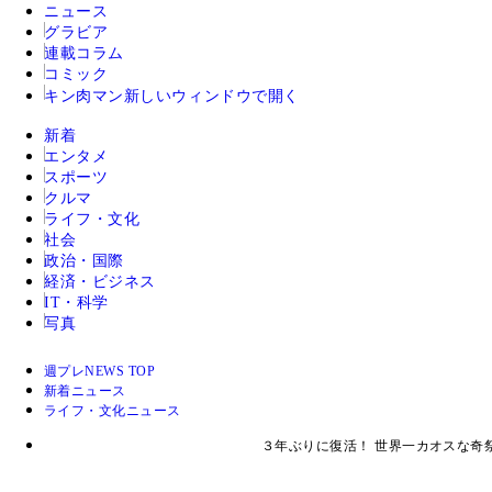
ニュース
グラビア
連載コラム
コミック
キン肉マン
新しいウィンドウで開く
新着
エンタメ
スポーツ
クルマ
ライフ・文化
社会
政治・国際
経済・ビジネス
IT・科学
写真
週プレNEWS TOP
新着ニュース
ライフ・文化ニュース
３年ぶりに復活！ 世界一カオスな奇