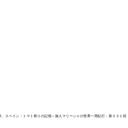
祭、スペイン・トマト祭りの記憶～旅人マリーシャの世界一周紀行：第３３１回