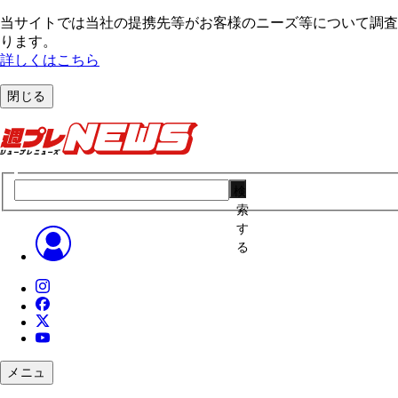
当サイトでは当社の提携先等がお客様のニーズ等について調査・
ります。
詳しくはこちら
閉じる
検
索
す
る
メニュ