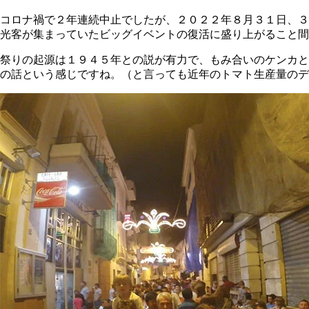
コロナ禍で２年連続中止でしたが、２０２２年８月３１日、３
光客が集まっていたビッグイベントの復活に盛り上がること間
祭りの起源は１９４５年との説が有力で、もみ合いのケンカと
の話という感じですね。（と言っても近年のトマト生産量のデ