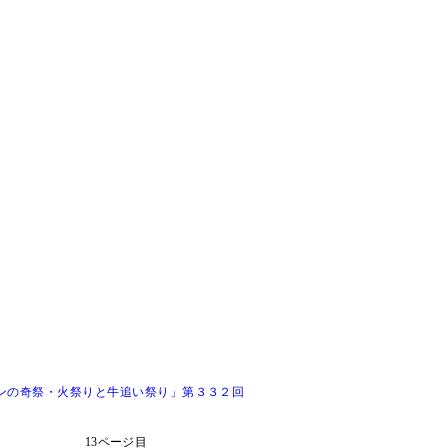
ンの奇祭・火祭りと牛追い祭り」第３３２回
13ページ目