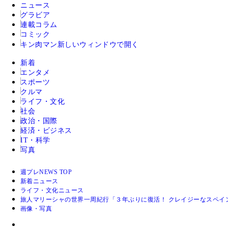
ニュース
グラビア
連載コラム
コミック
キン肉マン
新しいウィンドウで開く
新着
エンタメ
スポーツ
クルマ
ライフ・文化
社会
政治・国際
経済・ビジネス
IT・科学
写真
週プレNEWS TOP
新着ニュース
ライフ・文化ニュース
旅人マリーシャの世界一周紀行「３年ぶりに復活！ クレイジーなスペイ
画像・写真