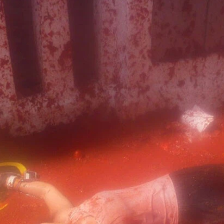
がパエリア作り
オフレンダ」
！
性も安心
」
子人形ファリャ（２０１６年）