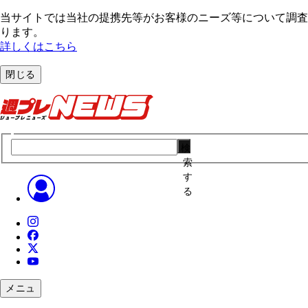
当サイトでは当社の提携先等がお客様のニーズ等について調査・
ります。
詳しくはこちら
閉じる
検
索
す
る
メニュ