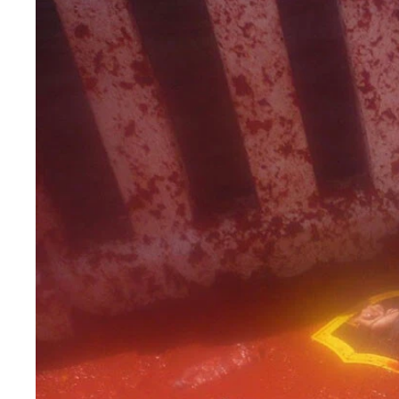
火祭りを彩る巨大な張子人形 その１
火祭りを彩る巨大な張子人形 その３
さすがパエリア発祥のバレンシア！ 路上で男たち
美しい民族衣装に身を包んだ人々の献花パレード「
祭りの最終日に順番に燃やされていくファリャ
２０１６年のメインとなる巨大ファリャ
最後のファリャが燃やされた時の火柱が大きすぎる
路地を牛と男たちが全力疾走！
柵の間から牛追いを見ることができるので子供も女
模型の牛に花火をつけて走り回る「子供用の牛追い
火花を散らす模型の牛から逃げる子供たちと親
「アホアリエロコンテスト」
大人も警察も容赦無くムチで叩く大頭の張子人間
巨人ヒガンテス
スペイン第３の街バレンシアを彩る「火祭り」の張
火祭りを彩る巨大な張子人形 その２