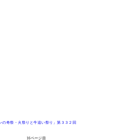
ンの奇祭・火祭りと牛追い祭り」第３３２回
16ページ目