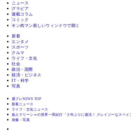
ニュース
グラビア
連載コラム
コミック
キン肉マン
新しいウィンドウで開く
新着
エンタメ
スポーツ
クルマ
ライフ・文化
社会
政治・国際
経済・ビジネス
IT・科学
写真
週プレNEWS TOP
新着ニュース
ライフ・文化ニュース
旅人マリーシャの世界一周紀行「３年ぶりに復活！ クレイジーなスペイ
画像・写真