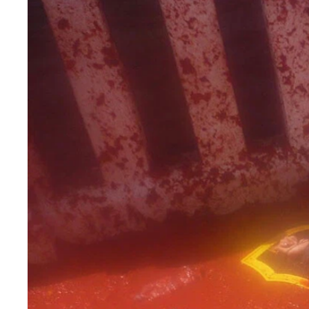
火祭りを彩る巨大な張子人形 その１
火祭りを彩る巨大な張子人形 その３
さすがパエリア発祥のバレンシア！ 路上で男たち
美しい民族衣装に身を包んだ人々の献花パレード「
祭りの最終日に順番に燃やされていくファリャ
２０１６年のメインとなる巨大ファリャ
最後のファリャが燃やされた時の火柱が大きすぎる
路地を牛と男たちが全力疾走！
柵の間から牛追いを見ることができるので子供も女
模型の牛に花火をつけて走り回る「子供用の牛追い
火花を散らす模型の牛から逃げる子供たちと親
「アホアリエロコンテスト」
大人も警察も容赦無くムチで叩く大頭の張子人間
巨人ヒガンテス
スペイン第３の街バレンシアを彩る「火祭り」の張
火祭りを彩る巨大な張子人形 その２