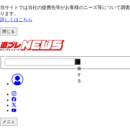
当サイトでは当社の提携先等がお客様のニーズ等について調査・
ります。
詳しくはこちら
閉じる
検
索
す
る
メニュ