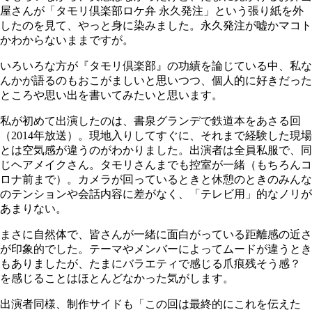
屋さんが「タモリ倶楽部ロケ弁 永久発注」という張り紙を外
したのを見て、やっと身に染みました。永久発注が嘘かマコト
かわからないままですが。
いろいろな方が『タモリ倶楽部』の功績を論じている中、私な
んかが語るのもおこがましいと思いつつ、個人的に好きだった
ところや思い出を書いてみたいと思います。
私が初めて出演したのは、書泉グランデで鉄道本をあさる回
（2014年放送）。現地入りしてすぐに、それまで経験した現場
とは空気感が違うのがわかりました。出演者は全員私服で、同
じヘアメイクさん。タモリさんまでも控室が一緒（もちろんコ
ロナ前まで）。カメラが回っているときと休憩のときのみんな
のテンションや会話内容に差がなく、「テレビ用」的なノリが
あまりない。
まさに自然体で、皆さんが一緒に面白がっている距離感の近さ
が印象的でした。テーマやメンバーによってムードが違うとき
もありましたが、たまにバラエティで感じる爪痕残そう感？
を感じることはほとんどなかった気がします。
出演者同様、制作サイドも「この回は最終的にこれを伝えた