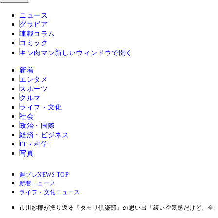
ニュース
グラビア
連載コラム
コミック
キン肉マン
新しいウィンドウで開く
新着
エンタメ
スポーツ
クルマ
ライフ・文化
社会
政治・国際
経済・ビジネス
IT・科学
写真
週プレNEWS TOP
新着ニュース
ライフ・文化ニュース
市川紗椰が振り返る『タモリ倶楽部』の思い出「緩い空気感だけど、全