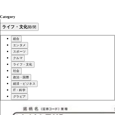
Category
ライフ・文化
開/閉
総合
エンタメ
スポーツ
クルマ
ライフ・文化
社会
政治・国際
経済・ビジネス
IT・科学
グラビア