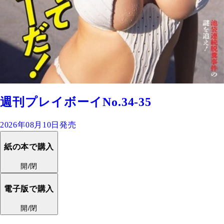
週刊プレイボーイNo.34-35
2026年08月10日発売
紙の本で購入
開/閉
電子版で購入
開/閉