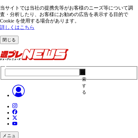
当サイトでは当社の提携先等がお客様のニーズ等について調
査・分析したり、お客様にお勧めの広告を表⽰する⽬的で
Cookie を使⽤する場合があります。
詳しくはこちら
閉じる
検
索
す
る
メニュ