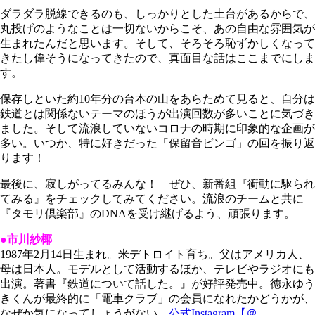
ダラダラ脱線できるのも、しっかりとした土台があるからで、
丸投げのようなことは一切ないからこそ、あの自由な雰囲気が
生まれたんだと思います。そして、そろそろ恥ずかしくなって
きたし偉そうになってきたので、真面目な話はここまでにしま
す。
保存しといた約10年分の台本の山をあらためて見ると、自分は
鉄道とは関係ないテーマのほうが出演回数が多いことに気づき
ました。そして流浪していないコロナの時期に印象的な企画が
多い。いつか、特に好きだった「保留音ビンゴ」の回を振り返
ります！
最後に、寂しがってるみんな！ ぜひ、新番組『衝動に駆られ
てみる』をチェックしてみてください。流浪のチームと共に
『タモリ倶楽部』のDNAを受け継げるよう、頑張ります。
●市川紗椰
1987年2月14日生まれ。米デトロイト育ち。父はアメリカ人、
母は日本人。モデルとして活動するほか、テレビやラジオにも
出演。著書『鉄道について話した。』が好評発売中。徳永ゆう
きくんが最終的に「電車クラブ」の会員になれたかどうかが、
なぜか気になってしょうがない。
公式Instagram【＠