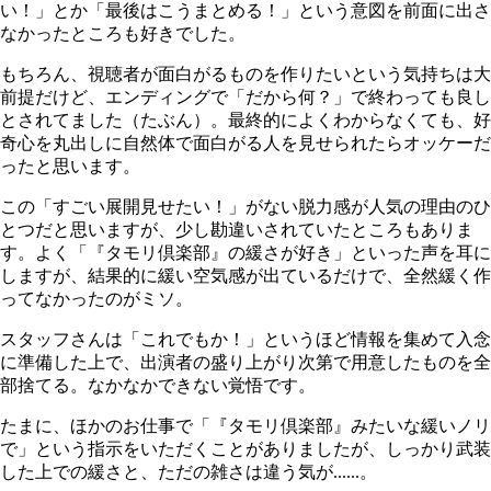
い！」とか「最後はこうまとめる！」という意図を前面に出さ
なかったところも好きでした。
もちろん、視聴者が面白がるものを作りたいという気持ちは大
前提だけど、エンディングで「だから何？」で終わっても良し
とされてました（たぶん）。最終的によくわからなくても、好
奇心を丸出しに自然体で面白がる人を見せられたらオッケーだ
ったと思います。
この「すごい展開見せたい！」がない脱力感が人気の理由のひ
とつだと思いますが、少し勘違いされていたところもありま
す。よく「『タモリ倶楽部』の緩さが好き」といった声を耳に
しますが、結果的に緩い空気感が出ているだけで、全然緩く作
ってなかったのがミソ。
スタッフさんは「これでもか！」というほど情報を集めて入念
に準備した上で、出演者の盛り上がり次第で用意したものを全
部捨てる。なかなかできない覚悟です。
たまに、ほかのお仕事で「『タモリ倶楽部』みたいな緩いノリ
で」という指示をいただくことがありましたが、しっかり武装
した上での緩さと、ただの雑さは違う気が......。