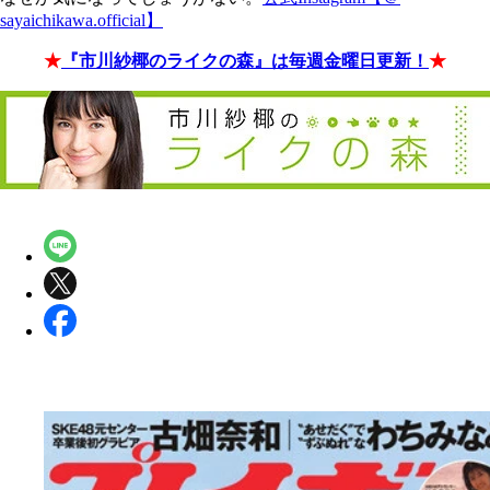
sayaichikawa.official】
★
『市川紗椰のライクの森』は毎週金曜日更新！
★