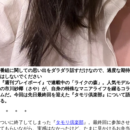
番組に関しての思い出をダラダラ話すだけなので、過度な期待
はしないでください
『週刊プレイボーイ』で連載中の「ライクの森」。人気モデル
の市川紗椰（さや）が、自身の特殊なマニアライフを綴るコラ
ムだ。今回は先日最終回を迎えた『タモリ倶楽部』について語
る。
＊ ＊ ＊
ついに終了してしまった『
タモリ倶楽部
』。最終回に参加させ
てもらいながら、実感はなかったけど、たまに見かけるお弁当