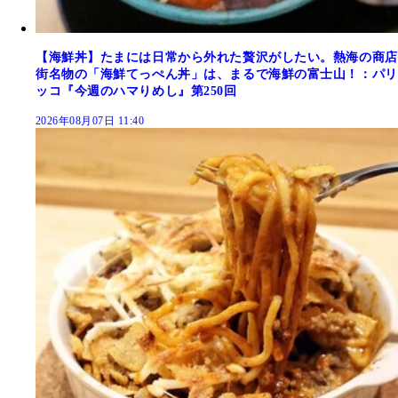
【海鮮丼】たまには日常から外れた贅沢がしたい。熱海の商店
街名物の「海鮮てっぺん丼」は、まるで海鮮の富士山！：パリ
ッコ『今週のハマりめし』第250回
2026年08月07日 11:40