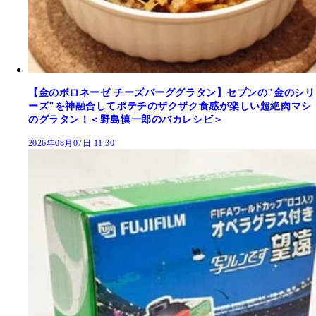
【金のボロネーゼ チーズバーググラタン】セブンの"金のシリ
ーズ"を神融合してポテチのザクザク食感が楽しい超絶肉マシ
のグラタン！＜野島慎一郎のバカレシピ＞
2026年08月07日 11:30