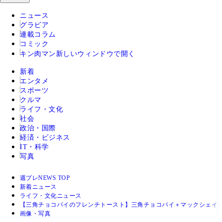
ニュース
グラビア
連載コラム
コミック
キン肉マン
新しいウィンドウで開く
新着
エンタメ
スポーツ
クルマ
ライフ・文化
社会
政治・国際
経済・ビジネス
IT・科学
写真
週プレNEWS TOP
新着ニュース
ライフ・文化ニュース
【三角チョコパイのフレンチトースト】三角チョコパイ＋マックシェイ
画像・写真