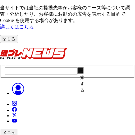
当サイトでは当社の提携先等がお客様のニーズ等について調
査・分析したり、お客様にお勧めの広告を表⽰する⽬的で
Cookie を使⽤する場合があります。
詳しくはこちら
閉じる
検
索
す
る
メニュ