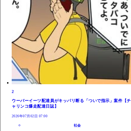
2
ウーバーイーツ配達員がキッパリ断る「ついで指示」案件【チ
ャリンコ爆走配達日誌】
2026年07月02日 07:00
社会