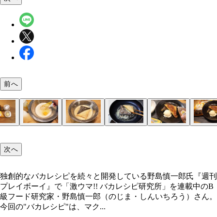
前へ
（１）混ぜる！ マックシェイクをボウルに移し、
（２）漬ける！ 三角チョコパイを（１）の中に入
（３）焼く！ フライパンを熱したらバターを入れ
（４）仕上げ！ 器に三角チョコパイを盛りつけた
（５）完成！「三角チョコパイのフレンチトースト
個割り入れて泡立て器でよくかき混ぜる。マックシ
ラップをして冷蔵庫に入れてひと晩漬け込む。ボウ
かし、（２）に溶けたバターを吸収させながら両面
かじるバターアイスの棒を取り外し、ディッシャー
次へ
クが混ぜにくい場合は溶かしてからでも問題ない。
小さくてうまく漬からない場合は途中でひっくり返
く。こんがりと焦げ目がついたら出来上がり。形が
プーンで丸く形を整えて横に添える。お好みでハチ
～3個に増量してもOK
両面を交互に浸すとよい
ないように気をつけよう
を垂らして食べよう
独創的なバカレシピを続々と開発している野島慎一郎氏『週刊
プレイボーイ』で「激ウマ!! バカレシピ研究所」を連載中のB
独創的なバカレシピを続々と開発している野島慎一
級フード研究家・野島慎一郎（のじま・しんいちろう）さん。
今回の"バカレシピ"は、マク...