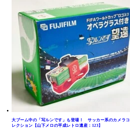
大ブーム中の「写ルンです」も登場！ サッカー系のカメラコ
レクション【山下メロの平成レトロ遺産：123】