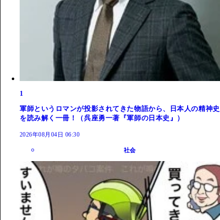
1
軍師というロマンが投影されてきた物語から、日本人の精神史
を読み解く一冊！（呉座勇一著『軍師の日本史』）
2026年08月04日 06:30
社会