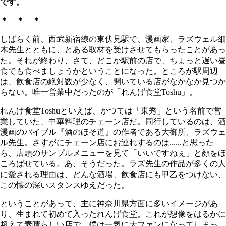
です。
＊ ＊ ＊
しばらく前、西武新宿線の東伏見駅で、漫画家、ラズウェル細
木先生とともに、とある取材を受けさせてもらったことがあっ
た。それが終わり、さて、どこか駅前の店で、ちょっと遅い昼
食でも食べましょうかということになった。ところが駅周辺
は、飲食店の絶対数が少なく、開いている店がなかなか見つか
らない。唯一営業中だったのが「れんげ食堂Toshu」。
れんげ食堂Toshuといえば、かつては「東秀」という名前で営
業していた、中華料理のチェーン店だ。同行しているのは、酒
漫画のバイブル『酒のほそ道』の作者である大御所、ラズウェ
ル先生。さすがにチェーン店にお連れするのは......と思った
ら、店頭のサンプルメニューを見て「いいですねぇ」と顔をほ
ころばせている。あ、そうだった。ラズ先生の作品が多くの人
に愛される理由は、どんな酒場、飲食店にも甲乙をつけない、
この懐の深いスタンスゆえだった。
ということがあって、主に神奈川県方面に多いイメージがあ
り、生まれて初めて入ったれんげ食堂。これが想像をはるかに
超えて素晴らしい店で、僕は一気に大ファンになってしまっ