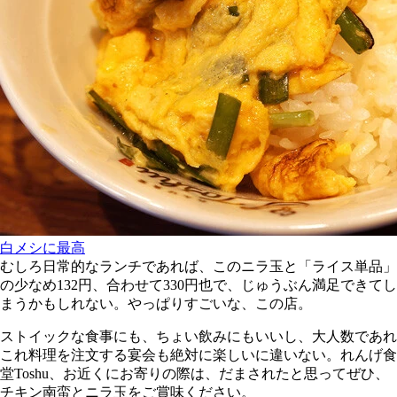
白メシに最高
むしろ日常的なランチであれば、このニラ玉と「ライス単品」
の少なめ132円、合わせて330円也で、じゅうぶん満足できてし
まうかもしれない。やっぱりすごいな、この店。
ストイックな食事にも、ちょい飲みにもいいし、大人数であれ
これ料理を注文する宴会も絶対に楽しいに違いない。れんげ食
堂Toshu、お近くにお寄りの際は、だまされたと思ってぜひ、
チキン南蛮とニラ玉をご賞味ください。