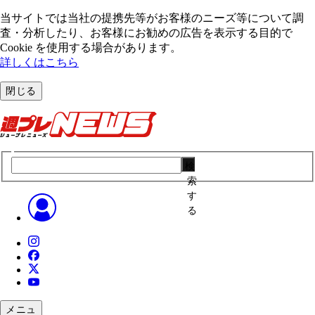
当サイトでは当社の提携先等がお客様のニーズ等について調
査・分析したり、お客様にお勧めの広告を表⽰する⽬的で
Cookie を使⽤する場合があります。
詳しくはこちら
閉じる
検
索
す
る
メニュ