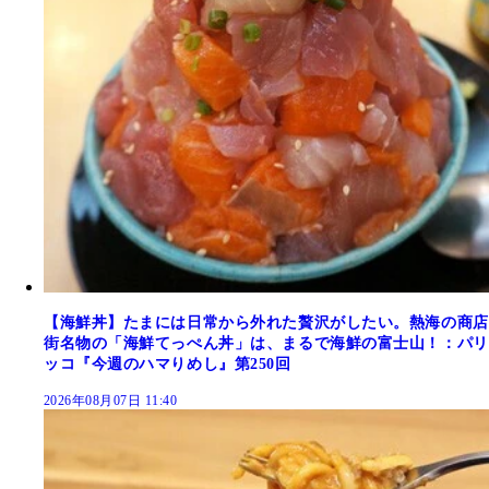
【海鮮丼】たまには日常から外れた贅沢がしたい。熱海の商店
街名物の「海鮮てっぺん丼」は、まるで海鮮の富士山！：パリ
ッコ『今週のハマりめし』第250回
2026年08月07日 11:40