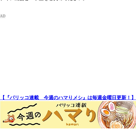
【『パリッコ連載 今週のハマりメシ』は毎週金曜日更新！】