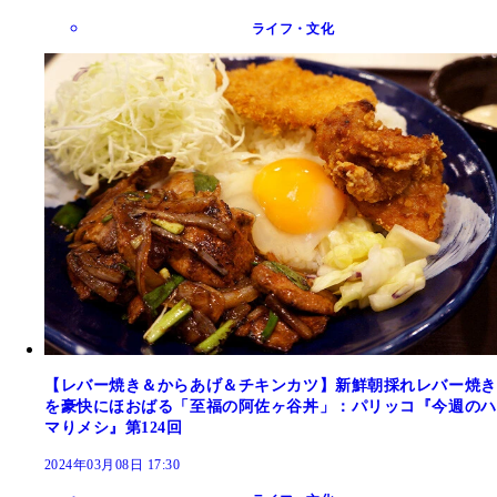
ライフ・文化
【レバー焼き＆からあげ＆チキンカツ】新鮮朝採れレバー焼き
を豪快にほおばる「至福の阿佐ヶ谷丼」：パリッコ『今週のハ
マりメシ』第124回
2024年03月08日 17:30