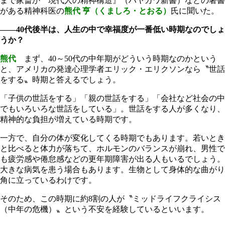
まで家畜か 現代人の精神構造』（ハヤカワ新書）などの著書
がある精神科医の
熊代 亨（くましろ・とおる）
氏に聞いた。
――40代後半は、人生の中で幸福度が一番低い時期なのでしょ
うか？
熊代
まず、40～50代の中年期がどういう時期なのかという
と、アメリカの発達心理学者エリック・エリクソンなら〝世話
をする〟時期と答えるでしょう。
「子供の世話をする」「親の世話をする」「会社など社会の中
でもいろいろな世話をしている」。世話をする人が多くなり、
精神的な負担が増えている時期です。
一方で、自分の体が変化してくる時期でもあります。若いとき
と比べると体力が落ちて、ホルモンのバランスが崩れ、男性で
も疲労感や倦怠感などの更年期障害が出る人もいるでしょう。
大きな病気を患う場合もあります。生物として身体的な曲がり
角に立っているわけです。
そのため、この時期に約8割の人が〝ミッドライフクライシス
（中年の危機）〟という不安を経験しているといいます。