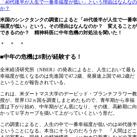
「40代後半が人生で一番幸福度が低い」という理由はなんなの
か？
米国のシンクタンクの調査によると「40代後半が人生で一番幸
福度が低い」という。その理由はなんなのか？ 変えることが
できるのか？ 精神科医に中年危機の対処法を聞いた！
＊ ＊ ＊
■中年の危機は8割が経験する！
全米経済研究所（NBER）の発表によると、人生において最も
幸福度が低くなるのは先進国で47.2歳、発展途上国で48.2歳だ
ということが報告されている。
これは、米ダートマス大学のデービッド・ブランチフラワー教
授が、世界132ヵ国を調査しまとめたもので、青年期から幸福
度は下がり始め、中年期がどん底になり、その後、高齢期に向
かってＵ字カーブを描いて上がっていくという形だ。
この調査によると、人生の中で一番幸福度が低いのは40代後半
ということになる。本当にそうなのだろうか？ 『人間はどこ