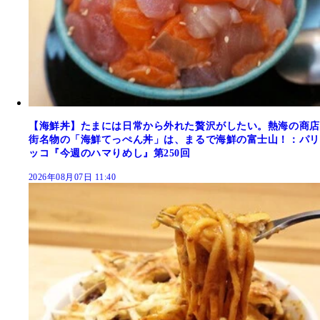
【海鮮丼】たまには日常から外れた贅沢がしたい。熱海の商店
街名物の「海鮮てっぺん丼」は、まるで海鮮の富士山！：パリ
ッコ『今週のハマりめし』第250回
2026年08月07日 11:40