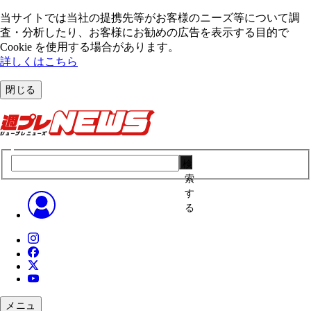
当サイトでは当社の提携先等がお客様のニーズ等について調
査・分析したり、お客様にお勧めの広告を表⽰する⽬的で
Cookie を使⽤する場合があります。
詳しくはこちら
閉じる
検
索
す
る
メニュ