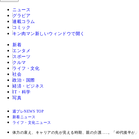
ニュース
グラビア
連載コラム
コミック
キン肉マン
新しいウィンドウで開く
新着
エンタメ
スポーツ
クルマ
ライフ・文化
社会
政治・国際
経済・ビジネス
IT・科学
写真
週プレNEWS TOP
新着ニュース
ライフ・文化ニュース
体力の衰え、キャリアの先が見える時期、親の介護......。「40代後半