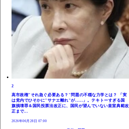
2
高市政権"それ急ぐ必要ある？"問題の不穏な力学とは？ 「実
は党内でひそかに"サナエ離れ"が......」。テキトーすぎる国
旗損壊罪＆国民投票法改正に、国民が望んでいない皇室典範改
正まで...
2026年06月28日 07:00