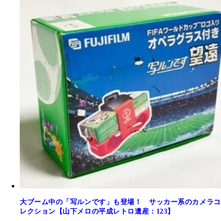
大ブーム中の「写ルンです」も登場！ サッカー系のカメラコ
レクション【山下メロの平成レトロ遺産：123】