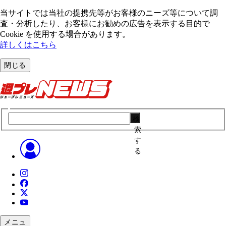
当サイトでは当社の提携先等がお客様のニーズ等について調
査・分析したり、お客様にお勧めの広告を表⽰する⽬的で
Cookie を使⽤する場合があります。
詳しくはこちら
閉じる
検
索
す
る
メニュ