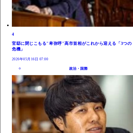
4
官邸に閉じこもる"卑弥呼"高市首相がこれから迎える「3つの
危機」
2026年05月16日 07:00
政治・国際