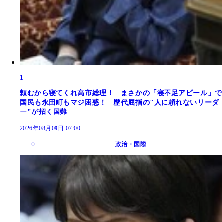
1
頼むから寝てくれ高市総理！ まさかの「寝不足アピール」で
国民も永田町もマジ困惑！ 歴代屈指の"人に頼れないリーダ
ー"が招く国難
2026年08月09日 07:00
政治・国際