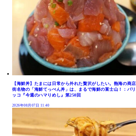
【海鮮丼】たまには日常から外れた贅沢がしたい。熱海の商店
街名物の「海鮮てっぺん丼」は、まるで海鮮の富士山！：パリ
ッコ『今週のハマりめし』第250回
2026年08月07日 11:40