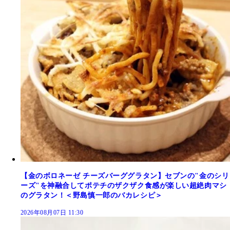
【金のボロネーゼ チーズバーググラタン】セブンの"金のシリ
ーズ"を神融合してポテチのザクザク食感が楽しい超絶肉マシ
のグラタン！＜野島慎一郎のバカレシピ＞
2026年08月07日 11:30