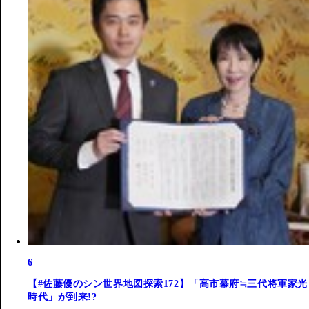
6
【#佐藤優のシン世界地図探索172】「高市幕府≒三代将軍家光
時代」が到来!?