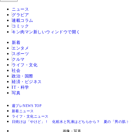
ニュース
グラビア
連載コラム
コミック
キン肉マン
新しいウィンドウで開く
新着
エンタメ
スポーツ
クルマ
ライフ・文化
社会
政治・国際
経済・ビジネス
IT・科学
写真
週プレNEWS TOP
新着ニュース
ライフ・文化ニュース
日焼けは「やけど」！ 化粧水と乳液はどちらから？ 夏の「男の肌ト
画像・写真