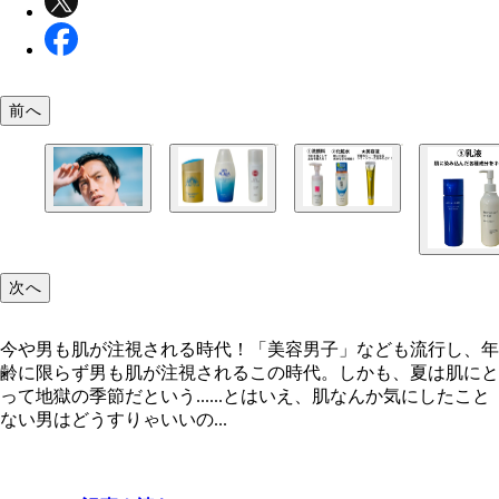
前へ
今や男も肌が注視される時代！
（左から）《日焼け止め》■ミルク（しっとりタイ
（左から）■KOSE「カルテHD モイスチュアウォ
プ） 資生堂「アネッサパーフェクトUV スキンケ
グフォーム（150ml）」1320円 ■ロート製薬「肌ラ
ルクNA」3058円 ■ジェル（さっぱりタイプ） 
潤 ヒアルロン液（170ml）」オープン価格（メーカ
次へ
製薬 「スキンアクアスーパーモイスチャーUVジ
式通販サイトで814円） ■ロート製薬「メラノCC
（110g）」1155円 ■スプレー（さらっとタイプ
しみ集中対策プレミアム美容液」1628円
今や男も肌が注視される時代！「美容男子」なども流行し、年
KOSE「サンカットRプロテクトUVスプレー（60g
齢に限らず男も肌が注視されるこの時代。しかも、夏は肌にと
768円
って地獄の季節だという......とはいえ、肌なんか気にしたこと
ない男はどうすりゃいいの...
（左から）【朝用】無印良品「薬用ブライトニング
液（200ml）」2290円 【夜用】資生堂「アクアレ
トリートメントミルク（ブライトニング）しっとり