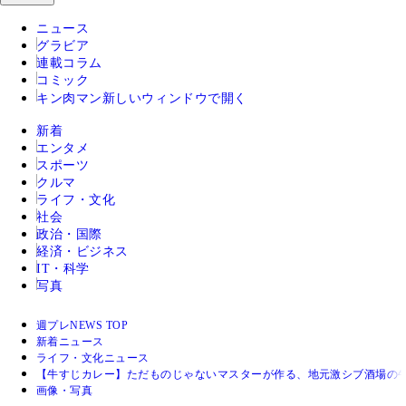
ニュース
グラビア
連載コラム
コミック
キン肉マン
新しいウィンドウで開く
新着
エンタメ
スポーツ
クルマ
ライフ・文化
社会
政治・国際
経済・ビジネス
IT・科学
写真
週プレNEWS TOP
新着ニュース
ライフ・文化ニュース
【牛すじカレー】ただものじゃないマスターが作る、地元激シブ酒場の牛
画像・写真