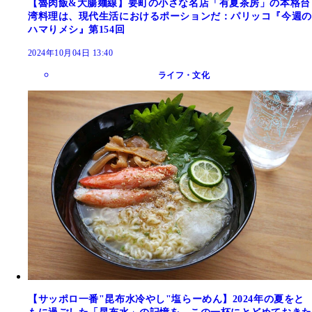
【魯肉飯&大腸麺線】要町の小さな名店「有夏茶房」の本格台
湾料理は、現代生活におけるポーションだ：パリッコ『今週の
ハマりメシ』第154回
2024年10月04日 13:40
ライフ・文化
【サッポロ一番"昆布水冷やし"塩らーめん】2024年の夏をと