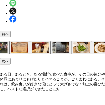
前へ
「居酒屋 ちょみ」
ドリンクメニュー
「ホッピーセット（白）」
料理メニュー
「枝豆」
「サケ白子とマイタケ」
やっぱり濃い！
こんにゃく煮
ホタテの子煮
「牛スジカレー」
牛すじの存在感
次へ
ある日、あるとき、ある場所で食べた食事が、その日の気分や
体調にあまりにもぴたりとハマることが、ごくまれにある。そ
れは、飲み食いが好きな僕にとって大げさでなく無上の喜びだ
し、ベストな選択ができたことに対...