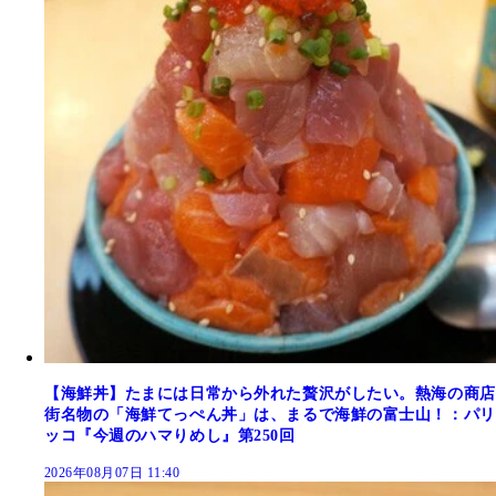
【海鮮丼】たまには日常から外れた贅沢がしたい。熱海の商店
街名物の「海鮮てっぺん丼」は、まるで海鮮の富士山！：パリ
ッコ『今週のハマりめし』第250回
2026年08月07日 11:40