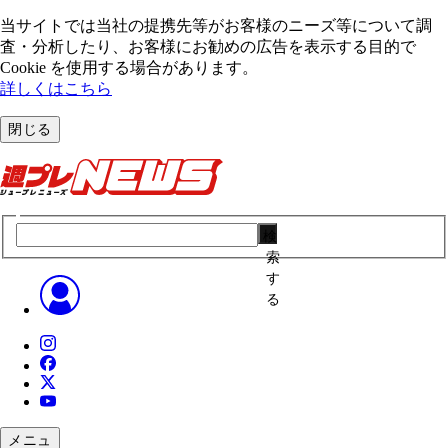
当サイトでは当社の提携先等がお客様のニーズ等について調
査・分析したり、お客様にお勧めの広告を表⽰する⽬的で
Cookie を使⽤する場合があります。
詳しくはこちら
閉じる
検
索
す
る
メニュ