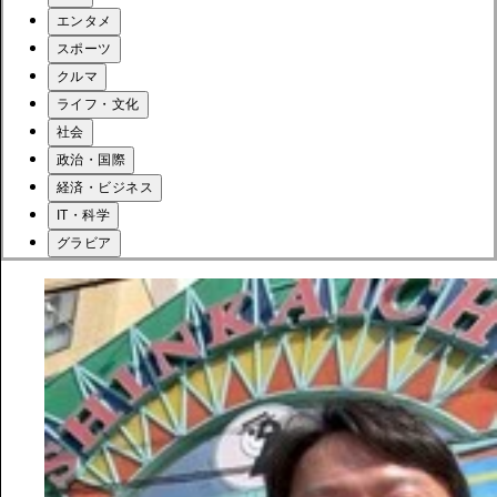
エンタメ
スポーツ
クルマ
ライフ・文化
社会
政治・国際
経済・ビジネス
IT・科学
グラビア