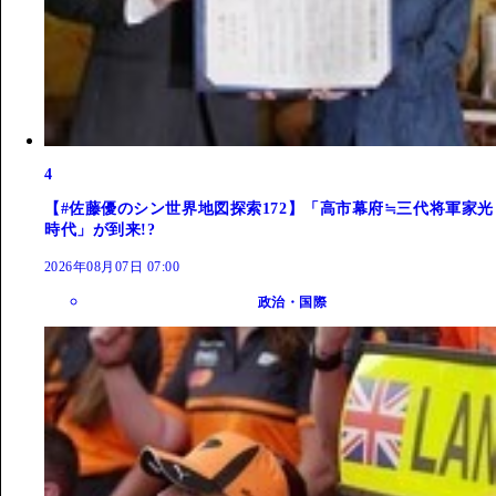
4
【#佐藤優のシン世界地図探索172】「高市幕府≒三代将軍家光
時代」が到来!?
2026年08月07日 07:00
政治・国際