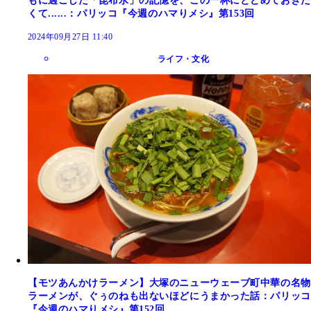
もに過ごした「昆布水」の記憶を、この一杯にとどめておきた
くて......：パリッコ『今週のハマりメシ』第153回
2024年09月27日 11:40
ライフ・文化
【モツあんかけラーメン】大塚のニューウェーブ町中華の名物
ラーメンが、ぐぅのねも出ないほどにうまかった話：パリッコ
『今週のハマりメシ』第152回