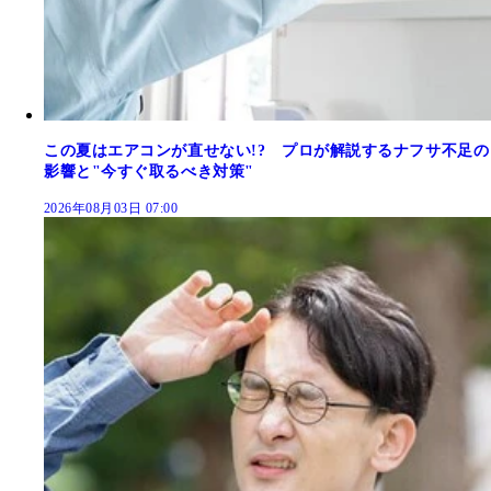
この夏はエアコンが直せない!? プロが解説するナフサ不足の
影響と"今すぐ取るべき対策"
2026年08月03日 07:00