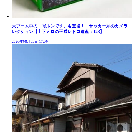
大ブーム中の「写ルンです」も登場！ サッカー系のカメラコ
レクション【山下メロの平成レトロ遺産：123】
2026年08月05日 17:00