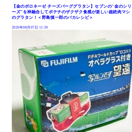
【金のボロネーゼ チーズバーググラタン】セブンの"金のシリ
ーズ"を神融合してポテチのザクザク食感が楽しい超絶肉マシ
のグラタン！＜野島慎一郎のバカレシピ＞
2026年08月07日 11:30