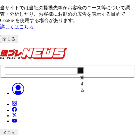
当サイトでは当社の提携先等がお客様のニーズ等について調
査・分析したり、お客様にお勧めの広告を表⽰する⽬的で
Cookie を使⽤する場合があります。
詳しくはこちら
閉じる
検
索
す
る
メニュ