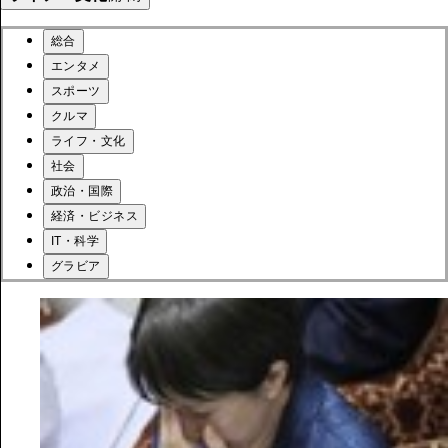
総合
エンタメ
スポーツ
クルマ
ライフ・文化
社会
政治・国際
経済・ビジネス
IT・科学
グラビア