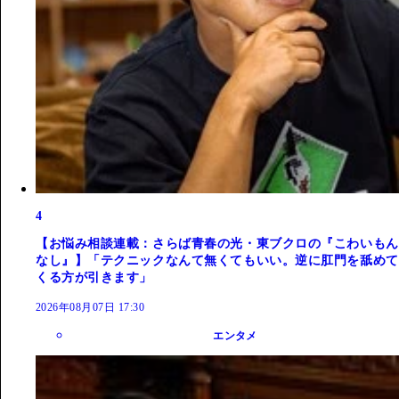
4
【お悩み相談連載：さらば青春の光・東ブクロの『こわいもん
なし』】「テクニックなんて無くてもいい。逆に肛門を舐めて
くる方が引きます」
2026年08月07日 17:30
エンタメ