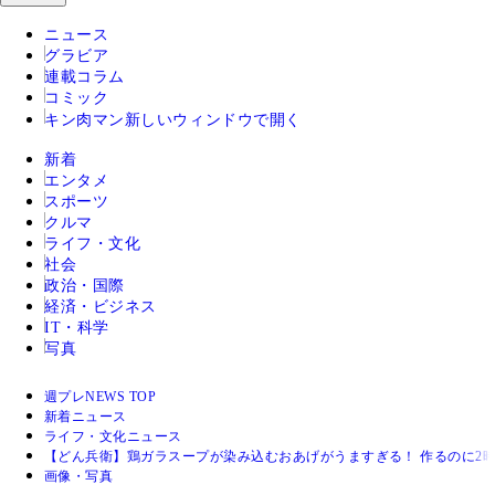
ニュース
グラビア
連載コラム
コミック
キン肉マン
新しいウィンドウで開く
新着
エンタメ
スポーツ
クルマ
ライフ・文化
社会
政治・国際
経済・ビジネス
IT・科学
写真
週プレNEWS TOP
新着ニュース
ライフ・文化ニュース
【どん兵衛】鶏ガラスープが染み込むおあげがうますぎる！ 作るのに2
画像・写真