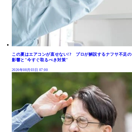
この夏はエアコンが直せない!? プロが解説するナフサ不足の
影響と"今すぐ取るべき対策"
2026年08月03日 07:00