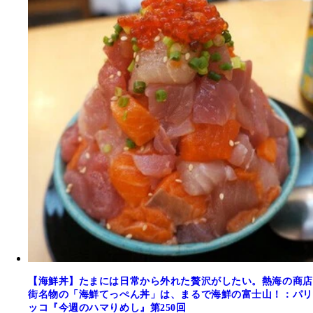
【海鮮丼】たまには日常から外れた贅沢がしたい。熱海の商店
街名物の「海鮮てっぺん丼」は、まるで海鮮の富士山！：パリ
ッコ『今週のハマりめし』第250回