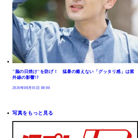
"脳の日焼け"を防げ！ 猛暑の癒えない「グッタリ感」は紫
外線の影響!?
2026年08月01日 08:00
写真をもっと見る