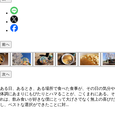
前へ
にら&ねぎマシで食べました
鶏ガラ購入
鶏ガラと鶏皮を煮だして
2時間後
極上の鶏スープ
その日の晩酌のつまみにした
だってこんなにいい天気
完璧な布陣
鶏ガラどん兵衛
見た目からして濃厚なスープ
なんて贅沢な時間だろう
唯一無二の麺
普通じゃないよ
次へ
ある日、あるとき、ある場所で食べた食事が、その日の気分や
体調にあまりにもぴたりとハマることが、ごくまれにある。そ
れは、飲み食いが好きな僕にとって大げさでなく無上の喜びだ
し、ベストな選択ができたことに対...