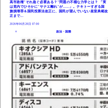
高市政権"それ急ぐ必要ある？"問題の不穏な力学とは？ 「実
は党内でひそかに"サナエ離れ"が......」。テキトーすぎる国
旗損壊罪＆国民投票法改正に、国民が望んでいない皇室典範改
正まで...
2026年06月28日 07:00
政治・国際