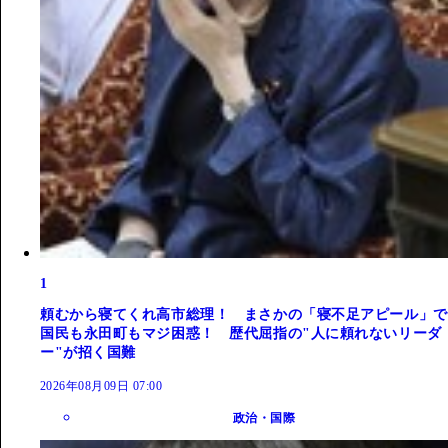
1
頼むから寝てくれ高市総理！ まさかの「寝不足アピール」で
国民も永田町もマジ困惑！ 歴代屈指の"人に頼れないリーダ
ー"が招く国難
2026年08月09日 07:00
政治・国際