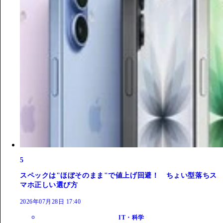
5
スペックは"ほぼそのまま"で値上げ回避！ ちょい型落ちス
マホ正しい選び方
2026年07月28日 17:40
IT・科学