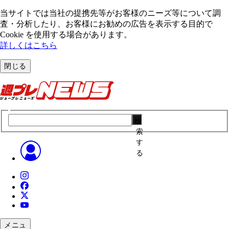
当サイトでは当社の提携先等がお客様のニーズ等について調
査・分析したり、お客様にお勧めの広告を表⽰する⽬的で
Cookie を使⽤する場合があります。
詳しくはこちら
閉じる
検
索
す
る
メニュ