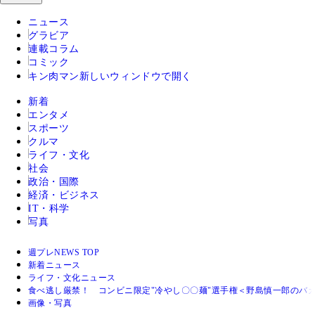
ニュース
グラビア
連載コラム
コミック
キン肉マン
新しいウィンドウで開く
新着
エンタメ
スポーツ
クルマ
ライフ・文化
社会
政治・国際
経済・ビジネス
IT・科学
写真
週プレNEWS TOP
新着ニュース
ライフ・文化ニュース
食べ逃し厳禁！ コンビニ限定"冷やし〇〇麺"選手権＜野島慎一郎のバ
画像・写真