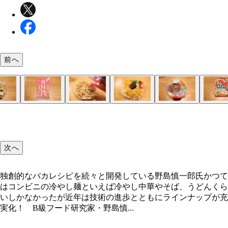
前へ
飯田商店監修 冷し担々麺 セブン-イレブン：645円
スパイスカレーのような風味さえ感じる肉味噌と、
立川マシマシ監修 すごい冷やし中華 ローソン：69
ワシワシ麺と甘酸っぱいタレが特徴の立川マシマシ
冷しブタまぜ麺 セブン-イレブン：680円
二郎インスパイア系の冷やしまぜそば。極太ワシワ
冷し担々まぜそば ミニストップ：537円
実は伏兵的に激ウマ冷やし麺を発売しまくっている
ごま汁うどん セブン-イレブン：473円
後味爽やかな香味野菜がモリモリで、濃厚なごまダ
リンガーハット監修 豚しゃぶの冷しちゃんぽん ミ
さっぽろ純連監修 冷し味噌担担麺（まぜそば） フ
食感をプラスするアレンジが大正義！ 食感がゆで
サッパリブタまぜ麺 冷しブタまぜ麺（セブン-イ
岩下の新生姜を漬け汁ごと投入！
カレーの王子さま担々麺 飯田商店監修 冷し担々
コーンスープぶっかけ純連 さっぽろ純連監修 冷
冷し中華 ローソン：599円 正統派冷やし麺の最高
頑者監修 冷し魚介豚骨まぜそば ファミリーマート：
冷しぶっかけきしめん ミニストップ：356円 麺は
冷し煮干し醤油ラーメン セブン-イレブン：583円
冷しぶっかけわかめそば セブン-イレブン：399円
盛岡風冷麺 ローソン：646円 こんにゃくのような
冷し生姜醤油ラーメン ローソン：599円 主張強め
冷しぶっかけそば（ラー油） ミニストップ：429円
6種具材の冷しぶっかけ手延素麺 ファミリーマート：
ミニネバネバそば ローソン：451円 わかめ、オク
武蔵野風 冷しぶっかけ豚肉うどん ファミリーマー
牛スープの旨み 盛岡風冷麺 ファミリーマート：5
濃厚だし割りとろろの冷しぶっかけそば セブン-イ
冷し豚しゃぶと夏野菜のうどん＆いなり ローソン：7
実は名作ぞろいの地域限定商品！
地域限定商品が多いのもコンビニ冷やし麺の特徴。
ーミーなスープの計算し尽くされたハーモニーはコ
ごい冷やし中華」を高解像度で再現。麺は特に圧巻
は硬さもあって雰囲気バッチリ。タレはブタとにん
ミニストップ。肉はいわゆる大豆ミートだが量が圧
のバランスが絶品。もっちり食感を強調した麺もう
ップ：537円 塩豚骨系のスープはあっさりテイス
ーマート：598円 味噌と担々麺の中間のような味
麺には劣るコンビニ麺だが、食感が際立つ食材を足
ン）などの二郎系には抜群の相性を発揮する岩下の
（セブン-イレブン）の圧倒的なスパイス感を生か
噌担担麺（ファミリーマート）には冷製コーンスー
醤油＋酸味の王道スタイルで具材も多め。ストレー
円 つけ麺で定番の魚介豚骨スープで冷やしまぜそ
しが素晴らしく、コシも完璧。さっぱりとしただし
プはさらっとしているのに煮干し感強めで深みのあ
覆い隠す大量のわかめがインパクト絶大！ つゆは
議な食感だが冷麺らしさは十分。スープもウマみた
姜醤油スープが麺にどっぷり絡む。酸味はなくとも
は大量300g！ 具材少なめで単調さこそあるが、
円 「揖保乃糸」の繊細な食感が心地よい。量は少
めかぶ、なめこ入り。とろろも欲しい気もするが、
598円 関東一部限定販売。武蔵野うどん風の極太
商品名のとおり牛スープのウマみが際立つ冷麺。具
ン：518円 濃厚だし割りとろろが実にいい味。麺
円 いなりずしなどとセットにした「うどん弁当」
てハイレベルなので、事前にホームページをチェッ
ニレベルを超越！ つるみを際立たせた平打ち麺の
オリティで、歯応えもバッチリ。タルタルオニオン
のウマみで厚みがあり、アブラ要素をマヨで補完す
に多く、麺にバッチリ絡む。ピーシェン豆板醤の本
い。販売地域が関東の一部と静岡県限定なのが惜し
らウマみたっぷり。レタス多めでラーメンサラダに
味噌とごまのコク深さの後にピリ辛感や花椒の香り
とで印象が大きく変わる。麺を焼いて焦げ目をつけ
姜。あえてスライスせず、漬け汁ごと入れると爽快
レーに寄せるのもまた絶品。レトルトのカレーの王
かけると驚きの濃厚さに！ 味に深みが生まれ、麺
は喉越しが抜群に良く、総じて完成度が高い！
に。とろっと濃厚でまろやかなのにさっぱりいける
ぎ＋ショウガでいただく王道のウマさ。これで356
味。麺は全粒粉入り。細かい具材のシャキシャキ食
ベースのシンプルな味。そば本来の風味を堪能でき
り。シャキッとした食感の具材が清涼感を加速させ
ウガの後味でサッパリ。メンマとチャーシューは存
チに辛いラー油が全体をうまくまとめている。ちょ
だが具材は豊富で見た目華やか。ごちゃまぜにする
どおりのネバネバ感を堪能できる。そばも十分ウマ
あふれる郷土愛。つゆ自体はあっさりめだが、豚肉
さんで、なおかつスパイシーな肉が多めなのがうれ
かめだが、とろろのヌルッとした食感で一体感が生
社から販売されている。こちらは肉の多さで一歩リ
し、旅行や出張時に探すべし！
次へ
も最高
リコリ食感もアクセント
イデアも見事！
な辛さも最高だ！
る！
たのは名采配。罪悪感薄めなウマさ！
走。肉そぼろが麺によく絡むのもうれしい
冷やすのもアリ！
爆上がり！ 麺と新生姜を交互に食べよう
まなら加熱の必要がないので冷製アレンジに最適！
っぷりと絡む驚きの一体感が出るぞ！
が多いので特製つけ麺気分！
安！
絶妙なアクセント
品だ
あり！
しがハマる！
口ごとに印象が変わりウマい！
わせると相当いい雰囲気に！
い。麺は弾力しっかり
れ、一気にズルッといける
ド。夏野菜は見た目も鮮やか
独創的なバカレシピを続々と開発している野島慎一郎氏かつて
はコンビニの冷やし麺といえば冷やし中華やそば、うどんくら
いしかなかったが近年は技術の進歩とともにラインナップが充
実化！ B級フード研究家・野島慎...