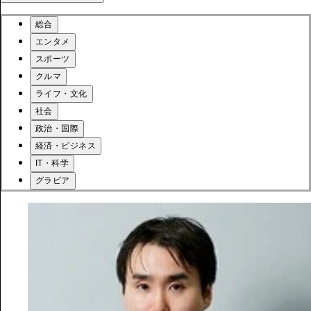
総合
エンタメ
スポーツ
クルマ
ライフ・文化
社会
政治・国際
経済・ビジネス
IT・科学
グラビア