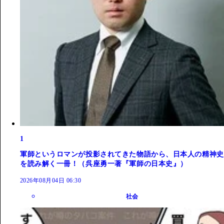
1
軍師というロマンが投影されてきた物語から、日本人の精神史
を読み解く一冊！（呉座勇一著『軍師の日本史』）
2026年08月04日 06:30
社会