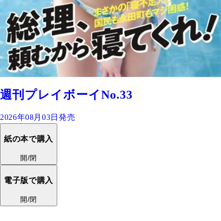
週刊プレイボーイNo.33
2026年08月03日発売
紙の本で購入
開/閉
電子版で購入
開/閉