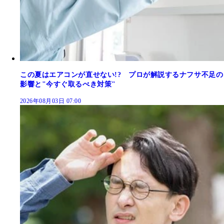
この夏はエアコンが直せない!? プロが解説するナフサ不足の
影響と"今すぐ取るべき対策"
2026年08月03日 07:00