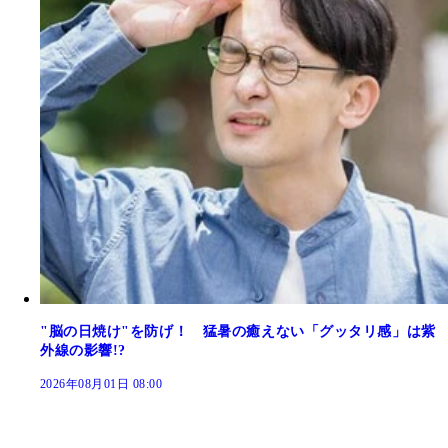
"脳の日焼け"を防げ！ 猛暑の癒えない「グッタリ感」は紫
外線の影響!?
2026年08月01日 08:00