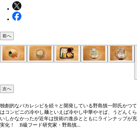
前へ
飯田商店監修 冷し担々麺 セブン-イレブン：645円
スパイスカレーのような風味さえ感じる肉味噌と、
立川マシマシ監修 すごい冷やし中華 ローソン：69
ワシワシ麺と甘酸っぱいタレが特徴の立川マシマシ
冷しブタまぜ麺 セブン-イレブン：680円
二郎インスパイア系の冷やしまぜそば。極太ワシワ
冷し担々まぜそば ミニストップ：537円
実は伏兵的に激ウマ冷やし麺を発売しまくっている
ごま汁うどん セブン-イレブン：473円
後味爽やかな香味野菜がモリモリで、濃厚なごまダ
リンガーハット監修 豚しゃぶの冷しちゃんぽん ミ
さっぽろ純連監修 冷し味噌担担麺（まぜそば） フ
食感をプラスするアレンジが大正義！ 食感がゆで
サッパリブタまぜ麺 冷しブタまぜ麺（セブン-イ
岩下の新生姜を漬け汁ごと投入！
カレーの王子さま担々麺 飯田商店監修 冷し担々
コーンスープぶっかけ純連 さっぽろ純連監修 冷
冷し中華 ローソン：599円 正統派冷やし麺の最高
頑者監修 冷し魚介豚骨まぜそば ファミリーマート：
冷しぶっかけきしめん ミニストップ：356円 麺は
冷し煮干し醤油ラーメン セブン-イレブン：583円
冷しぶっかけわかめそば セブン-イレブン：399円
盛岡風冷麺 ローソン：646円 こんにゃくのような
冷し生姜醤油ラーメン ローソン：599円 主張強め
冷しぶっかけそば（ラー油） ミニストップ：429円
6種具材の冷しぶっかけ手延素麺 ファミリーマート：
ミニネバネバそば ローソン：451円 わかめ、オク
武蔵野風 冷しぶっかけ豚肉うどん ファミリーマー
牛スープの旨み 盛岡風冷麺 ファミリーマート：5
濃厚だし割りとろろの冷しぶっかけそば セブン-イ
冷し豚しゃぶと夏野菜のうどん＆いなり ローソン：7
実は名作ぞろいの地域限定商品！
地域限定商品が多いのもコンビニ冷やし麺の特徴。
ーミーなスープの計算し尽くされたハーモニーはコ
ごい冷やし中華」を高解像度で再現。麺は特に圧巻
は硬さもあって雰囲気バッチリ。タレはブタとにん
ミニストップ。肉はいわゆる大豆ミートだが量が圧
のバランスが絶品。もっちり食感を強調した麺もう
ップ：537円 塩豚骨系のスープはあっさりテイス
ーマート：598円 味噌と担々麺の中間のような味
麺には劣るコンビニ麺だが、食感が際立つ食材を足
ン）などの二郎系には抜群の相性を発揮する岩下の
（セブン-イレブン）の圧倒的なスパイス感を生か
噌担担麺（ファミリーマート）には冷製コーンスー
醤油＋酸味の王道スタイルで具材も多め。ストレー
円 つけ麺で定番の魚介豚骨スープで冷やしまぜそ
しが素晴らしく、コシも完璧。さっぱりとしただし
プはさらっとしているのに煮干し感強めで深みのあ
覆い隠す大量のわかめがインパクト絶大！ つゆは
議な食感だが冷麺らしさは十分。スープもウマみた
姜醤油スープが麺にどっぷり絡む。酸味はなくとも
は大量300g！ 具材少なめで単調さこそあるが、
円 「揖保乃糸」の繊細な食感が心地よい。量は少
めかぶ、なめこ入り。とろろも欲しい気もするが、
598円 関東一部限定販売。武蔵野うどん風の極太
商品名のとおり牛スープのウマみが際立つ冷麺。具
ン：518円 濃厚だし割りとろろが実にいい味。麺
円 いなりずしなどとセットにした「うどん弁当」
てハイレベルなので、事前にホームページをチェッ
ニレベルを超越！ つるみを際立たせた平打ち麺の
オリティで、歯応えもバッチリ。タルタルオニオン
のウマみで厚みがあり、アブラ要素をマヨで補完す
に多く、麺にバッチリ絡む。ピーシェン豆板醤の本
い。販売地域が関東の一部と静岡県限定なのが惜し
らウマみたっぷり。レタス多めでラーメンサラダに
味噌とごまのコク深さの後にピリ辛感や花椒の香り
とで印象が大きく変わる。麺を焼いて焦げ目をつけ
姜。あえてスライスせず、漬け汁ごと入れると爽快
レーに寄せるのもまた絶品。レトルトのカレーの王
かけると驚きの濃厚さに！ 味に深みが生まれ、麺
は喉越しが抜群に良く、総じて完成度が高い！
に。とろっと濃厚でまろやかなのにさっぱりいける
ぎ＋ショウガでいただく王道のウマさ。これで356
味。麺は全粒粉入り。細かい具材のシャキシャキ食
ベースのシンプルな味。そば本来の風味を堪能でき
り。シャキッとした食感の具材が清涼感を加速させ
ウガの後味でサッパリ。メンマとチャーシューは存
チに辛いラー油が全体をうまくまとめている。ちょ
だが具材は豊富で見た目華やか。ごちゃまぜにする
どおりのネバネバ感を堪能できる。そばも十分ウマ
あふれる郷土愛。つゆ自体はあっさりめだが、豚肉
さんで、なおかつスパイシーな肉が多めなのがうれ
かめだが、とろろのヌルッとした食感で一体感が生
社から販売されている。こちらは肉の多さで一歩リ
し、旅行や出張時に探すべし！
次へ
も最高
リコリ食感もアクセント
イデアも見事！
な辛さも最高だ！
る！
たのは名采配。罪悪感薄めなウマさ！
走。肉そぼろが麺によく絡むのもうれしい
冷やすのもアリ！
爆上がり！ 麺と新生姜を交互に食べよう
まなら加熱の必要がないので冷製アレンジに最適！
っぷりと絡む驚きの一体感が出るぞ！
が多いので特製つけ麺気分！
安！
絶妙なアクセント
品だ
あり！
しがハマる！
口ごとに印象が変わりウマい！
わせると相当いい雰囲気に！
い。麺は弾力しっかり
れ、一気にズルッといける
ド。夏野菜は見た目も鮮やか
独創的なバカレシピを続々と開発している野島慎一郎氏かつて
はコンビニの冷やし麺といえば冷やし中華やそば、うどんくら
いしかなかったが近年は技術の進歩とともにラインナップが充
実化！ B級フード研究家・野島慎...