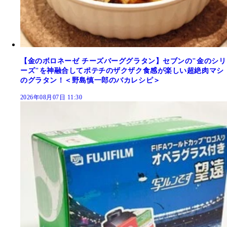
【金のボロネーゼ チーズバーググラタン】セブンの"金のシリ
ーズ"を神融合してポテチのザクザク食感が楽しい超絶肉マシ
のグラタン！＜野島慎一郎のバカレシピ＞
2026年08月07日 11:30