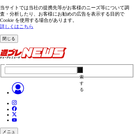
当サイトでは当社の提携先等がお客様のニーズ等について調
査・分析したり、お客様にお勧めの広告を表⽰する⽬的で
Cookie を使⽤する場合があります。
詳しくはこちら
閉じる
検
索
す
る
メニュ