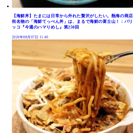
【海鮮丼】たまには日常から外れた贅沢がしたい。熱海の商店
街名物の「海鮮てっぺん丼」は、まるで海鮮の富士山！：パリ
ッコ『今週のハマりめし』第250回
2026年08月07日 11:40