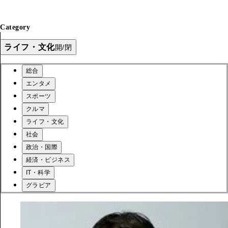
Category
ライフ・文化
開/閉
総合
エンタメ
スポーツ
クルマ
ライフ・文化
社会
政治・国際
経済・ビジネス
IT・科学
グラビア