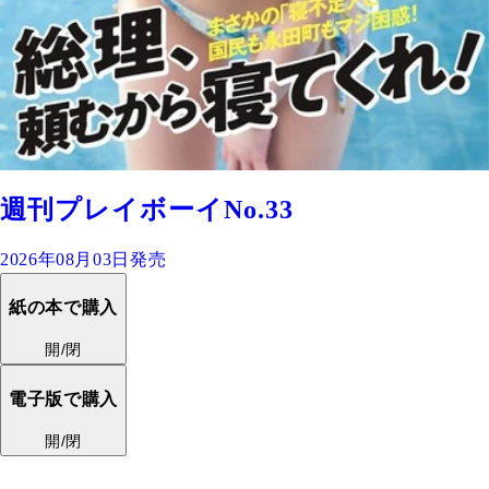
週刊プレイボーイNo.33
2026年08月03日発売
紙の本で購入
開/閉
電子版で購入
開/閉