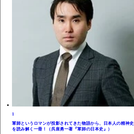
1
軍師というロマンが投影されてきた物語から、日本人の精神史
を読み解く一冊！（呉座勇一著『軍師の日本史』）