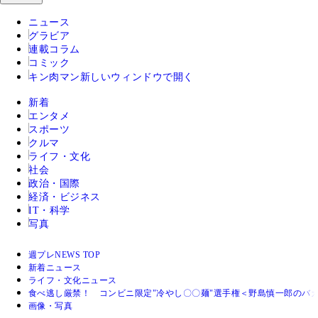
ニュース
グラビア
連載コラム
コミック
キン肉マン
新しいウィンドウで開く
新着
エンタメ
スポーツ
クルマ
ライフ・文化
社会
政治・国際
経済・ビジネス
IT・科学
写真
週プレNEWS TOP
新着ニュース
ライフ・文化ニュース
食べ逃し厳禁！ コンビニ限定"冷やし〇〇麺"選手権＜野島慎一郎のバ
画像・写真