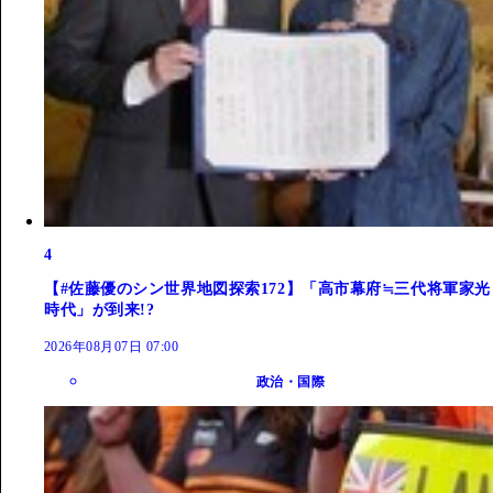
4
【#佐藤優のシン世界地図探索172】「高市幕府≒三代将軍家光
時代」が到来!?
2026年08月07日 07:00
政治・国際