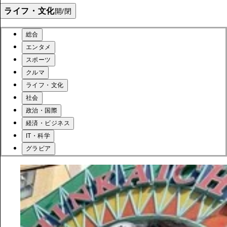
ライフ・文化
開/閉
総合
エンタメ
スポーツ
クルマ
ライフ・文化
社会
政治・国際
経済・ビジネス
IT・科学
グラビア