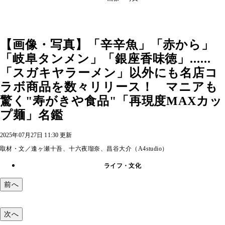
【画像・写真】「辛辛魚」「赤から」
「岐阜タンメン」「銀座香味徳」......
「スガキヤラーメン」以外にも名店コ
ラボ商品を数々リリース！ マニアも
驚く"寿がきや食品"「再現度MAXカッ
プ麺」名鑑
2025年07月27日 11:30 更新
取材・文／逢ヶ瀬十吾、十六夜瑠奈、昌谷大介（A4studio）
ライフ・文化
前へ
次へ