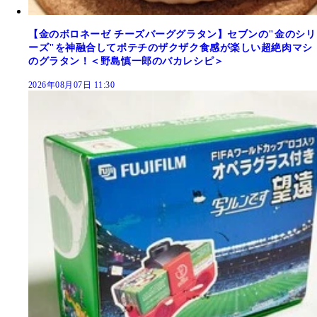
【金のボロネーゼ チーズバーググラタン】セブンの"金のシリ
ーズ"を神融合してポテチのザクザク食感が楽しい超絶肉マシ
のグラタン！＜野島慎一郎のバカレシピ＞
2026年08月07日 11:30