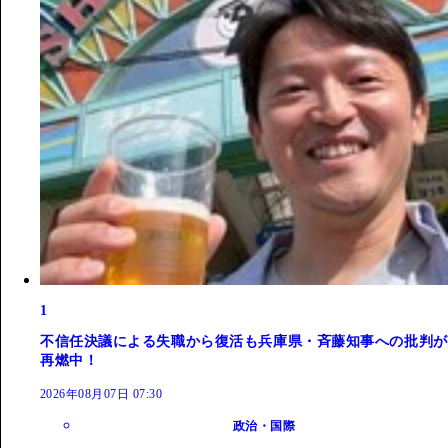
1
不信任決議による失職から復活も兵庫県・斉藤知事への批判が
再燃中！
2026年08月07日 07:30
政治・国際