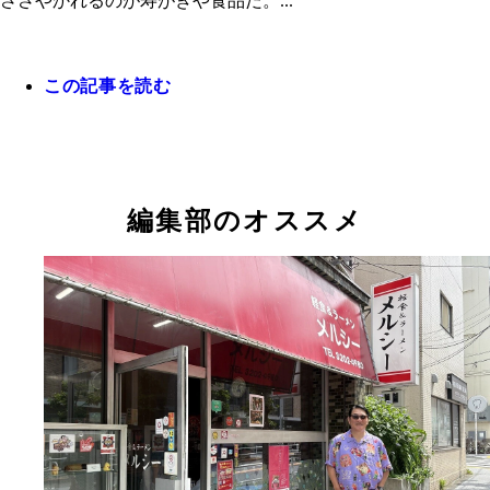
ささやかれるのが寿がきや食品だ。...
この記事を読む
岐阜タンメン監修 塩タンメン鍋つゆ（497円）
スガキヤをこよなく愛する元SKE48メンバーの高
さん。自宅には常にスガキヤのカップ麺と袋麺を常
また、愛知に帰るたびに岐阜タンメンのカップ麺を
編集部のオススメ
込み、友人に配っているという、筋金入りの寿がき
品フリークでもある