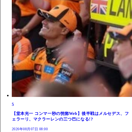
5
【堂本光一 コンマ一秒の恍惚Web】後半戦はメルセデス、フ
ェラーリ、マクラーレンの三つ巴になる!?
2026年08月07日 08:00