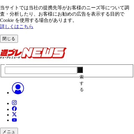
当サイトでは当社の提携先等がお客様のニーズ等について調
査・分析したり、お客様にお勧めの広告を表⽰する⽬的で
Cookie を使⽤する場合があります。
詳しくはこちら
閉じる
検
索
す
る
メニュ