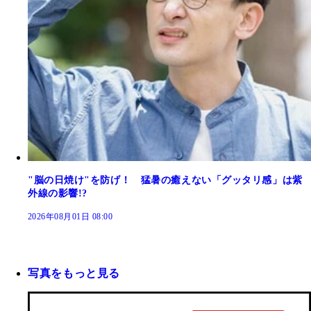
"脳の日焼け"を防げ！ 猛暑の癒えない「グッタリ感」は紫
外線の影響!?
2026年08月01日 08:00
写真をもっと見る