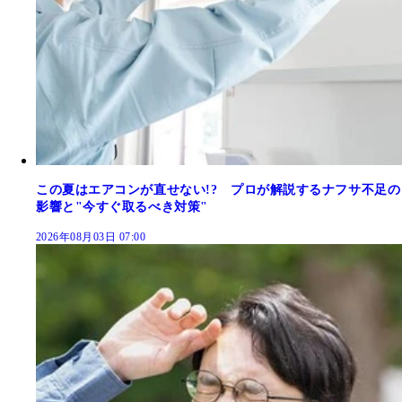
この夏はエアコンが直せない!? プロが解説するナフサ不足の
影響と"今すぐ取るべき対策"
2026年08月03日 07:00