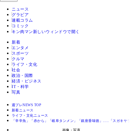
ニュース
グラビア
連載コラム
コミック
キン肉マン
新しいウィンドウで開く
新着
エンタメ
スポーツ
クルマ
ライフ・文化
社会
政治・国際
経済・ビジネス
IT・科学
写真
週プレNEWS TOP
新着ニュース
ライフ・文化ニュース
「辛辛魚」「赤から」「岐阜タンメン」「銀座香味徳」......「スガキ
画像・写真