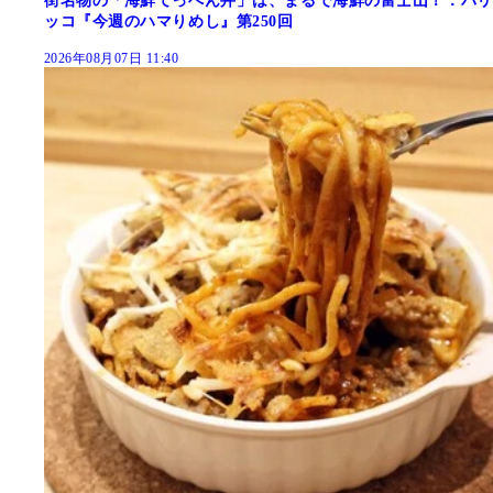
街名物の「海鮮てっぺん丼」は、まるで海鮮の富士山！：パリ
ッコ『今週のハマりめし』第250回
2026年08月07日 11:40