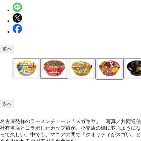
前へ
名古屋発祥のラーメンチェーン「スガキヤ」 写真
同通信社
「岐阜タンメン」のニンニクと豚ガラが利いたスー
麺処井の庄監修 辛辛魚らーめん（341円） 東京・
全国麺めぐり さかえや本店監修 元祖満州にらラー
東海地区を中心に出店するラーメンチェーン「スガ
カップ岐阜タンメン （296円） 岐阜県、愛知県を
全国麺めぐり 富山ブラックラーメン（296円） 真
銀座香味徳監修 鳥取ゴールド牛骨ラーメン（296
赤から監修 カップ赤からラーメン（296円） 名古
次へ
カップSUGAKIYAラーメン（296円）
を、鍋つゆに昇華。白菜やキャベツがとにかく進む
井の人気店「麺処井の庄」が監修。後入れの特製辛
（322円） 岩手県花巻市にある「さかえや本店」
ヤ」の和風とんこつラーメンを完全再現！ 写真は
に店舗を展開している「岐阜タンメン」監修の大人
な醤油ラーメンスープの見た目が印象的。2009年
鳥取の名店「香味徳」の東京・銀座店で提供されて
祥の全国チェーン「赤から」の鍋スープの味をカッ
～4人前で、薄めずストレートで使える。写真は調
のインパクトは抜群。「お店の味とはかなり距離が
下、花巻のソウルフードを再現。鶏・豚ガラに濃口
ガキヤ」のラーメンではなく、カップ麺をスガキヤ
品！ スープのニンニクが強烈で、一度食べたら病
以来、長く愛され続けている。こしょうのスパイシ
「香味徳ラーメン」の味わいを再現。牛骨だしなら
化！ 味噌をベースに、牛脂や野菜の甘みが際立つ
り、寿がきや食品のアレンジ力が光る」（taka：a
を合わせたスープがクセになる（現在は販売終了）
んぶりに盛り付けたもの
名古屋発祥のラーメンチェーン「スガキヤ」 写真／共同通信
きになる
が強烈で、ご飯との相性も抜群だ
の甘さとコクのある金色スープが特徴
スープが特徴
社有名店とコラボしたカップ麺が、小売店の棚に並ぶようにな
って久しい。中でも、マニアの間で「クオリティがスゴい」と