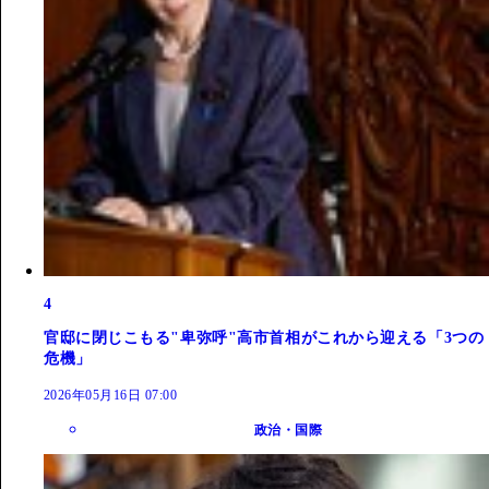
4
官邸に閉じこもる"卑弥呼"高市首相がこれから迎える「3つの
危機」
2026年05月16日 07:00
政治・国際