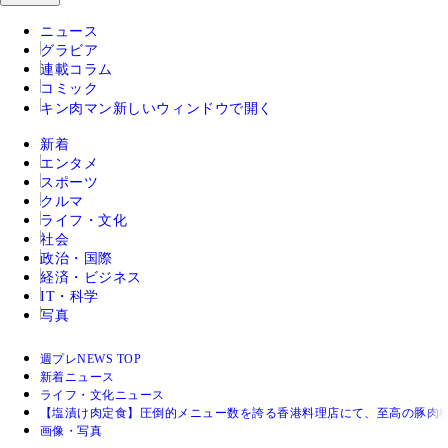
ニュース
グラビア
連載コラム
コミック
キン肉マン
新しいウィンドウで開く
新着
エンタメ
スポーツ
クルマ
ライフ・文化
社会
政治・国際
経済・ビジネス
IT・科学
写真
週プレNEWS TOP
新着ニュース
ライフ・文化ニュース
【塩漬け肉定食】圧倒的メニュー数を誇る香港料理店にて、至高の豚肉料
画像・写真