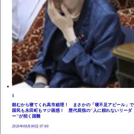
1
頼むから寝てくれ高市総理！ まさかの「寝不足アピール」で
国民も永田町もマジ困惑！ 歴代屈指の"人に頼れないリーダ
ー"が招く国難
2026年08月09日 07:00