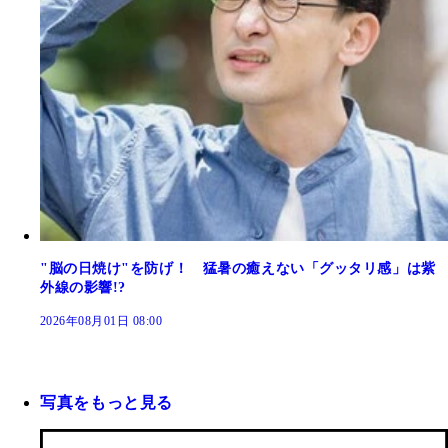
"脳の日焼け"を防げ！ 猛暑の癒えない「グッタリ感」は紫
外線の影響!?
2026年08月01日 08:00
写真をもっと見る