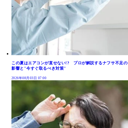
この夏はエアコンが直せない!? プロが解説するナフサ不足の
影響と"今すぐ取るべき対策"
2026年08月03日 07:00