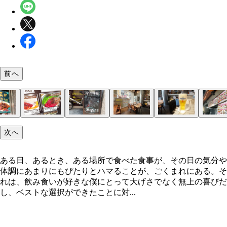
前へ
「WONGPAI 池袋店」
あれもこれもうまそう
「塩漬け肉定食」
ありがたや
明るい店内
「プレミアム・モルツ 香るエール」
宴会もしに来たい
これでしたか！
「厚揚げの醤油煮込み」
「厚揚げの醤油煮込み」（実物）
「香港風腸詰めとハムかけご飯」
あ、おれ、絶対これ好き
豚肉界のジュエリー
もちろんビールをおかわり
次へ
ある日、あるとき、ある場所で食べた食事が、その日の気分や
体調にあまりにもぴたりとハマることが、ごくまれにある。そ
れは、飲み食いが好きな僕にとって大げさでなく無上の喜びだ
し、ベストな選択ができたことに対...