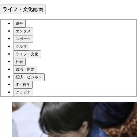
ライフ・文化
開/閉
総合
エンタメ
スポーツ
クルマ
ライフ・文化
社会
政治・国際
経済・ビジネス
IT・科学
グラビア