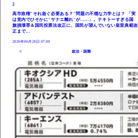
2
高市政権"それ急ぐ必要ある？"問題の不穏な力学とは？ 「実
は党内でひそかに"サナエ離れ"が......」。テキトーすぎる国
旗損壊罪＆国民投票法改正に、国民が望んでいない皇室典範改
正まで...
2026年06月28日 07:00
政治・国際