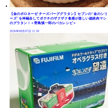
【金のボロネーゼ チーズバーググラタン】セブンの"金のシリ
ーズ"を神融合してポテチのザクザク食感が楽しい超絶肉マシ
のグラタン！＜野島慎一郎のバカレシピ＞
2026年08月07日 11:30