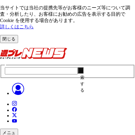
当サイトでは当社の提携先等がお客様のニーズ等について調
査・分析したり、お客様にお勧めの広告を表⽰する⽬的で
Cookie を使⽤する場合があります。
詳しくはこちら
閉じる
検
索
す
る
メニュ