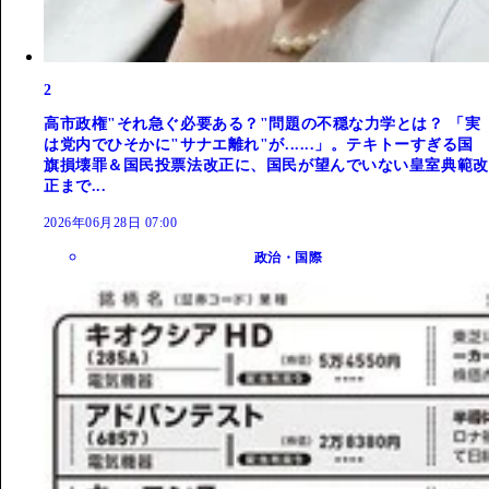
2
高市政権"それ急ぐ必要ある？"問題の不穏な力学とは？ 「実
は党内でひそかに"サナエ離れ"が......」。テキトーすぎる国
旗損壊罪＆国民投票法改正に、国民が望んでいない皇室典範改
正まで...
2026年06月28日 07:00
政治・国際