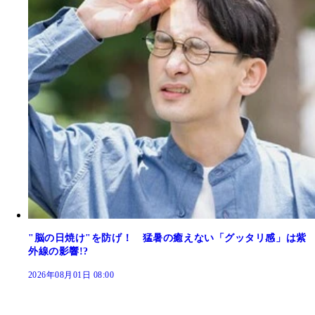
"脳の日焼け"を防げ！ 猛暑の癒えない「グッタリ感」は紫
外線の影響!?
2026年08月01日 08:00