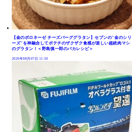
【金のボロネーゼ チーズバーググラタン】セブンの"金のシリ
ーズ"を神融合してポテチのザクザク食感が楽しい超絶肉マシ
のグラタン！＜野島慎一郎のバカレシピ＞
2026年08月07日 11:30