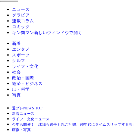
ニュース
グラビア
連載コラム
コミック
キン肉マン
新しいウィンドウで開く
新着
エンタメ
スポーツ
クルマ
ライフ・文化
社会
政治・国際
経済・ビジネス
IT・科学
写真
週プレNEWS TOP
新着ニュース
ライフ・文化ニュース
今年も開催！ 球場も選手も丸ごと80、90年代にタイムスリップする
画像・写真