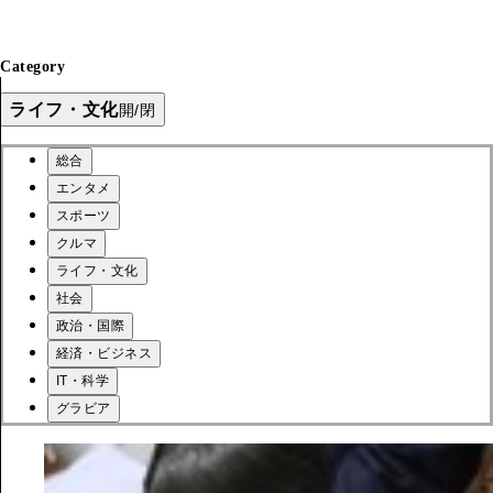
Category
ライフ・文化
開/閉
総合
エンタメ
スポーツ
クルマ
ライフ・文化
社会
政治・国際
経済・ビジネス
IT・科学
グラビア