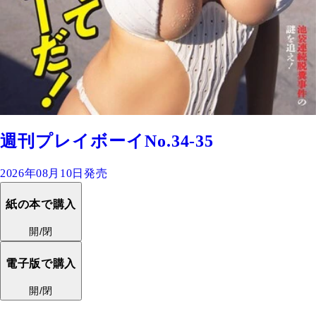
週刊プレイボーイNo.34-35
2026年08月10日発売
紙の本で購入
開/閉
電子版で購入
開/閉