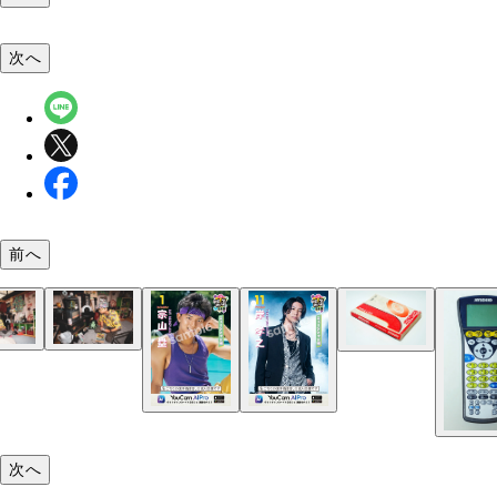
次へ
前へ
サブスクじゃない！ 音楽はレンタルする時代 CD
タル店に陳列されていたCD。樹脂製のケースの中
CDを取り出して借りる仕組み。店員さんの手書きP
懐かしい
昨年、山下メロさんが監修した90’s初期の男子部屋
今年は平成のカラオケ関連グッズも登場！ 分厚い
団が当時存在したらという設定で、架空のロゴやマ
本から目当ての曲を探し出し、6桁ほどの数字を確
（右）森井誠之社長「球団のおじさんたちの発案し
今年は9月12～15日に開催される本シリーズ。昭和
ボンタンをはじめとするカスタム学生服からレンタ
昭和平成男子の憧れ！ ヤンキーアイテム ミラー
ットの応援グッズも！
度リモコンに入力し確認した上で機械に向けて転送
画が若いファンやスタッフにも歓迎されました」
に変身した選手の写真や、山下メロさんが監修する
やカラオケ文化などなど。昭和平成の思い出トーク
ムまでついたエチケットブラシに、立てられるミラ
ンを押す
（左）山下メロ「観客のお父さんが目をキラキラさ
しアイテム満載の女子部屋も登場！
まらないおふたり
どちらも龍のイラスト。改造学生服のショップで購
次へ
子供に平成知識マウントして いましたよね（笑）
きた