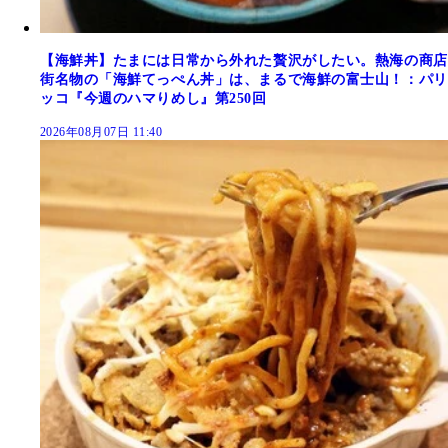
【海鮮丼】たまには日常から外れた贅沢がしたい。熱海の商店
街名物の「海鮮てっぺん丼」は、まるで海鮮の富士山！：パリ
ッコ『今週のハマりめし』第250回
2026年08月07日 11:40