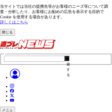
当サイトでは当社の提携先等がお客様のニーズ等について調
査・分析したり、お客様にお勧めの広告を表⽰する⽬的で
Cookie を使⽤する場合があります。
詳しくはこちら
閉じる
検
索
す
る
メニュ