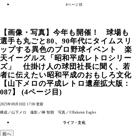
4ページ目
【画像・写真】今年も開催！ 球場も
選手も丸ごと80、90年代にタイムスリ
ップする異色のプロ野球イベント 楽
天イーグルス「昭和平成レトロシリー
ズ」 仕掛け人の球団社長に聞く、若
者に伝えたい昭和平成のおもしろ文化
【山下メロの平成レトロ遺産拡大版：
087】 (4ページ目)
2025年09月10日 17:00 更新
構成／山下メロ 撮影／榊 智朗 写真／©Rakuten Eagles
ライフ・文化
前へ