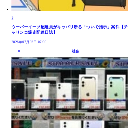
2
ウーバーイーツ配達員がキッパリ断る「ついで指示」案件【チ
ャリンコ爆走配達日誌】
2026年07月02日 07:00
社会