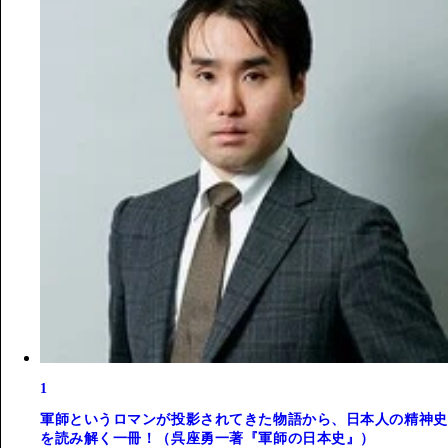
1
軍師というロマンが投影されてきた物語から、日本人の精神史
を読み解く一冊！（呉座勇一著『軍師の日本史』）