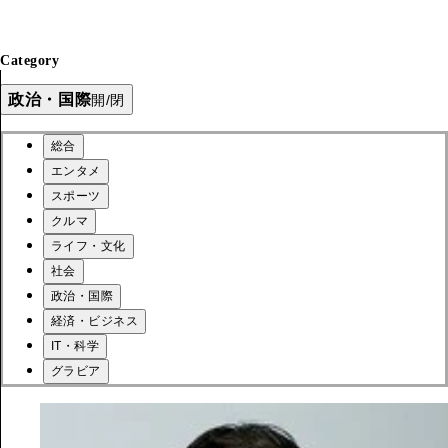
Category
政治・国際
開/閉
総合
エンタメ
スポーツ
クルマ
ライフ・文化
社会
政治・国際
経済・ビジネス
IT・科学
グラビア