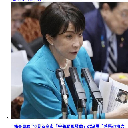
"秘書目線"で見る高市「中傷動画騒動」の深層「善悪の概念