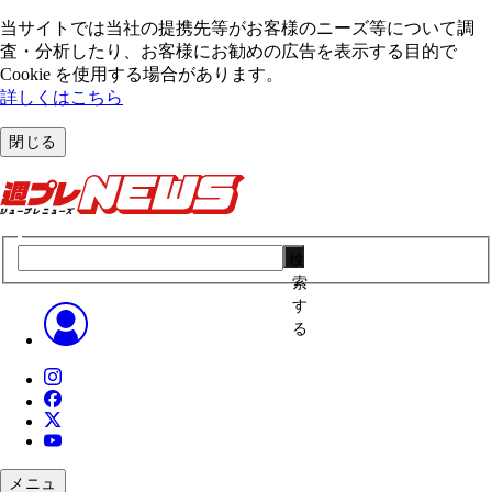
当サイトでは当社の提携先等がお客様のニーズ等について調
査・分析したり、お客様にお勧めの広告を表⽰する⽬的で
Cookie を使⽤する場合があります。
詳しくはこちら
閉じる
検
索
す
る
メニュ