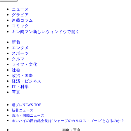
ニュース
グラビア
連載コラム
コミック
キン肉マン
新しいウィンドウで開く
新着
エンタメ
スポーツ
クルマ
ライフ・文化
社会
政治・国際
経済・ビジネス
IT・科学
写真
週プレNEWS TOP
新着ニュース
政治・国際ニュース
ホンハイの郭台銘会長は“シャープのカルロス・ゴーン”となるのか？
画像・写真