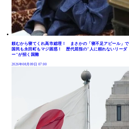
頼むから寝てくれ高市総理！ まさかの「寝不足アピール」で
国民も永田町もマジ困惑！ 歴代屈指の"人に頼れないリーダ
ー"が招く国難
2026年08月09日 07:00