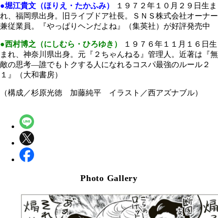
●堀江貴文（ほりえ・たかふみ）
１９７２年１０月２９日生ま
れ、福岡県出身。旧ライブドア社長。ＳＮＳ株式会社オーナー
兼従業員。『やっぱりヘンだよね』（集英社）が好評発売中
●西村博之（にしむら・ひろゆき）
１９７６年１１月１６日生
まれ、神奈川県出身。元『２ちゃんねる』管理人。近著は『無
敵の思考―誰でもトクする人になれるコスパ最強のルール２
１』（大和書房）
（構成／杉原光徳 加藤純平 イラスト／西アズナブル）
Photo Gallery