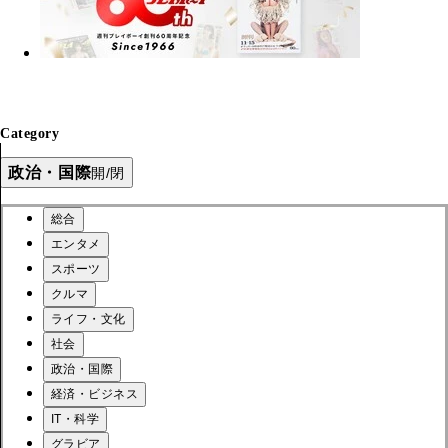
Category
政治・国際
開/閉
総合
エンタメ
スポーツ
クルマ
ライフ・文化
社会
政治・国際
経済・ビジネス
IT・科学
グラビア