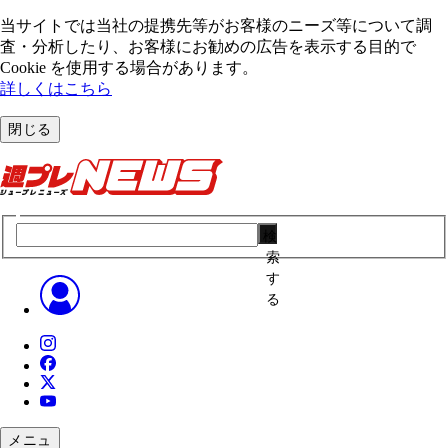
当サイトでは当社の提携先等がお客様のニーズ等について調
査・分析したり、お客様にお勧めの広告を表⽰する⽬的で
Cookie を使⽤する場合があります。
詳しくはこちら
閉じる
検
索
す
る
メニュ