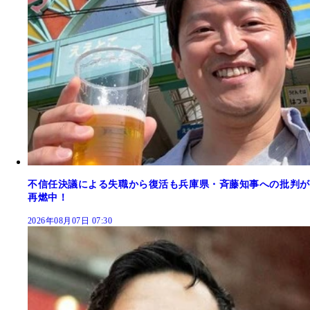
不信任決議による失職から復活も兵庫県・斉藤知事への批判が
再燃中！
2026年08月07日 07:30