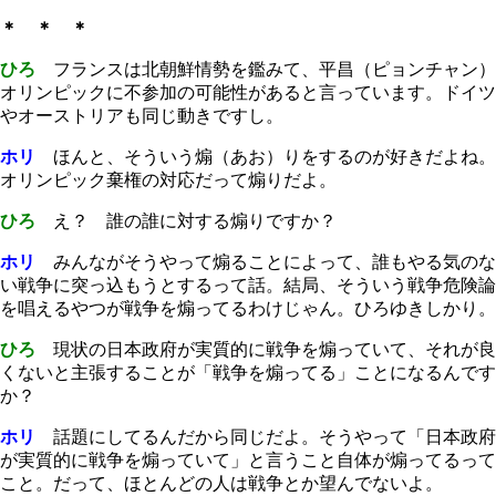
＊ ＊ ＊
ひろ
フランスは北朝鮮情勢を鑑みて、平昌（ピョンチャン）
オリンピックに不参加の可能性があると言っています。ドイツ
やオーストリアも同じ動きですし。
ホリ
ほんと、そういう煽（あお）りをするのが好きだよね。
オリンピック棄権の対応だって煽りだよ。
ひろ
え？ 誰の誰に対する煽りですか？
ホリ
みんながそうやって煽ることによって、誰もやる気のな
い戦争に突っ込もうとするって話。結局、そういう戦争危険論
を唱えるやつが戦争を煽ってるわけじゃん。ひろゆきしかり。
ひろ
現状の日本政府が実質的に戦争を煽っていて、それが良
くないと主張することが「戦争を煽ってる」ことになるんです
か？
ホリ
話題にしてるんだから同じだよ。そうやって「日本政府
が実質的に戦争を煽っていて」と言うこと自体が煽ってるって
こと。だって、ほとんどの人は戦争とか望んでないよ。