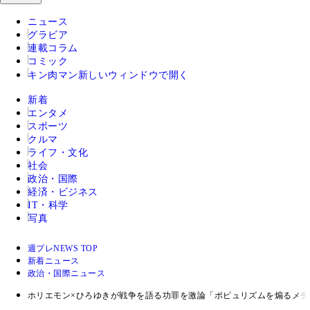
ニュース
グラビア
連載コラム
コミック
キン肉マン
新しいウィンドウで開く
新着
エンタメ
スポーツ
クルマ
ライフ・文化
社会
政治・国際
経済・ビジネス
IT・科学
写真
週プレNEWS TOP
新着ニュース
政治・国際ニュース
ホリエモン×ひろゆきが戦争を語る功罪を激論「ポピュリズムを煽るメ