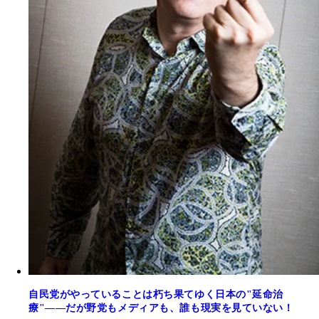
自民党がやっていることは朽ち果てゆく日本の"延命治
療"――だが野党もメディアも、誰も現実を見ていない！