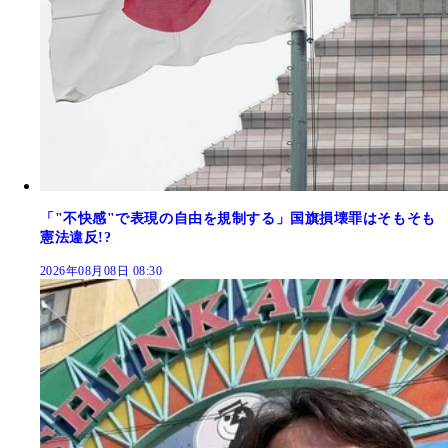
「"不快感"で表現の自由を規制する」国旗損壊罪はそもそも
憲法違反!?
2026年08月08日 08:30