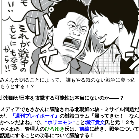
みんなが煽ることによって、 誰もやる気のない戦争に突っ込
もうとする！？
北朝鮮が日本を攻撃する可能性は本当にないのか――？
メディアでもさかんに議論される北朝鮮の核・ミサイル問題だ
が、
『週刊プレイボーイ』
の対談コラム「帰ってきた！ なん
かヘンだよね」で、
"ホリエモン"
こと
堀江貴文
氏と元「２ち
ゃんねる」管理人の
ひろゆき
氏は、
前編
に続き、
戦争について
話題にすることの功罪について議論する！