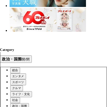
Category
政治・国際
開/閉
総合
エンタメ
スポーツ
クルマ
ライフ・文化
社会
政治・国際