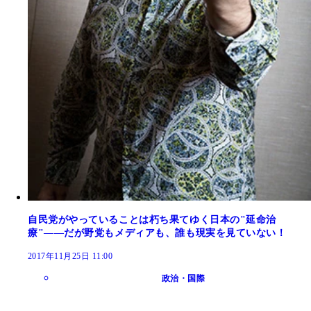
自民党がやっていることは朽ち果てゆく日本の"延命治
療"――だが野党もメディアも、誰も現実を見ていない！
2017年11月25日 11:00
政治・国際