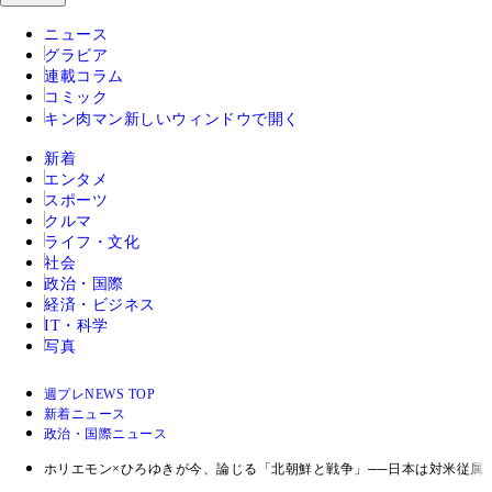
ニュース
グラビア
連載コラム
コミック
キン肉マン
新しいウィンドウで開く
新着
エンタメ
スポーツ
クルマ
ライフ・文化
社会
政治・国際
経済・ビジネス
IT・科学
写真
週プレNEWS TOP
新着ニュース
政治・国際ニュース
ホリエモン×ひろゆきが今、論じる「北朝鮮と戦争」──日本は対米従属