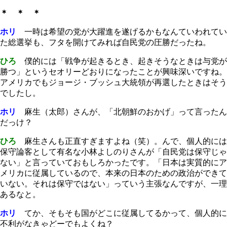
＊ ＊ ＊
ホリ
一時は希望の党が大躍進を遂げるかもなんていわれてい
た総選挙も、フタを開けてみれば自民党の圧勝だったね。
ひろ
僕的には「戦争が起きるとき、起きそうなときは与党が
勝つ」というセオリーどおりになったことが興味深いですね。
アメリカでもジョージ・ブッシュ大統領が再選したときはそう
でしたし。
ホリ
麻生（太郎）さんが、「北朝鮮のおかげ」って言ったん
だっけ？
ひろ
麻生さんも正直すぎますよね（笑）。んで、個人的には
保守論客として有名な小林よしのりさんが「自民党は保守じゃ
ない」と言っていておもしろかったです。「日本は実質的にア
メリカに従属しているので、本来の日本のための政治ができて
いない。それは保守ではない」っていう主張なんですが、一理
あるなと。
ホリ
てか、そもそも国がどこに従属してるかって、個人的に
不利がなきゃどーでもよくね？