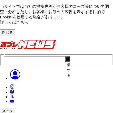
当サイトでは当社の提携先等がお客様のニーズ等について調
査・分析したり、お客様にお勧めの広告を表⽰する⽬的で
Cookie を使⽤する場合があります。
詳しくはこちら
閉じる
検
索
す
る
メニュ