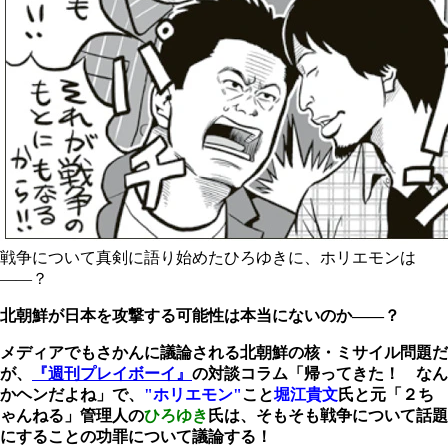
戦争について真剣に語り始めたひろゆきに、ホリエモンは
――？
北朝鮮が日本を攻撃する可能性は本当にないのか――？
メディアでもさかんに議論される北朝鮮の核・ミサイル問題だ
が、
『週刊プレイボーイ』
の対談コラム「帰ってきた！ なん
かヘンだよね」で、
"ホリエモン"
こと
堀江貴文
氏と元「２ち
ゃんねる」管理人の
ひろゆき
氏は、そもそも戦争について話題
にすることの功罪について議論する！