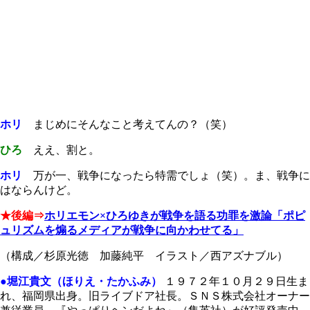
ホリ
まじめにそんなこと考えてんの？（笑）
ひろ
ええ、割と。
ホリ
万が一、戦争になったら特需でしょ（笑）。ま、戦争に
はならんけど。
★後編⇒
ホリエモン×ひろゆきが戦争を語る功罪を激論「ポピ
ュリズムを煽るメディアが戦争に向かわせてる」
（構成／杉原光徳 加藤純平 イラスト／西アズナブル）
●堀江貴文（ほりえ・たかふみ）
１９７２年１０月２９日生ま
れ、福岡県出身。旧ライブドア社長。ＳＮＳ株式会社オーナー