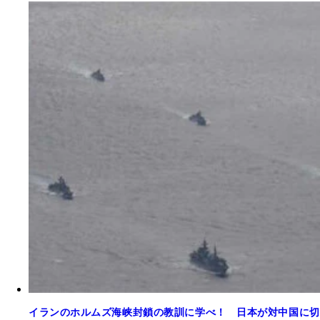
イランのホルムズ海峡封鎖の教訓に学べ！ 日本が対中国に切