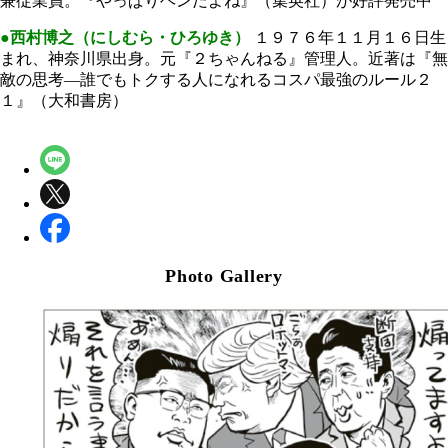
兼従業員。『やっぱりヘンだよね』（集英社）が好評発売中
●西村博之（にしむら・ひろゆき）
１９７６年１１月１６日生
まれ、神奈川県出身。元『２ちゃんねる』管理人。近著は『無
敵の思考―誰でもトクする人になれるコスパ最強のルール２
１』（大和書房）
Photo Gallery