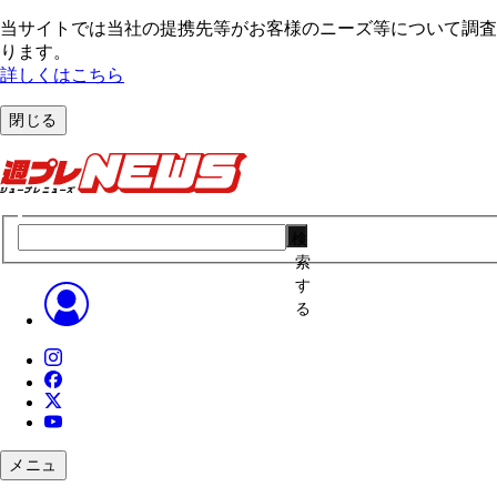
当サイトでは当社の提携先等がお客様のニーズ等について調査・
ります。
詳しくはこちら
閉じる
検
索
す
る
メニュ