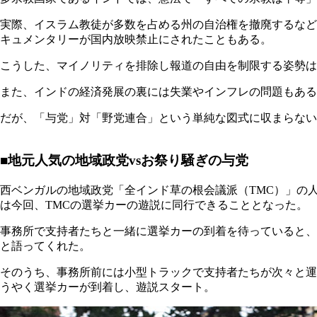
実際、イスラム教徒が多数を占める州の自治権を撤廃するなど
キュメンタリーが国内放映禁止にされたこともある。
こうした、マイノリティを排除し報道の自由を制限する姿勢は
また、インドの経済発展の裏には失業やインフレの問題もある
だが、「与党」対「野党連合」という単純な図式に収まらない
■地元人気の地域政党vsお祭り騒ぎの与党
西ベンガルの地域政党「全インド草の根会議派（TMC）」の人
は今回、TMCの選挙カーの遊説に同行できることとなった。
事務所で支持者たちと一緒に選挙カーの到着を待っていると、
と語ってくれた。
そのうち、事務所前には小型トラックで支持者たちが次々と運
うやく選挙カーが到着し、遊説スタート。