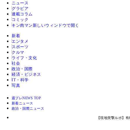
ニュース
グラビア
連載コラム
コミック
キン肉マン
新しいウィンドウで開く
新着
エンタメ
スポーツ
クルマ
ライフ・文化
社会
政治・国際
経済・ビジネス
IT・科学
写真
週プレNEWS TOP
新着ニュース
政治・国際ニュース
【現地突撃ルポ】有