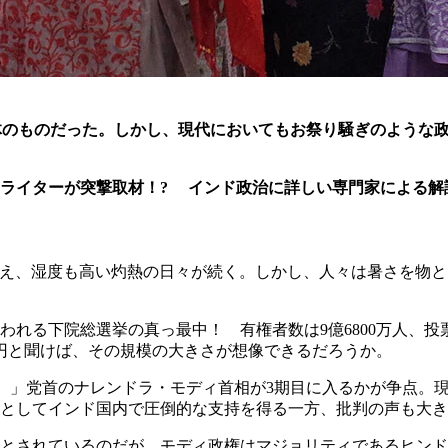
体のものだった。しかし、現代においてもお祭り騒ぎのような
のライターが突撃取材！?
インド政治に詳しい専門家による解
に超え、湿度も高い灼熱の日々が続く。しかし、人々は暑さを物
れる下院総選挙の真っ最中！ 有権者数は9億6800万人、投票
兆円と聞けば、その規模の大きさが想像できるだろうか。
JP）」党首のナレンドラ・モディ首相が3期目に入るかが争点。
としてインド国内で圧倒的な支持を得る一方、批判の声も大き
」とされているのだが、モディ政権はマジョリティであるヒン