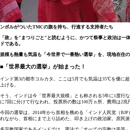
ンボルがついたTMCの旗を持ち、行進する支持者たち
「政」を"まつりごと"と読むように、かつて祭事と政治は一
ドである。
規模も熱量も気温も「今世界で一番熱い選挙」を、現地在住
■「世界最大の選挙」が始まった！
インド第3の都市コルカタ。ここは5月でも気温は35℃を優
上げる。
そう、インドは今「世界最大規模」とも称される5年に1度行なわ
に7回に分けて行なわれ、投票所の数は100万ヵ所、費用は2
今回の選挙は、2014年から首相を務める「インド人民党（B
れながら、首相にまで上り詰めた、叩き上げの政治家。庶民派
多宗教国家であるインドでは、憲法で「すべての宗教は平等