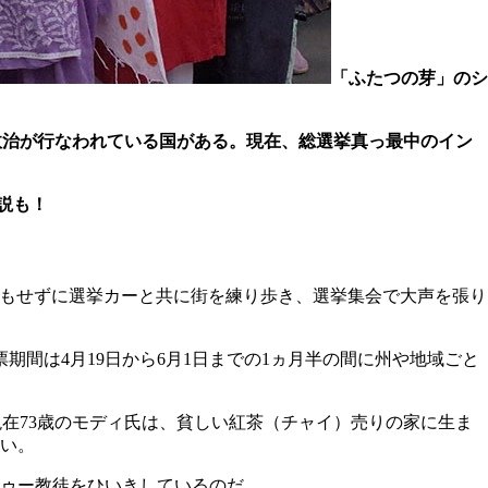
「ふたつの芽」のシ
政治が行なわれている国がある。
現在、総選挙真っ最中のイン
説も！
ともせずに選挙カーと共に街を練り歩き、選挙集会で大声を張り
期間は4月19日から6月1日までの1ヵ月半の間に州や地域ごと
現在73歳のモディ氏は、貧しい紅茶（チャイ）売りの家に生ま
い。
ドゥー教徒をひいきしているのだ。