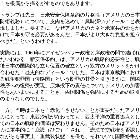
＂を根底から揺るがすものでもあります。
トランプは先日、日米安全保障条約の片務性（アメリカの日本
防衛義務）について、皮肉を込めて＂興味深いディール＂と表
現しました。要するに「なぜアメリカのカネと米軍兵の命をか
けて日本を守る必要があるんだ、日本がより大きな負担を担う
べきだ」というわけです。
実際には、
1960
年にアイゼンハワー政権と岸政権の間で結ばれ
たいわゆる「新安保条約」は、アメリカの戦略的必要性と、戦
後日本の国際的な立ち位置の確立という双方のメリットをかけ
合わせた＂歴史的なディール＂でした。日本は東京裁判におけ
る戦争犯罪国（侵略国）という断罪の甘受と引き換えに、国際
秩序への復帰が実現。原爆投下の責任についてアメリカの加害
性をあいまいにすることも、両国関係を強固にするための取引
のようなものでした。
一方、当時は日本を＂赤化＂させないことが重要だったアメリ
カにとって、東西冷戦が終わっても、西太平洋の重要拠点とし
ての日本の戦略的価値は変わりません。そのため日本はアメリ
カに軍事的に＂庇護（ひご）＂され、「憲法で交戦権を否認し
ながらも事実上＂重武装状態＂を保ち、それでいて国際紛争か