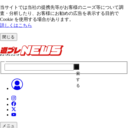
当サイトでは当社の提携先等がお客様のニーズ等について調
査・分析したり、お客様にお勧めの広告を表⽰する⽬的で
Cookie を使⽤する場合があります。
詳しくはこちら
閉じる
検
索
す
る
メニュ