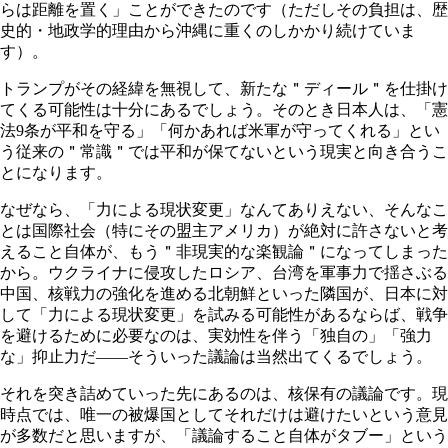
らは距離を置く」ことができたのです（ただしその負担は、歴
史的・地政学的理由から沖縄に重くのしかかり続けていま
す）。
トランプがその経緯を無視して、新たな＂ディール＂を仕掛け
てくる可能性は十分にあるでしょう。そのとき日本人は、「憲
法
9
条が平和を守る」「何かあれば米軍が守ってくれる」とい
う従来の＂常識＂では平和が保てないという現実と向き合うこ
とになります。
なぜなら、「力による現状変更」なんてありえない、そんなこ
とは国際社会（特にその盟主アメリカ）が絶対に許さないと考
えること自体が、もう＂非現実的な楽観論＂になってしまった
から。ウクライナに侵攻したロシア、台湾を軍事力で揺さぶる
中国、核戦力の強化を進める北朝鮮といった隣国が、日本に対
して「力による現状変更」を試みる可能性があるならば、戦争
を避けるために必要なのは、実効性を伴う「独自の」「強力
な」抑止力だ――そういった議論は当然出てくるでしょう。
それを突き詰めていった先にあるのは、核保有の議論です。現
時点では、唯一の被爆国としてそれだけは避けたいという意見
が多数だと思いますが、「議論すること自体がタブー」という