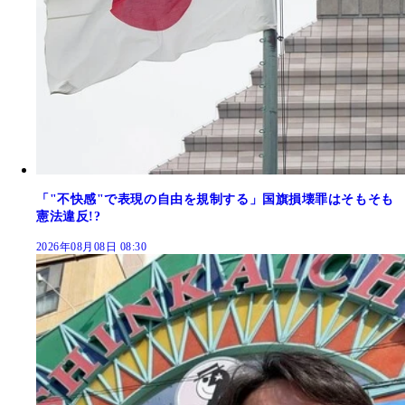
「"不快感"で表現の自由を規制する」国旗損壊罪はそもそも
憲法違反!?
2026年08月08日 08:30