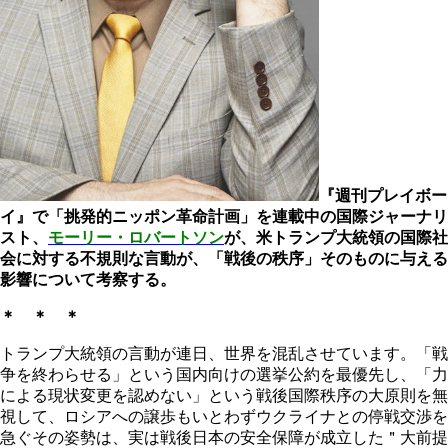
『週刊プレイボー
イ』で「挑発的ニッポン革命計画」を連載中の国際ジャーナリ
スト、
モーリー・ロバートソン
が、米トランプ大統領の国際社
会に対する不規則な言動が、「戦後の秩序」そのものに与える
影響について考察する。
＊ ＊ ＊
トランプ大統領の言動が連日、世界を混乱させています。「戦
争を終わらせる」という国内向けの選挙公約を最優先し、「力
による現状変更を認めない」という戦後国際秩序の大原則を無
視して、ロシアへの譲歩もいとわずウクライナとの停戦交渉を
急ぐその姿勢は、実は戦後日本の安全保障が成立した＂大前提