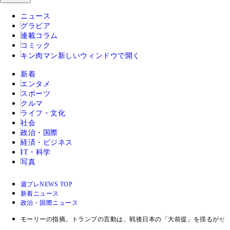
ニュース
グラビア
連載コラム
コミック
キン肉マン
新しいウィンドウで開く
新着
エンタメ
スポーツ
クルマ
ライフ・文化
社会
政治・国際
経済・ビジネス
IT・科学
写真
週プレNEWS TOP
新着ニュース
政治・国際ニュース
モーリーの指摘。トランプの言動は、戦後日本の「大前提」を揺るがせ