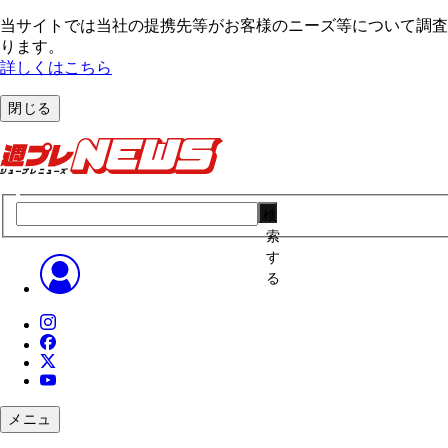
当サイトでは当社の提携先等がお客様のニーズ等について調査・
ります。
詳しくはこちら
閉じる
検
索
す
る
メニュ