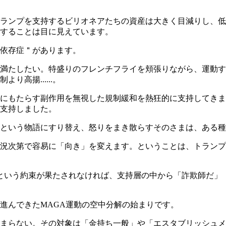
ランプを支持するビリオネアたちの資産は大きく目減りし、低
することは目に見えています。
依存症＂があります。
満たしたい。特盛りのフレンチフライを頬張りながら、運動す
高揚......。
にもたらす副作用を無視した規制緩和を熱狂的に支持してきま
支持しました。
という物語にすり替え、怒りをまき散らすそのさまは、ある種
況次第で容易に「向き」を変えます。ということは、トランプ
という約束が果たされなければ、支持層の中から「詐欺師だ」
進んできた
MAGA
運動の空中分解の始まりです。
まらない。その対象は「金持ち一般」や「エスタブリッシュメ