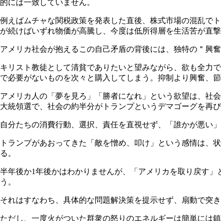
的には一致していません。
例えばムチャな関税政策を発表した直後、株式市場の混乱でト
が続けばいずれ物価が高騰し、今度は低所得層を生活苦が直撃
アメリカ社会が抱えるこの自己矛盾の背後には、独特の＂興奮
キリスト教徒として清貧でありたいと望みながら、欲も全力で
で必要がないものを次々と購入してしまう。抑制より興奮、節制より
アメリカ人の「夢を見ろ」「勝者になれ」という欲望は、社会
大統領選で、社会の約半分がトランプというデマゴーグを再び
自分たちの消費行動、選択、責任を直視せず、「誰かが悪い」
トランプがあおってきた「敵を憎め、叩け」という感情は、状
る。
半年後か1年後かはわかりませんが、「アメリカを取り戻す」
う。
それはすなわち、具体的な問題解決策を提示せず、扇動で突き
ただし、一度火がついた群衆の怒りのエネルギーは簡単には鎮