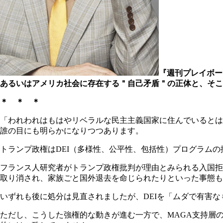
『週刊プレイボー
あるいはアメリカ社会に存在する＂自己矛盾＂の正体と、そこ
＊ ＊ ＊
「われわれはもはやリベラルな民主主義国家に住んでいるとは
誰の目にも明らかになりつつあります。
トランプ政権は
DEI
（多様性、公平性、包括性）プログラムの
フランス人研究者がトランプ政権批判が理由とみられる入国拒
取り消され、家族ごと国外退去を命じられたりといった事態も
いずれも後に処分は見直されましたが、
DEI
を「ムダで有害な
ただし、こうした強権的な動きが進む一方で、
MAGA
支持層