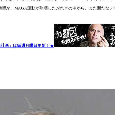
絶望が、
MAGA
運動が崩壊したがれきの中から、また新たなデ
命計画』は毎週月曜日更新！★