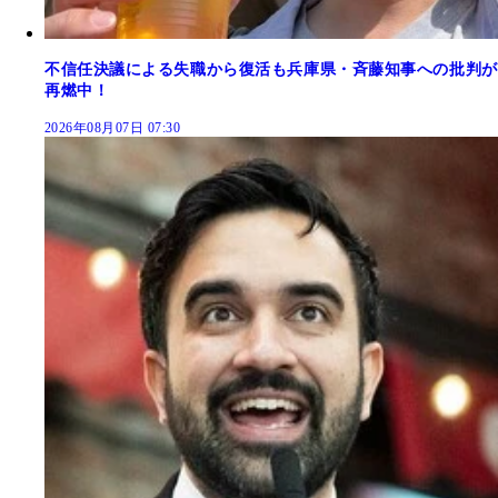
不信任決議による失職から復活も兵庫県・斉藤知事への批判が
再燃中！
2026年08月07日 07:30