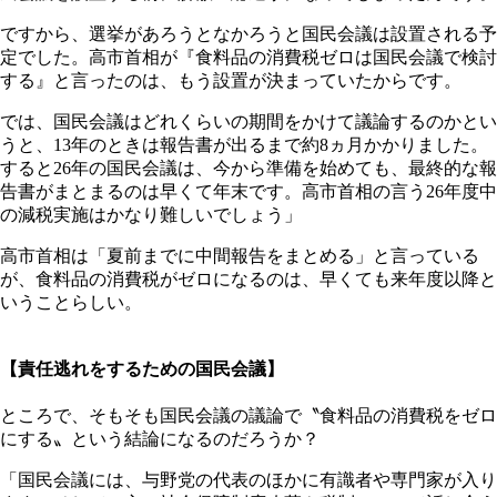
ですから、選挙があろうとなかろうと国民会議は設置される予
定でした。高市首相が『食料品の消費税ゼロは国民会議で検討
する』と言ったのは、もう設置が決まっていたからです。
では、国民会議はどれくらいの期間をかけて議論するのかとい
うと、13年のときは報告書が出るまで約8ヵ月かかりました。
すると26年の国民会議は、今から準備を始めても、最終的な報
告書がまとまるのは早くて年末です。高市首相の言う26年度中
の減税実施はかなり難しいでしょう」
高市首相は「夏前までに中間報告をまとめる」と言っている
が、食料品の消費税がゼロになるのは、早くても来年度以降と
いうことらしい。
【責任逃れをするための国民会議】
ところで、そもそも国民会議の議論で〝食料品の消費税をゼロ
にする〟という結論になるのだろうか？
「国民会議には、与野党の代表のほかに有識者や専門家が入り