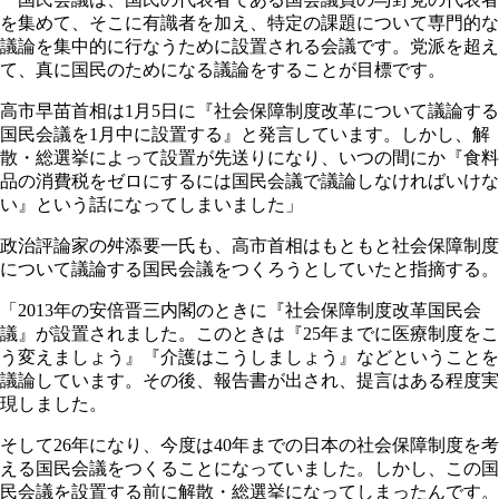
を集めて、そこに有識者を加え、特定の課題について専門的な
議論を集中的に行なうために設置される会議です。党派を超え
て、真に国民のためになる議論をすることが目標です。
高市早苗首相は1月5日に『社会保障制度改革について議論する
国民会議を1月中に設置する』と発言しています。しかし、解
散・総選挙によって設置が先送りになり、いつの間にか『食料
品の消費税をゼロにするには国民会議で議論しなければいけな
い』という話になってしまいました」
政治評論家の舛添要一氏も、高市首相はもともと社会保障制度
について議論する国民会議をつくろうとしていたと指摘する。
「2013年の安倍晋三内閣のときに『社会保障制度改革国民会
議』が設置されました。このときは『25年までに医療制度をこ
う変えましょう』『介護はこうしましょう』などということを
議論しています。その後、報告書が出され、提言はある程度実
現しました。
そして26年になり、今度は40年までの日本の社会保障制度を考
える国民会議をつくることになっていました。しかし、この国
民会議を設置する前に解散・総選挙になってしまったんです。