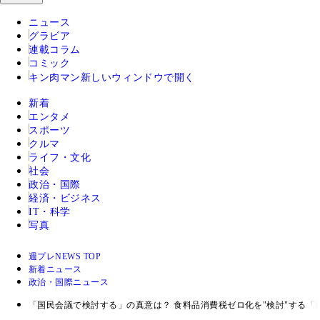
ニュース
グラビア
連載コラム
コミック
キン肉マン
新しいウィンドウで開く
新着
エンタメ
スポーツ
クルマ
ライフ・文化
社会
政治・国際
経済・ビジネス
IT・科学
写真
週プレNEWS TOP
新着ニュース
政治・国際ニュース
「国民会議で検討する」の真意は？ 食料品消費税ゼロ化を"検討"する「国