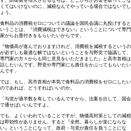
す。防衛費を増大させるならば、どこからかお金を取ってこな
くてはいけないのに、減税なんてやっている場合ではないでし
ょう。
食料品の消費税ゼロについての議論を国民会議に丸投げすると
いうことは、『消費減税はできない』ということについて専門
家からお墨付きをもらいたいからです。
『物価高が進んでおりますけれど、消費税を減税するというの
が必ずしも最適な解ではないということを与野党で協議して、
専門家の方々からも同じ意見をいただきました』と高市首相は
話したいんです。野党や専門家にも責任をかぶってもらいたい
んです」
では、もし、高市首相が本気で食料品の消費税をゼロにしたい
のであれば、どうすればいいのか。
「与党が過半数を有しているんですから、法案を出して、国会
で通せばいいんですよ。
でも、よくいわれていることですが、物価高対策としての減税
は即効性がありません。すると『全然、暮らしが楽にならな
い』ということになって、政府・与党が責任を負うことにな