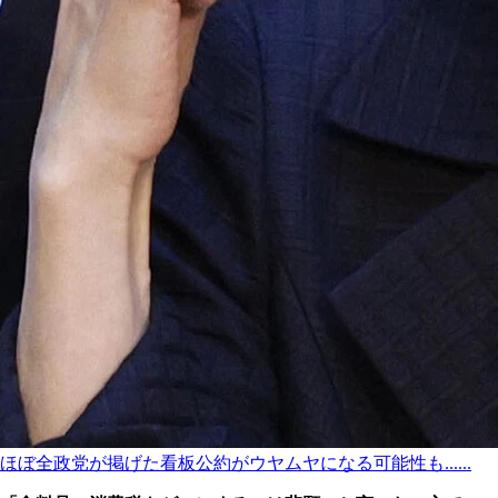
ほぼ全政党が掲げた看板公約がウヤムヤになる可能性も......