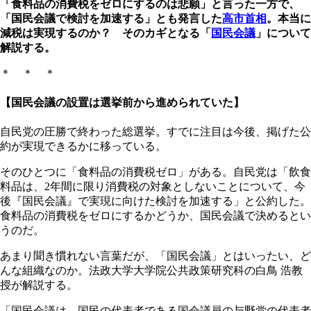
「食料品の消費税をゼロにするのは悲願」と言った一方で、
「国民会議で検討を加速する」とも発言した
高市首相
。本当に
減税は実現するのか？ そのカギとなる「
国民会議
」について
解説する。
＊ ＊ ＊
【国民会議の設置は選挙前から進められていた】
自民党の圧勝で終わった総選挙。すでに注目は今後、掲げた公
約が実現できるかに移っている。
そのひとつに「食料品の消費税ゼロ」がある。自民党は「飲食
料品は、2年間に限り消費税の対象としないことについて、今
後『国民会議』で実現に向けた検討を加速する」と公約した。
食料品の消費税をゼロにするかどうか、国民会議で決めるとい
うのだ。
あまり聞き慣れない言葉だが、「国民会議」とはいったい、ど
んな組織なのか。法政大学大学院公共政策研究科の白鳥 浩教
授が解説する。
「国民会議は、国民の代表者である国会議員の与野党の代表者