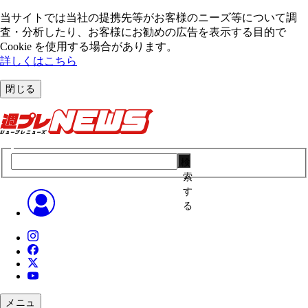
当サイトでは当社の提携先等がお客様のニーズ等について調
査・分析したり、お客様にお勧めの広告を表⽰する⽬的で
Cookie を使⽤する場合があります。
詳しくはこちら
閉じる
検
索
す
る
メニュ