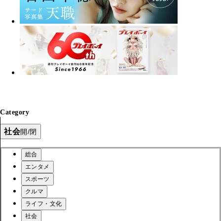
Category
社会
開/閉
総合
エンタメ
スポーツ
クルマ
ライフ・文化
社会