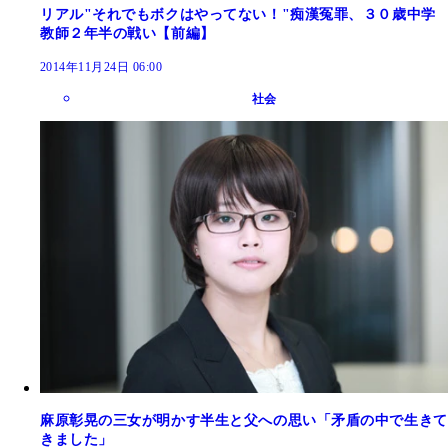
リアル"それでもボクはやってない！"痴漢冤罪、３０歳中学
教師２年半の戦い【前編】
2014年11月24日 06:00
社会
麻原彰晃の三女が明かす半生と父への思い「矛盾の中で生きて
きました」