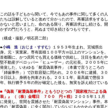
この話を子どもから聞いて、今でもあの事件に関して多くの人
たちは誤解していると改めて分かったので、再審請求をするし
かないと思いました。命のある限り、再審請求はし続ける。開
かずの門だろうと、死ぬまで叩き続けるつもりです。
（構成・撮影／明石昇二郎）
●
小嶋 進（おじま・すすむ）
１９５３年生まれ、宮城県出
身。元・実業家。専有面積１００平方ｍ以上のマンションを、
首都圏に、かつ庶民でも買える価格で供給し、注目を集めた中
堅不動産デベロッパー「ヒューザー」の元社長。２００５年に
発覚した、いわゆる「耐震偽装事件」（本書で言うところの
「姉歯事件」）で詐欺容疑に問われ、２００６年に逮捕、３０
０日以上、身柄を拘束される。２０１１年、最高裁で懲役３
年、執行猶予５年の刑が確定した後も、無実を訴え続けている
■『偽装「耐震偽装事件」ともうひとつの「国家権力による偽
装」』
（（株）金曜日 ７００ 円＋税）
２００５年１１月
に発覚し、世間を震撼させた「耐震偽装マンション」事件。本
件の「耐震偽装」に全く関与していないにもかかわらず有罪と