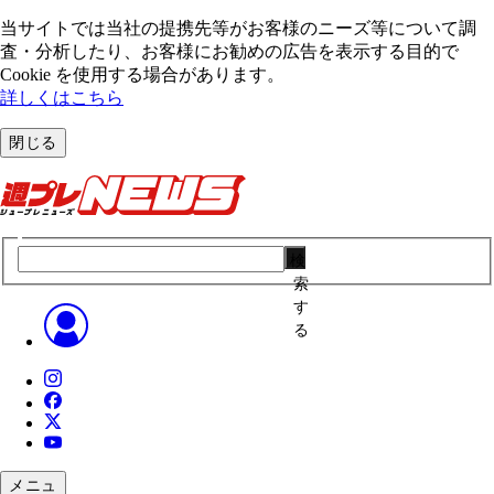
当サイトでは当社の提携先等がお客様のニーズ等について調
査・分析したり、お客様にお勧めの広告を表⽰する⽬的で
Cookie を使⽤する場合があります。
詳しくはこちら
閉じる
検
索
す
る
メニュ