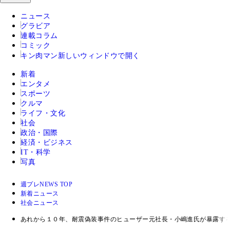
ニュース
グラビア
連載コラム
コミック
キン肉マン
新しいウィンドウで開く
新着
エンタメ
スポーツ
クルマ
ライフ・文化
社会
政治・国際
経済・ビジネス
IT・科学
写真
週プレNEWS TOP
新着ニュース
社会ニュース
あれから１０年、耐震偽装事件のヒューザー元社長・小嶋進氏が暴露す