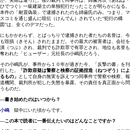
が、実際は違った。後の裁判で同事件は、姉歯秀次（あねは・
ひでつぐ）一級建築士の単独犯行だったことが明らかになる。
本件の「耐震偽装」で逮捕されたのも姉歯氏のみ。つまり、マ
スコミを通じ盛んに喧伝（けんでん）されていた“犯行の構
図”は、全くのデマだった。
にもかかわらず、とばっちりで逮捕された者たちの名誉は、今
も毀損（きそん）されたままだ。その最大の被害者は、会社を
潰（つぶ）され、裁判でも詐欺罪で有罪とされ、地位も名誉も
奪われた「ヒューザー」元社長の小嶋氏だろう。
その小嶋氏が、事件から１０年が過ぎた今、「反撃の書」を刊
行した。
「詐欺容疑は警察と検察の証拠捏造（ねつぞう）によ
るもの」
として自身の無実を訴えつつ同事件で警察や検察、報
道機関、裁判所が犯した失態を暴露。その責任を真正面から問
うものだ。
―書き始めたのはいつから？
小嶋
獄中にいた頃からです。
―この本で読者に一番伝えたいのはどんなことですか？