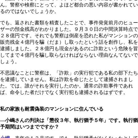
ん。警察や検察にとって、よほど都合の悪い内容が書かれてい
るのではないでしょうか。
でも、返された書類を精査したことで、事件発覚前月のヒュー
ザーの預金残高がわかりました。９月３０日の中間決算時点で
２８億円です。それでも警察は倒産を恐れた私がマンションの
販売残金４億円を騙（だま）し取ったという話を創作し、私を
逮捕しました。２８億円も現金があるのに詐欺という危険を冒
してまで４億円を騙し取らなければならない理由なんてないで
しょう。
不思議なことに警察は、「詐欺」の実行犯である私の部下たち
を逮捕していません。私は詐欺を命じたとして逮捕されまし
た。では、誰がそれを実行したのか。通常の詐欺事件であれ
ば、命令した者だけでなく実行犯も逮捕されるはずです。
私の家族も耐震偽装のマンションに住んでいる
―小嶋さんの判決は「懲役３年、執行猶予５年」です。執行猶
予期間はいつまでですか？