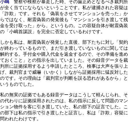
小嶋
警察や検察が暴走した時、その歯止めとなるべき裁判所
が全く当てにならないということです。私が逮捕された容疑は
「詐欺」です。それも「偽装をさせてマンションを売った」か
らではなく、耐震偽装の発覚後も「マンションを引き渡して残
金を受け取った」から、というもの。この容疑自体が耐震偽装
の「小嶋首謀説」を完全に否定しているわけです。
しかも私は、耐震偽装が発覚した直後、部下たちに対し「契約
が終わっているもので、まだ引き渡していないものに関しては
解約する。手付金や購入代金を返金するので、その準備を進め
ておくこと」との指示を出していました。その録音データを裁
判所に証拠採用するよう申請したところ、検事は大声を張り上
げ、裁判官まで威嚇（いかく）しながら証拠採用に猛反対した
のです。その理由は「裁判官が判断を誤る恐れがあるから」と
いうものでした。
私の無実の証拠でもある録音データはこうして軽んじられ、そ
の代わりに証拠採用されたのは、私の指示に反して問題のマン
ション物件を客に引き渡していた、私の部下の証言でした。こ
の部下は私の指示で引き渡したと証言し、私は「詐欺」容疑に
問われたわけです。