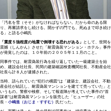
「汚名を雪（そそ）がなければならない。だから命のある限
り、再審請求をし続ける。開かずの門でも、死ぬまで叩き続け
る」と語る小嶋氏
「震度５強程度の地震で倒壊する恐れがある」
として、世間を
震撼（しんかん）させた「耐震偽装マンション・ホテル」事件
が発覚したのは、１０年前の２００５年１１月のこと。
同事件では、耐震偽装行為を繰り返していた一級建築士を始
め、建設会社社長、民間の建築確認検査機関社長、不動産会社
社長ら計８人が逮捕された。
当時、語られていた“犯行の構図”は「建築士、建設会社、不動
産会社が結託し、耐震偽装マンションを建てて売っていた」と
いうもの。警察や検察、そして報道陣が考えていた事件の“首
謀者”は耐震偽装マンションを販売した「ヒューザー」の社
長・
小嶋進（おじま・すすむ）
氏だった。