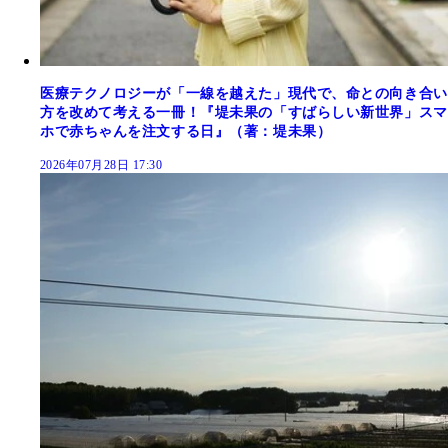
医療テクノロジーが「一線を越えた」現代で、命との向き合い
方を改めて考える一冊！『堤未果の「すばらしい新世界」スマ
ホで赤ちゃんを注文する日』（著：堤未果）
2026年07月28日 17:30