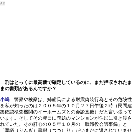
―刑はとっくに最高裁で確定しているのに、まだ押収されたま
まの書類があるんですか？
小嶋
警察や検察は、姉歯氏による耐震偽装行為とその危険性
を私が知ったのは２００５年の１０月２７日午後２時（民間建
築確認検査機関のイーホームズとの会談直後）だと言い張って
います。そしてその翌日に問題のマンションが住民に引き渡さ
れていた。その肝心の０５年１０月の「取締役会議事録」と
「稟議（りんぎ）書綴（つづ）り」がいまだに返されていませ