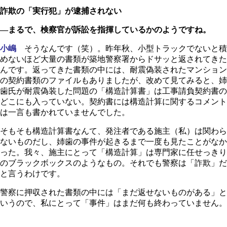
詐欺の「実行犯」が逮捕されない
―まるで、検察官が訴訟を指揮しているかのようですね。
小嶋
そうなんです（笑）。昨年秋、小型トラックでないと積
めないほど大量の書類が築地警察署からドサッと返されてきた
んです。返ってきた書類の中には、耐震偽装されたマンション
の契約書類のファイルもありましたが、改めて見てみると、姉
歯氏が耐震偽装した問題の「構造計算書」は工事請負契約書の
どこにも入っていない。契約書には構造計算に関するコメント
は一言も書かれていませんでした。
そもそも構造計算書なんて、発注者である施主（私）は関わら
ないものだし、姉歯の事件が起きるまで一度も見たことがなか
った。我々、施主にとって「構造計算」は専門家に任せっきり
のブラックボックスのようなもの。それでも警察は「詐欺」だ
と言うわけです。
警察に押収された書類の中には「まだ返せないものがある」と
いうので、私にとって「事件」はまだ何も終わっていません。