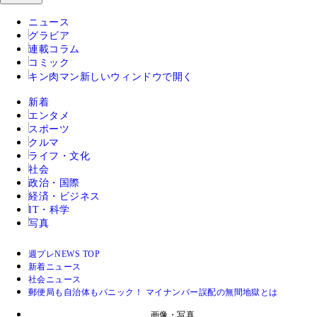
ニュース
グラビア
連載コラム
コミック
キン肉マン
新しいウィンドウで開く
新着
エンタメ
スポーツ
クルマ
ライフ・文化
社会
政治・国際
経済・ビジネス
IT・科学
写真
週プレNEWS TOP
新着ニュース
社会ニュース
郵便局も自治体もパニック！ マイナンバー誤配の無間地獄とは
画像・写真