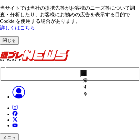
当サイトでは当社の提携先等がお客様のニーズ等について調
査・分析したり、お客様にお勧めの広告を表⽰する⽬的で
Cookie を使⽤する場合があります。
詳しくはこちら
閉じる
検
索
す
る
メニュ