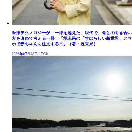
医療テクノロジーが「一線を越えた」現代で、命との向き合い
方を改めて考える一冊！『堤未果の「すばらしい新世界」スマ
ホで赤ちゃんを注文する日』（著：堤未果）
2026年07月28日 17:30