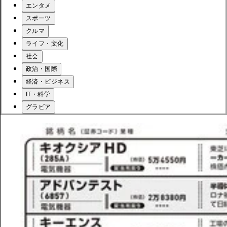
エンタメ
スポーツ
クルマ
ライフ・文化
社会
政治・国際
経済・ビジネス
IT・科学
グラビア