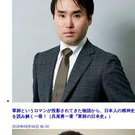
軍師というロマンが投影されてきた物語から、日本人の精神史
を読み解く一冊！（呉座勇一著『軍師の日本史』）
2026年08月04日 06:30