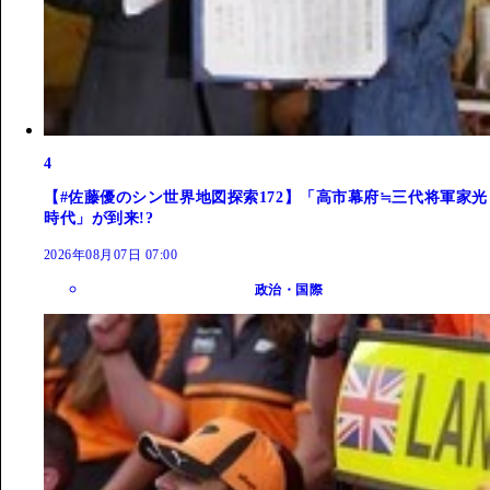
4
【#佐藤優のシン世界地図探索172】「高市幕府≒三代将軍家光
時代」が到来!?
2026年08月07日 07:00
政治・国際