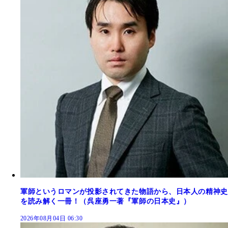
軍師というロマンが投影されてきた物語から、日本人の精神史
を読み解く一冊！（呉座勇一著『軍師の日本史』）
2026年08月04日 06:30