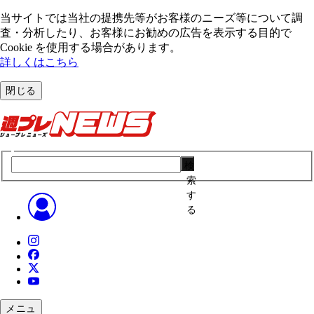
当サイトでは当社の提携先等がお客様のニーズ等について調
査・分析したり、お客様にお勧めの広告を表⽰する⽬的で
Cookie を使⽤する場合があります。
詳しくはこちら
閉じる
検
索
す
る
メニュ