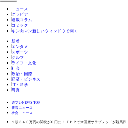
ニュース
グラビア
連載コラム
コミック
キン肉マン
新しいウィンドウで開く
新着
エンタメ
スポーツ
クルマ
ライフ・文化
社会
政治・国際
経済・ビジネス
IT・科学
写真
週プレNEWS TOP
新着ニュース
社会ニュース
１頭３４０万円の関税が０円に！ ＴＰＰで米国産サラブレッドが競馬界