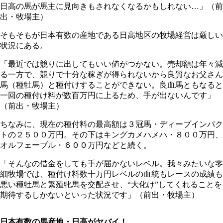
日高の馬が馬主に見向きもされなくなるかもしれない…」（前
出・牧場主）
そもそもが日本有数の産地である日高地区の牧場経営は厳しい
状況にある。
「最近では競りに出してもいい値がつかない。売却額は年々減
る一方で、競りで十分な稼ぎが得られないから良質なお父さん
馬（種牡馬）と種付けすることができない。良血馬ともなると
一回の種付け料が数百万円に上るため、手が出ないんです」
（前出・牧場主）
ちなみに、現在の種付料の最高額は３冠馬・ディープインパク
トの２５００万円。その下はキングカメハメハ・８００万円、
オルフェーブル・６００万円などと続く。
「そんなの借金をしても手が届かないレベル。我々みたいな零
細牧場では、種付け料数十万円レベルの血統もレースの成績も
悪い種牡馬と繁殖牝馬を交配させ、“大化け”してくれることを
期待するしかないといった状況です」（前出・牧場主）
日本有数の馬産地・日高がヤバイ！