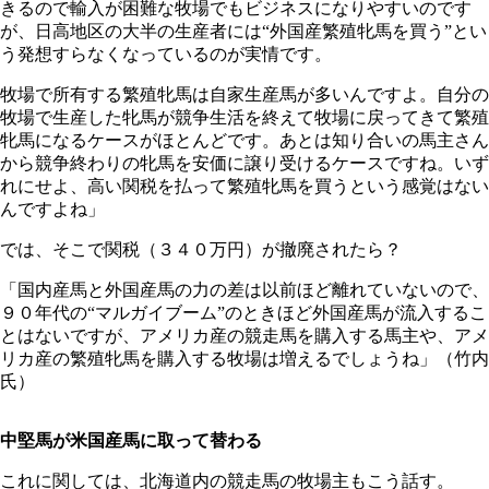
きるので輸入が困難な牧場でもビジネスになりやすいのです
が、日高地区の大半の生産者には“外国産繁殖牝馬を買う”とい
う発想すらなくなっているのが実情です。
牧場で所有する繁殖牝馬は自家生産馬が多いんですよ。自分の
牧場で生産した牝馬が競争生活を終えて牧場に戻ってきて繁殖
牝馬になるケースがほとんどです。あとは知り合いの馬主さん
から競争終わりの牝馬を安価に譲り受けるケースですね。いず
れにせよ、高い関税を払って繁殖牝馬を買うという感覚はない
んですよね」
では、そこで関税（３４０万円）が撤廃されたら？
「国内産馬と外国産馬の力の差は以前ほど離れていないので、
９０年代の“マルガイブーム”のときほど外国産馬が流入するこ
とはないですが、アメリカ産の競走馬を購入する馬主や、アメ
リカ産の繁殖牝馬を購入する牧場は増えるでしょうね」（竹内
氏）
中堅馬が米国産馬に取って替わる
これに関しては、北海道内の競走馬の牧場主もこう話す。