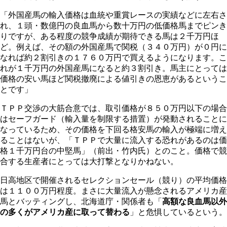
「外国産馬の輸入価格は血統や重賞レースの実績などに左右さ
れ、１頭・数億円の良血馬から数十万円の低価格馬までピンき
りですが、ある程度の競争成績が期待できる馬は２千万円ほ
ど。例えば、その額の外国産馬で関税（３４０万円）が０円に
なれば約２割引きの１７６０万円で買えるようになります。こ
れが１千万円の外国産馬になると約３割引き。馬主にとっては
価格の安い馬ほど関税撤廃による値引きの恩恵があるというこ
とです」
ＴＰＰ交渉の大筋合意では、取引価格が８５０万円以下の場合
はセーフガード（輸入量を制限する措置）が発動されることに
なっているため、その価格を下回る格安馬の輸入が極端に増え
ることはないが、「ＴＰＰで大量に流入する恐れがあるのは価
格１千万円台の中堅馬」（前出・竹内氏）とのこと。価格で競
合する生産者にとっては大打撃となりかねない。
日高地区で開催されるセレクションセール（競り）の平均価格
は１１００万円程度。まさに大量流入が懸念されるアメリカ産
馬とバッティングし、北海道庁・関係者も「
高額な良血馬以外
の多くがアメリカ産に取って替わる
」と危惧しているという。