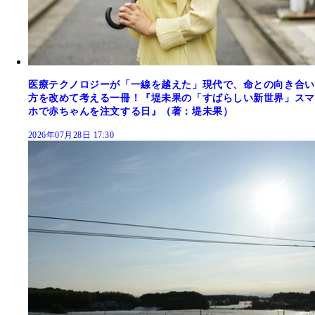
医療テクノロジーが「一線を越えた」現代で、命との向き合い
方を改めて考える一冊！『堤未果の「すばらしい新世界」スマ
ホで赤ちゃんを注文する日』（著：堤未果）
2026年07月28日 17:30