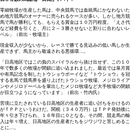
零細牧場が生産した馬は、中央競馬では血統馬にかなわないた
め地方競馬のオーナーに売られるケースが多い。しかし地方競
馬で馬が勝利しても、もらえる賞金は１０万円程度。「えさ代
など経費を引くと、月に２～３勝させないと割りに合わないレ
ベル」（前出・牧場主）
現金収入が少ないから、レースで勝てる見込みの低い馬しか生
産できず、馬主から敬遠される悪循環…。
「日高地区ではこの負のスパイラルから抜け出せず、この１０
年で数多くの牧場が閉鎖に追い込まれました。最近では皐月賞
や有馬記念を制したトウショウボーイなど『トウショウ』を冠
する名馬で競馬界を盛り上げたトウショウ牧場、メジロライア
ンやメジロドーベルを輩出したメジロ牧場など大手牧場の閉鎖
が目立つようになっています」（前出・竹内氏）
苦境に立たされている日高地区の生産者に追い討ちをかけるの
がＴＰＰというわけだ。関税（３４０万円）はＴＰＰ発効後に
年々引き下げられ、１６年目に０となる。その間、競走馬の輸
入は年々増え、日高地区の生産者たちをジワジワと苦しめるこ
とに…。