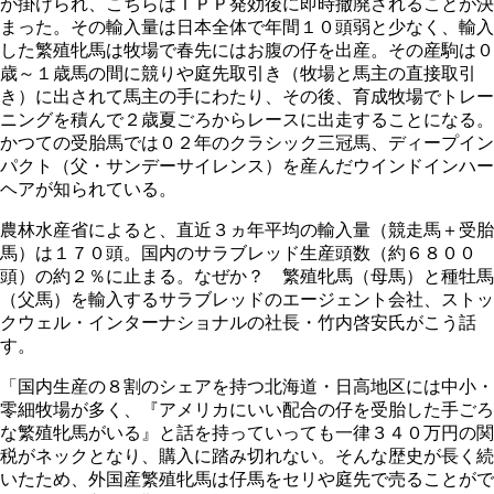
が掛けられ、こちらはＴＰＰ発効後に即時撤廃されることが決
まった。その輸入量は日本全体で年間１０頭弱と少なく、輸入
した繁殖牝馬は牧場で春先にはお腹の仔を出産。その産駒は０
歳～１歳馬の間に競りや庭先取引き（牧場と馬主の直接取引
き）に出されて馬主の手にわたり、その後、育成牧場でトレー
ニングを積んで２歳夏ごろからレースに出走することになる。
かつての受胎馬では０２年のクラシック三冠馬、ディープイン
パクト（父・サンデーサイレンス）を産んだウインドインハー
ヘアが知られている。
農林水産省によると、直近３ヵ年平均の輸入量（競走馬＋受胎
馬）は１７０頭。国内のサラブレッド生産頭数（約６８００
頭）の約２％に止まる。なぜか？ 繁殖牝馬（母馬）と種牡馬
（父馬）を輸入するサラブレッドのエージェント会社、ストッ
クウェル・インターナショナルの社長・竹内啓安氏がこう話
す。
「国内生産の８割のシェアを持つ北海道・日高地区には中小・
零細牧場が多く、『アメリカにいい配合の仔を受胎した手ごろ
な繁殖牝馬がいる』と話を持っていっても一律３４０万円の関
税がネックとなり、購入に踏み切れない。そんな歴史が長く続
いたため、外国産繁殖牝馬は仔馬をセリや庭先で売ることがで