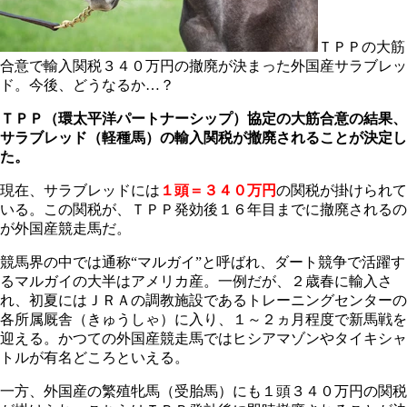
ＴＰＰの大筋
合意で輸入関税３４０万円の撤廃が決まった外国産サラブレッ
ド。今後、どうなるか…？
ＴＰＰ（環太平洋パートナーシップ）協定の大筋合意の結果、
サラブレッド（軽種馬）の輸入関税が撤廃されることが決定し
た。
現在、サラブレッドには
１頭＝３４０万円
の関税が掛けられて
いる。この関税が、ＴＰＰ発効後１６年目までに撤廃されるの
が外国産競走馬だ。
競馬界の中では通称“マルガイ”と呼ばれ、ダート競争で活躍す
るマルガイの大半はアメリカ産。一例だが、２歳春に輸入さ
れ、初夏にはＪＲＡの調教施設であるトレーニングセンターの
各所属厩舎（きゅうしゃ）に入り、１～２ヵ月程度で新馬戦を
迎える。かつての外国産競走馬ではヒシアマゾンやタイキシャ
トルが有名どころといえる。
一方、外国産の繁殖牝馬（受胎馬）にも１頭３４０万円の関税