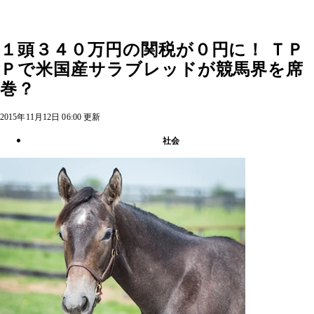
１頭３４０万円の関税が０円に！ ＴＰ
Ｐで米国産サラブレッドが競馬界を席
巻？
2015年11月12日 06:00 更新
社会