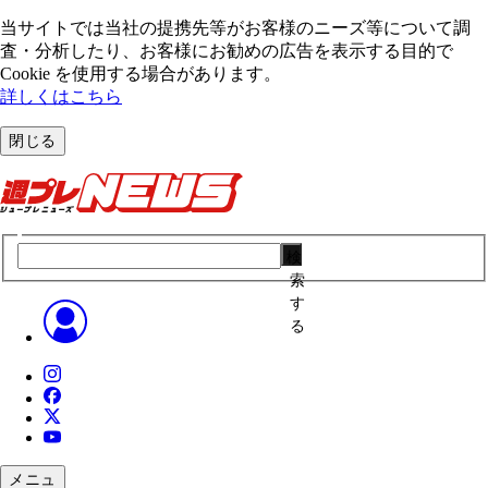
当サイトでは当社の提携先等がお客様のニーズ等について調
査・分析したり、お客様にお勧めの広告を表⽰する⽬的で
Cookie を使⽤する場合があります。
詳しくはこちら
閉じる
検
索
す
る
メニュ