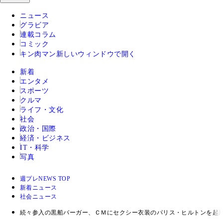
ニュース
グラビア
連載コラム
コミック
キン肉マン
新しいウィンドウで開く
新着
エンタメ
スポーツ
クルマ
ライフ・文化
社会
政治・国際
経済・ビジネス
IT・科学
写真
週プレNEWS TOP
新着ニュース
社会ニュース
続々参入の黒船バーガー、ＣＭにセクシー衣装のパリス・ヒルトンを起用