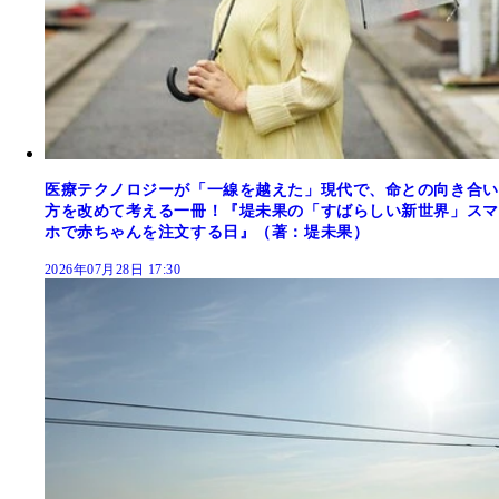
医療テクノロジーが「一線を越えた」現代で、命との向き合い
方を改めて考える一冊！『堤未果の「すばらしい新世界」スマ
ホで赤ちゃんを注文する日』（著：堤未果）
2026年07月28日 17:30