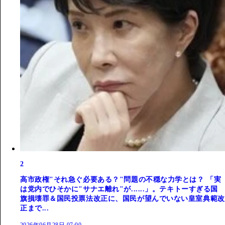
2
高市政権"それ急ぐ必要ある？"問題の不穏な力学とは？ 「実
は党内でひそかに"サナエ離れ"が......」。テキトーすぎる国
旗損壊罪＆国民投票法改正に、国民が望んでいない皇室典範改
正まで...
2026年06月28日 07:00