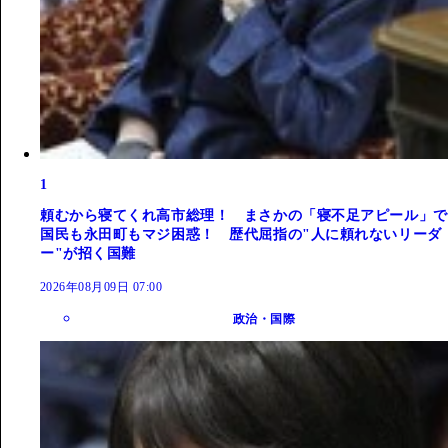
1
頼むから寝てくれ高市総理！ まさかの「寝不足アピール」で
国民も永田町もマジ困惑！ 歴代屈指の"人に頼れないリーダ
ー"が招く国難
2026年08月09日 07:00
政治・国際