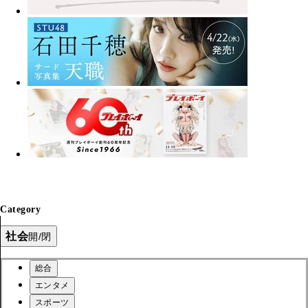
Category
社会
開/閉
総合
エンタメ
スポーツ