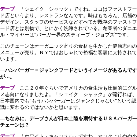
デーブ
「シェイク シャック」ですね。ココはファストフー
ド店というより、レストランなんです。味はもちろん、店舗の
デザイン、スタッフのサービスなどすべてが既存のファストフ
ード店とは別物で、とにかく洗練されている。創業者のダニエ
ル・マイヤーは“バーガー界のスティーブ・ジョブズ”です。
このチェーンはオーガニック寄りの食材を生かした健康志向の
メニューが売り。ＮＹではおしゃれで裕福な客層に支持されて
います。
―ハンバーガー＝ジャンクフードというイメージがあるんです
が…。
デーブ
ここ２０年ぐらいでアメリカの食生活も圧倒的にグル
メ志向になりましたよ。「シェイク シャック」が流行れば、
日本国内でも“もうハンバーガーはジャンクじゃない”という認
識に変わるのではないかと思います。
―ちなみに、デーブさんが日本上陸を期待するＵＳＡバーガー
チェーンは？
デーブ
「ホワイト・キャッスル」ですね。マックよりやや小