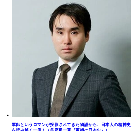
軍師というロマンが投影されてきた物語から、日本人の精神史
を読み解く一冊！（呉座勇一著『軍師の日本史』）