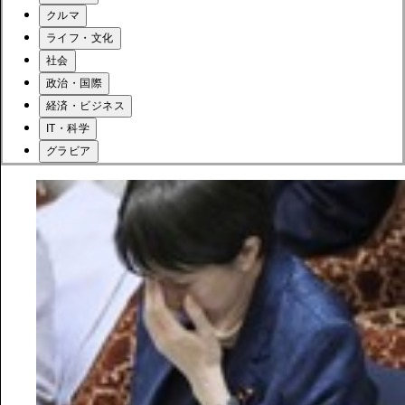
クルマ
ライフ・文化
社会
政治・国際
経済・ビジネス
IT・科学
グラビア