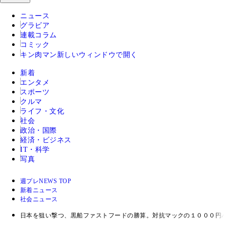
ニュース
グラビア
連載コラム
コミック
キン肉マン
新しいウィンドウで開く
新着
エンタメ
スポーツ
クルマ
ライフ・文化
社会
政治・国際
経済・ビジネス
IT・科学
写真
週プレNEWS TOP
新着ニュース
社会ニュース
日本を狙い撃つ、黒船ファストフードの勝算。対抗マックの１０００円