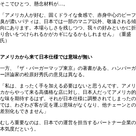
そこでひとつ、懸念材料が…。
「アメリカ人が好む、固くドライな食感で、赤身中心のビーフ
臭が濃いパティは、日本では一部のマニア以外、敬遠される傾
向にあります。本場らしさを残しつつ、我々の好みといかに折
り合いをつけられるかがカギになるかもしれません」（重盛
氏）
アメリカから来て日本仕様では意味が無い
一方、『ザ・バーガーマップ東京』の著書がある、ハンバーガ
ー評論家の松原好秀氏の意見は異なる。
「私は、まったく手を加える必要はないと思うんです。アメリ
カからやって来る高価格な店に対し、日本人だってアメリカ的
な味を期待するはず。それが日本仕様に調整されてしまったの
では、わざわざ客が足を運ぶ意味がなくなり、他チェーンとの
差別化もできません」
むしろ重要なのは、日本での運営を担当するパートナー企業の
本気度だという。