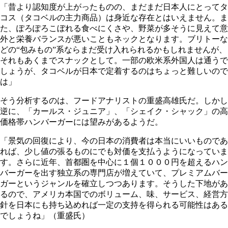
「昔より認知度が上がったものの、まだまだ日本人にとってタ
コス（タコベルの主力商品）は身近な存在とはいえません。ま
た、ぽろぽろこぼれる食べにくさや、野菜が多そうに見えて意
外と栄養バランスが悪いこともネックとなります。ブリトーな
どの“包みもの”系ならまだ受け入れられるかもしれませんが、
それもあくまでスナックとして。一部の欧米系外国人は通うで
しょうが、タコベルが日本で定着するのはちょっと難しいので
は」
そう分析するのは、フードアナリストの重盛高雄氏だ。しかし
逆に、「カールス・ジュニア」、「シェイク・シャック」の高
価格帯ハンバーガーには望みがあるようだ。
「景気の回復により、今の日本の消費者は本当にいいものであ
れば、少し値の張るものにでも対価を支払うようになっていま
す。さらに近年、首都圏を中心に１個１０００円を超えるハン
バーガーを出す独立系の専門店が増えていて、プレミアムバー
ガーというジャンルを確立しつつあります。そうした下地があ
るので、アメリカ本国でのボリューム、味、サービス、経営方
針を日本にも持ち込めれば一定の支持を得られる可能性はある
でしょうね」（重盛氏）