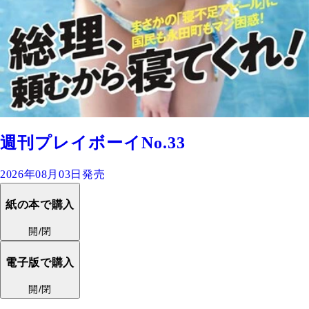
週刊プレイボーイNo.33
2026年08月03日発売
紙の本で購入
開/閉
電子版で購入
開/閉