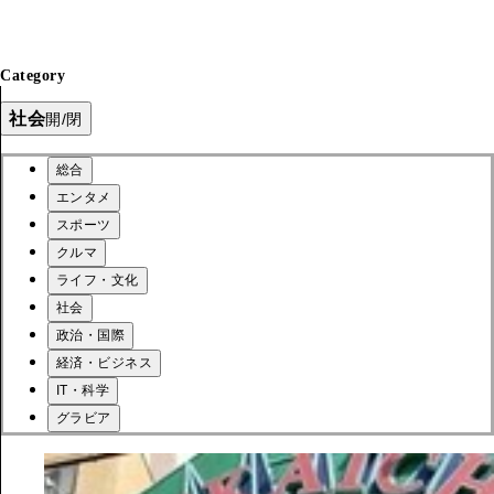
Category
社会
開/閉
総合
エンタメ
スポーツ
クルマ
ライフ・文化
社会
政治・国際
経済・ビジネス
IT・科学
グラビア