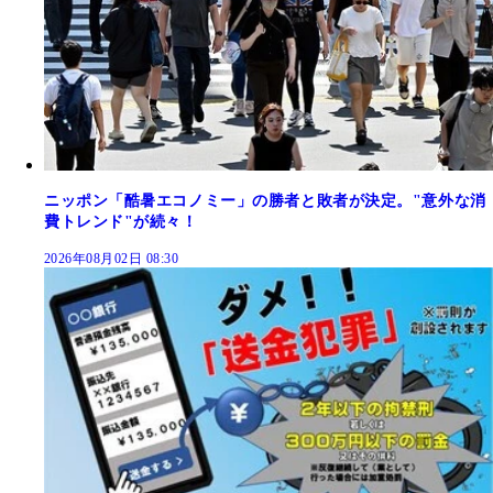
ニッポン「酷暑エコノミー」の勝者と敗者が決定。"意外な消
費トレンド"が続々！
2026年08月02日 08:30