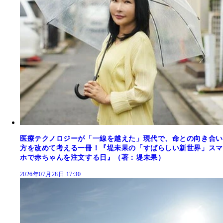
医療テクノロジーが「一線を越えた」現代で、命との向き合い
方を改めて考える一冊！『堤未果の「すばらしい新世界」スマ
ホで赤ちゃんを注文する日』（著：堤未果）
2026年07月28日 17:30