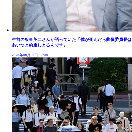
生前の板東英二さんが語っていた『僕が死んだら葬儀委員長は
あいつと約束しとるんです』
2026年08月02日 17:00