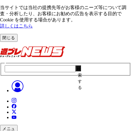
当サイトでは当社の提携先等がお客様のニーズ等について調
査・分析したり、お客様にお勧めの広告を表⽰する⽬的で
Cookie を使⽤する場合があります。
詳しくはこちら
閉じる
検
索
す
る
メニュ