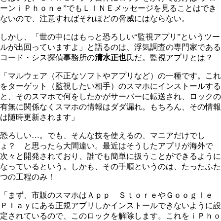
ーンｉＰｈｏｎｅ”でもＬＩＮＥメッセージを見ることはでき
ないので、注意すればそれほどの脅威にはならない。
しかし、「世の中にはもっと恐ろしい“監視アプリ”というツー
ルが出回っていますよ」と語るのは、浮気調査の専門家である
コード・シス探偵事務所の
清水正也
氏だ。監視アプリとは？
「マルウェア（不正なソフトやアプリなど）の一種です。これ
をターゲット（監視したい相手）のスマホにインストールする
と、そのスマホで何をしたかがサーバーに転送され、ロックの
有無に関係なくスマホの情報はダダ漏れ。もちろん、その情報
は随時更新されます」
恐ろしい…。でも、そんな技を使えるの、マニアだけでし
ょ？ と思ったら大間違い。最近はそうしたアプリが海外で
次々と開発されており、誰でも簡単に扱うことができるように
なっているという。しかも、その手順というのは、たったふた
つの工程のみ！
「まず、市販のスマホはＡｐｐ ＳｔｏｒｅやＧｏｏｇｌｅ
Ｐｌａｙにある正規アプリしかインストールできないように設
定されているので、このロックを解除します。これをｉＰｈｏ