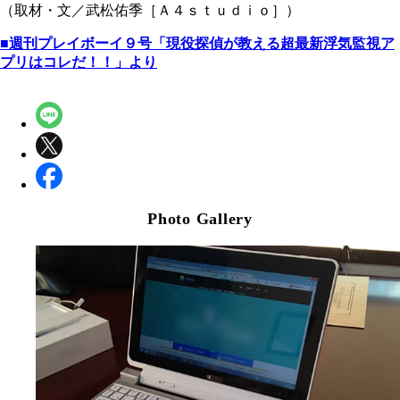
（取材・文／武松佑季［Ａ４ｓｔｕｄｉｏ］）
■週刊プレイボーイ９号「現役探偵が教える超最新浮気監視ア
プリはコレだ！！」より
Photo Gallery