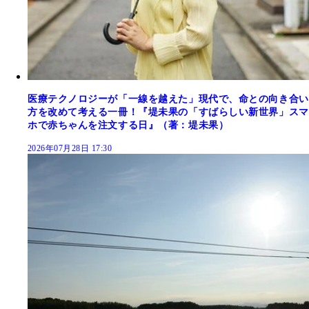
医療テクノロジーが「一線を越えた」現代で、命との向き合い
方を改めて考える一冊！『堤未果の「すばらしい新世界」スマ
ホで赤ちゃんを注文する日』（著：堤未果）
2026年07月28日 17:30