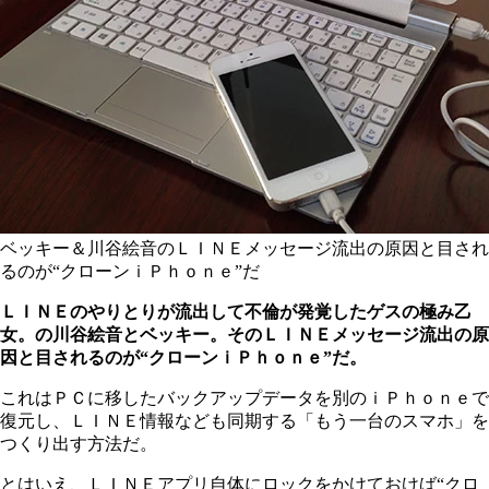
ベッキー＆川谷絵音のＬＩＮＥメッセージ流出の原因と目され
るのが“クローンｉＰｈｏｎｅ”だ
ＬＩＮＥのやりとりが流出して不倫が発覚したゲスの極み乙
女。の川谷絵音とベッキー。そのＬＩＮＥメッセージ流出の原
因と目されるのが“クローンｉＰｈｏｎｅ”だ。
これはＰＣに移したバックアップデータを別のｉＰｈｏｎｅで
復元し、ＬＩＮＥ情報なども同期する「もう一台のスマホ」を
つくり出す方法だ。
とはいえ、ＬＩＮＥアプリ自体にロックをかけておけば“クロ