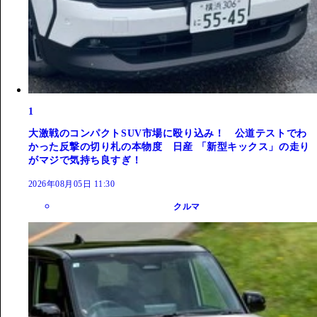
1
大激戦のコンパクトSUV市場に殴り込み！ 公道テストでわ
かった反撃の切り札の本物度 日産 「新型キックス」の走り
がマジで気持ち良すぎ！
2026年08月05日 11:30
クルマ