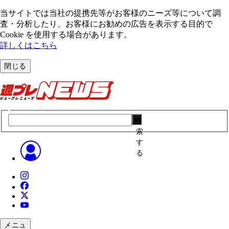
当サイトでは当社の提携先等がお客様のニーズ等について調
査・分析したり、お客様にお勧めの広告を表⽰する⽬的で
Cookie を使⽤する場合があります。
詳しくはこちら
閉じる
検
索
す
る
メニュ