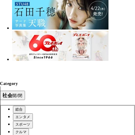
Category
社会
開/閉
総合
エンタメ
スポーツ
クルマ