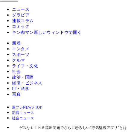
ニュース
グラビア
連載コラム
コミック
キン肉マン
新しいウィンドウで開く
新着
エンタメ
スポーツ
クルマ
ライフ・文化
社会
政治・国際
経済・ビジネス
IT・科学
写真
週プレNEWS TOP
新着ニュース
社会ニュース
ゲスなＬＩＮＥ流出問題でさらに恐ろしい“浮気監視アプリ”とは