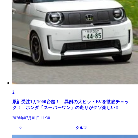
2
累計受注1万1000台超！ 異例の大ヒットEVを徹底チェッ
ク！ ホンダ「スーパーワン」の走りがクソ楽しい!!
2026年07月01日 11:30
クルマ