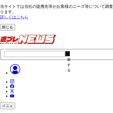
当サイトでは当社の提携先等がお客様のニーズ等について調査・
ります。
詳しくはこちら
閉じる
検
索
す
る
メニュ