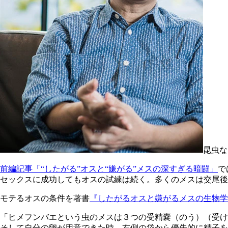
昆虫な
前編記事「“したがる”オスと“嫌がる”メスの深すぎる暗闘」
で
セックスに成功してもオスの試練は続く。多くのメスは交尾後
モテるオスの条件を著書
『したがるオスと嫌がるメスの生物学
「ヒメフンバエという虫のメスは３つの受精嚢（のう）（受け
そして自分の卵が用意できた時、右側の袋から優先的に精子を