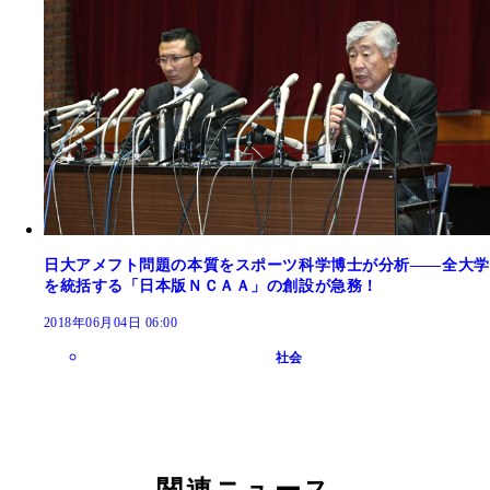
日大アメフト問題の本質をスポーツ科学博士が分析――全大学
を統括する「日本版ＮＣＡＡ」の創設が急務！
2018年06月04日 06:00
社会
関連ニュース