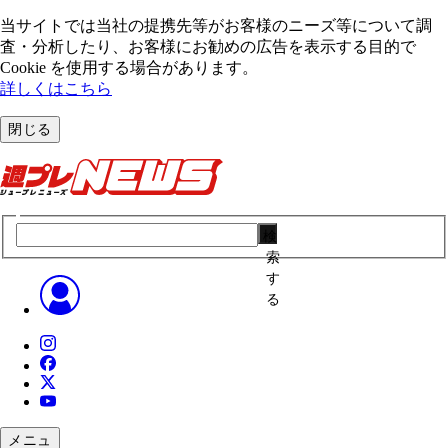
当サイトでは当社の提携先等がお客様のニーズ等について調
査・分析したり、お客様にお勧めの広告を表⽰する⽬的で
Cookie を使⽤する場合があります。
詳しくはこちら
閉じる
検
索
す
る
メニュ