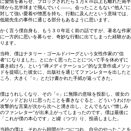
に愛情を募らせ、ブロックされたら１万ｋｍ以上も離れた南半
球から北半球まで飛んでいく――。会ったこともない"他人"に
対して強い愛着や憎悪を持ち、行動に及んだという意味では、
低能先生の事件に通じる部分もあるように思います。
かく言う僕自身も、もう３０年近く前の話ですが、著名な作家
に一方的に思いを募らせ、奇妙な行動に出てしまった経験があ
ります。
当時、僕はナタリー・ゴールドバーグという女性作家の"信
者"になりました。とにかく思ったことについて手を休めずに
書き続けろ、という"禅メディテーション"的な文章作成メソッ
ドを提唱した彼女に、出版社を通じてファンレターを出したと
ころ、大きく「○」とだけ書かれた手紙が返ってきた。
僕はうれしくなり、その「○」に無限の意味を投影し、彼女の
メソッドどおりに思ったことを書きなぐると、どういうわけか
攻撃的な言葉が次から次へと湧き出し、とんでもない"憎しみ
のファンレター"が出来上がってしまったのです。僕は最後に
「これが僕の本心です」と綴（つづ）り、投函しました。
当時の僕は、それから時間がたつにつれ、自分のやったことを