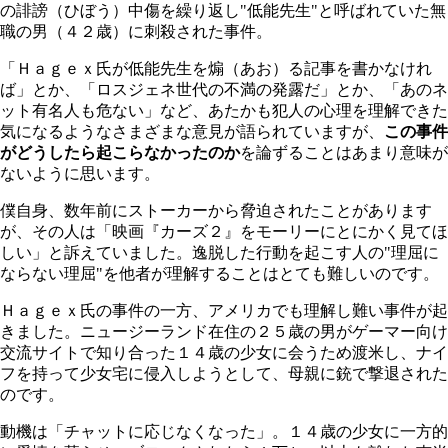
の誹謗（ひぼう）中傷を繰り返し"低能先生"と呼ばれていた無
職の男（４２歳）に刺殺された事件。
「Ｈａｇｅｘ氏が低能先生を煽（あお）る記事を書かなけれ
ば」とか、「ロスジェネ世代の不満の発露だ」とか、「あのネ
ット有名人も危ない」など、あたかも犯人の心理を理解できた
気になるようなさまざまな意見が語られていますが、
この事件
がどうしたら起こらなかったのか
を論ずることはあまり意味が
ないように思います。
僕自身、数年前にストーカーから脅迫されたことがあります
が、その人は「映画『カーズ２』をモーリーにとにかく見てほ
しい」と訴えていました。逸脱した行動を起こす人の"理屈に
ならない理屈"を他者が理解することはとても難しいのです。
Ｈａｇｅｘ氏の事件の一方、アメリカでも理解し難い事件が起
きました。ニュージーランド在住の２５歳の男がゲーマー向け
交流サイトで知り合った１４歳の少女に会うため渡米し、ナイ
フを持って少女宅に侵入しようとして、母親に銃で撃退された
のです。
動機は「チャットに応じなくなった」。１４歳の少女に一方的