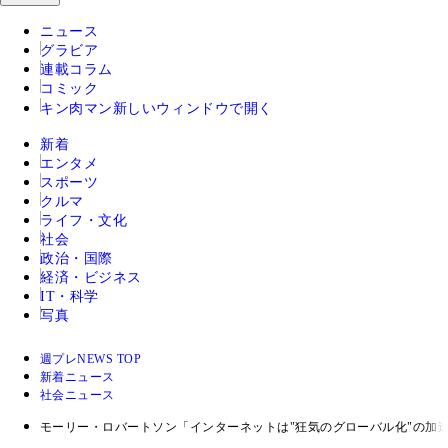
ニュース
グラビア
連載コラム
コミック
キン肉マン
新しいウィンドウで開く
新着
エンタメ
スポーツ
クルマ
ライフ・文化
社会
政治・国際
経済・ビジネス
IT・科学
写真
週プレNEWS TOP
新着ニュース
社会ニュース
モーリー・ロバートソン「インターネットは"狂気のグローバル化"の加