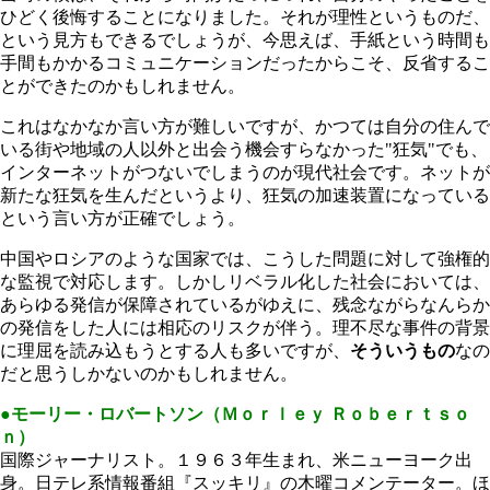
ひどく後悔することになりました。それが理性というものだ、
という見方もできるでしょうが、今思えば、手紙という時間も
手間もかかるコミュニケーションだったからこそ、反省するこ
とができたのかもしれません。
これはなかなか言い方が難しいですが、かつては自分の住んで
いる街や地域の人以外と出会う機会すらなかった"狂気"でも、
インターネットがつないでしまうのが現代社会です。ネットが
新たな狂気を生んだというより、狂気の加速装置になっている
という言い方が正確でしょう。
中国やロシアのような国家では、こうした問題に対して強権的
な監視で対応します。しかしリベラル化した社会においては、
あらゆる発信が保障されているがゆえに、残念ながらなんらか
の発信をした人には相応のリスクが伴う。理不尽な事件の背景
に理屈を読み込もうとする人も多いですが、
そういうもの
なの
だと思うしかないのかもしれません。
●モーリー・ロバートソン（Ｍｏｒｌｅｙ Ｒｏｂｅｒｔｓｏ
ｎ）
国際ジャーナリスト。１９６３年生まれ、米ニューヨーク出
身。日テレ系情報番組『スッキリ』の木曜コメンテーター。ほ