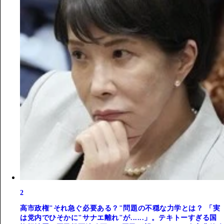
2
高市政権"それ急ぐ必要ある？"問題の不穏な力学とは？ 「実
は党内でひそかに"サナエ離れ"が......」。テキトーすぎる国