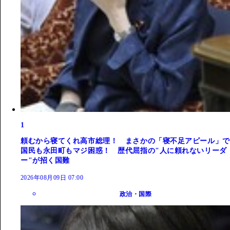
1
頼むから寝てくれ高市総理！ まさかの「寝不足アピール」で
国民も永田町もマジ困惑！ 歴代屈指の"人に頼れないリーダ
ー"が招く国難
2026年08月09日 07:00
政治・国際