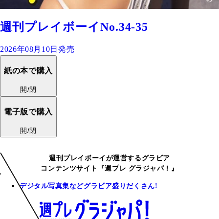
週刊プレイボーイNo.34-35
2026年08月10日発売
紙の本で購入
開/閉
電子版で購入
開/閉
週刊プレイボーイが運営するグラビア
コンテンツサイト『週プレ グラジャパ！』
デジタル写真集などグラビア盛りだくさん!