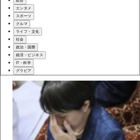
総合
エンタメ
スポーツ
クルマ
ライフ・文化
社会
政治・国際
経済・ビジネス
IT・科学
グラビア