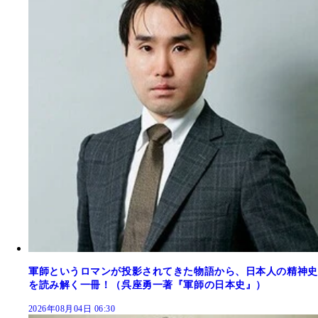
軍師というロマンが投影されてきた物語から、日本人の精神史
を読み解く一冊！（呉座勇一著『軍師の日本史』）
2026年08月04日 06:30