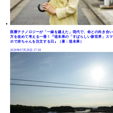
医療テクノロジーが「一線を越えた」現代で、命との向き合い
方を改めて考える一冊！『堤未果の「すばらしい新世界」スマ
ホで赤ちゃんを注文する日』（著：堤未果）
2026年07月28日 17:30