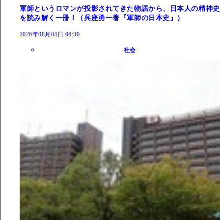
軍師というロマンが投影されてきた物語から、日本人の精神史
を読み解く一冊！（呉座勇一著『軍師の日本史』）
2026年08月04日 06:30
社会