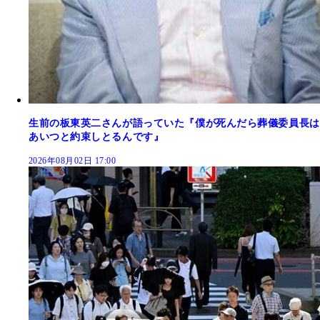
生前の板東英二さんが語っていた『僕が死んだら葬儀委員長は
あいつと約束しとるんです』
2026年08月02日 17:00