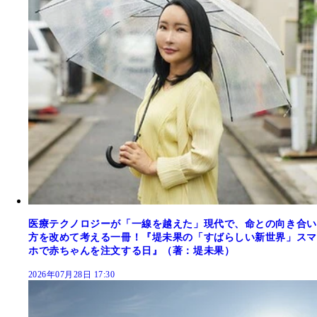
医療テクノロジーが「一線を越えた」現代で、命との向き合い
方を改めて考える一冊！『堤未果の「すばらしい新世界」スマ
ホで赤ちゃんを注文する日』（著：堤未果）
2026年07月28日 17:30