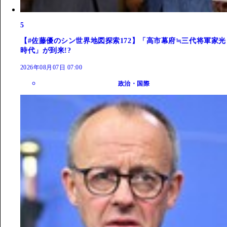
5
【#佐藤優のシン世界地図探索172】「高市幕府≒三代将軍家光
時代」が到来!?
2026年08月07日 07:00
政治・国際