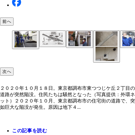
前へ
「地盤補修地域」ではエリア直上の家屋の解体工事
左の家が補償エリア内で、右の家は本文に登場する
家屋解体の工事に抗議する住民たち（右）とＮＥＸ
なう。転居させられる住民には２パターンの補償を
重威さん（写真に写っている人物）の自宅でエリア
の現場担当者（左）
２０２０年１０月１８日。東京都調布市東つつじケ
意。工事終了後に新築を建てる場合は仮転居先での
外。２軒はわずかしか離れていない
丁目の道路が突然陥没。住民たちは騒然となった（
賃、新築費用などを負担。そのまま転居する場合は
次へ
提供：外環ネット）
産をＮＥＸＣＯが買い取る。一方「補償対象地域」
壁のヒビ割れやドアのゆがみといった外環トンネル
２０２０年１０月１８日。東京都調布市東つつじケ丘２丁目の
での影響が疑われる被害の修繕のみを補償（図はＮ
道路が突然陥没。住民たちは騒然となった（写真提供：外環ネ
ＣＯ東日本の発表資料より編集部が作成）
ット）２０２０年１０月、東京都調布市の住宅街の道路で、突
如巨大な陥没が発生。原因は地下４...
この記事を読む