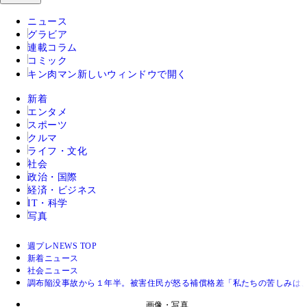
ニュース
グラビア
連載コラム
コミック
キン肉マン
新しいウィンドウで開く
新着
エンタメ
スポーツ
クルマ
ライフ・文化
社会
政治・国際
経済・ビジネス
IT・科学
写真
週プレNEWS TOP
新着ニュース
社会ニュース
調布陥没事故から１年半。被害住民が怒る補償格差「私たちの苦しみは
画像・写真