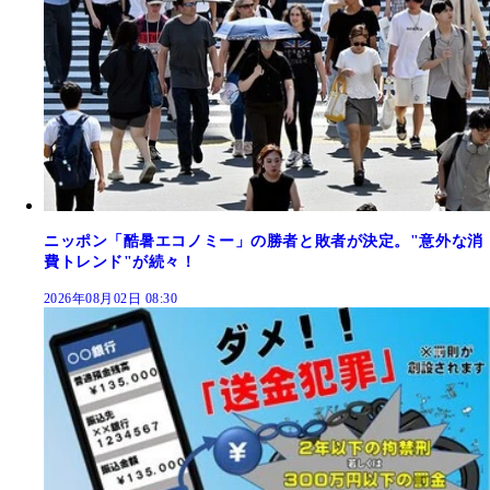
ニッポン「酷暑エコノミー」の勝者と敗者が決定。"意外な消
費トレンド"が続々！
2026年08月02日 08:30