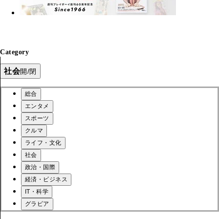
Category
社会
開/閉
総合
エンタメ
スポーツ
クルマ
ライフ・文化
社会
政治・国際
経済・ビジネス
IT・科学
グラビア