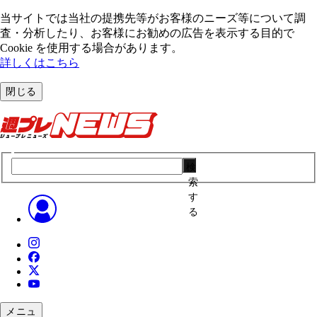
当サイトでは当社の提携先等がお客様のニーズ等について調
査・分析したり、お客様にお勧めの広告を表⽰する⽬的で
Cookie を使⽤する場合があります。
詳しくはこちら
閉じる
検
索
す
る
メニュ