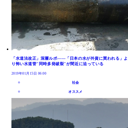
「水道法改正」深層ルポ――「日本の水が外資に買われる」よ
り怖い水道管"同時多発破裂"が間近に迫っている
2019年01月15日 06:00
社会
オススメ