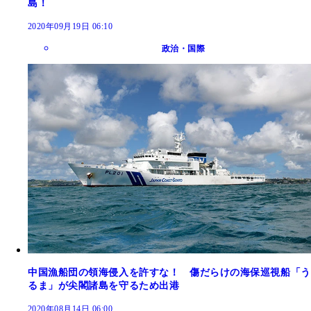
島！
2020年09月19日 06:10
政治・国際
中国漁船団の領海侵入を許すな！ 傷だらけの海保巡視船「う
るま」が尖閣諸島を守るため出港
2020年08月14日 06:00