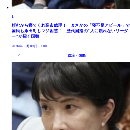
1
頼むから寝てくれ高市総理！ まさかの「寝不足アピール」で
国民も永田町もマジ困惑！ 歴代屈指の"人に頼れないリーダ
ー"が招く国難
2026年08月09日 07:00
政治・国際