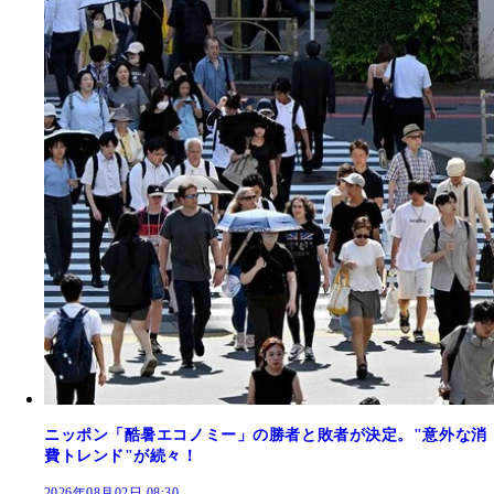
ニッポン「酷暑エコノミー」の勝者と敗者が決定。"意外な消
費トレンド"が続々！
2026年08月02日 08:30