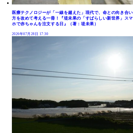
医療テクノロジーが「一線を越えた」現代で、命との向き合い
方を改めて考える一冊！『堤未果の「すばらしい新世界」スマ
ホで赤ちゃんを注文する日』（著：堤未果）
2026年07月28日 17:30