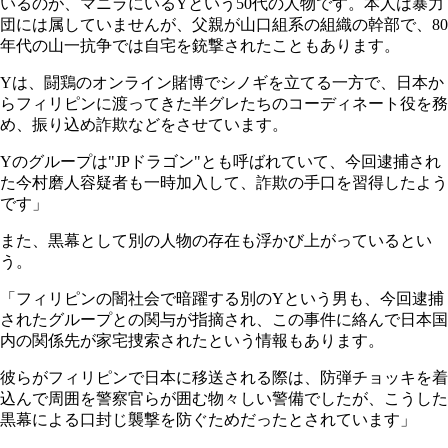
いるのが、マニラにいるYという50代の人物です。本人は暴力
団には属していませんが、父親が山口組系の組織の幹部で、80
年代の山一抗争では自宅を銃撃されたこともあります。
Yは、闘鶏のオンライン賭博でシノギを立てる一方で、日本か
らフィリピンに渡ってきた半グレたちのコーディネート役を務
め、振り込め詐欺などをさせています。
Yのグループは"JPドラゴン"とも呼ばれていて、今回逮捕され
た今村磨人容疑者も一時加入して、詐欺の手口を習得したよう
です」
また、黒幕として別の人物の存在も浮かび上がっているとい
う。
「フィリピンの闇社会で暗躍する別のYという男も、今回逮捕
されたグループとの関与が指摘され、この事件に絡んで日本国
内の関係先が家宅捜索されたという情報もあります。
彼らがフィリピンで日本に移送される際は、防弾チョッキを着
込んで周囲を警察官らが囲む物々しい警備でしたが、こうした
黒幕による口封じ襲撃を防ぐためだったとされています」