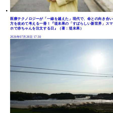
医療テクノロジーが「一線を越えた」現代で、命との向き合い
方を改めて考える一冊！『堤未果の「すばらしい新世界」スマ
ホで赤ちゃんを注文する日』（著：堤未果）
2026年07月28日 17:30