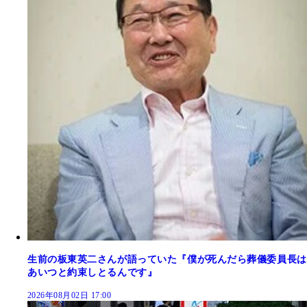
生前の板東英二さんが語っていた『僕が死んだら葬儀委員長は
あいつと約束しとるんです』
2026年08月02日 17:00