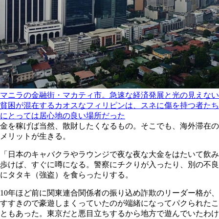
マニラの金融街・マカティ市。急速な経済発展と光の見えない
貧困が混在するカオスなフィリピンは、スネに傷を持つ者たち
にとっては居心地の良い場所だった
金を稼げば当然、散財したくなるもの。そこでも、海外滞在の
メリットが生きる。
「日本のキャバクラやラウンジで夜な夜な大金をはたいて飲み
歩けば、すぐに噂になる。警察にチクりが入ったり、別の不良
にタタキ（強盗）を食らったりする。
10年ほど前に関東連合関係者の振り込め詐欺のリーダー格が、
すすきので豪遊しまくっていたのが端緒になってパクられたこ
ともあった。東京だと悪目立ちするから地方で遊んでいたわけ