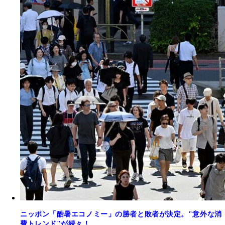
ニッポン「酷暑エコノミー」の勝者と敗者が決定。"意外な消
費トレンド"が続々！