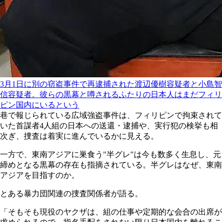
3月1日に別の窃盗事件で再逮捕された渡辺優樹容疑者と小島智
信容疑者。彼らの黒幕と噂されるふたりの日本人はまだフィリ
ピン国内にいるという
巷で報じられている広域強盗事件は、フィリピンで拘束されて
いた首謀者4人組の日本への送還・逮捕や、実行犯の検挙も相
次ぎ、捜査は着実に進んでいるかに見える。
一方で、東南アジアに巣食う"半グレ"は今も数多く生息し、元
締めとなる黒幕の存在も指摘されている。半グレはなぜ、東南
アジアを目指すのか。
とある暴力団関連の捜査関係者が語る。
「そもそも現役のヤクザは、組の仕事や定期的な会合の出席が