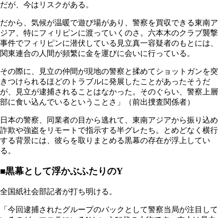
だが、今はリスクがある。
だから、気候が温暖で遊び場があり、警察を買収できる東南ア
ジア、特にフィリピンに渡っていくのさ。六本木のクラブ襲撃
事件でフィリピンに潜伏している見立真一容疑者のもとには、
関東連合の人間が頻繁に金を運びに会いに行っている。
その際に、見立の仲間が現地の警察と揉めてショットガンを突
きつけられるほどのトラブルに発展したことがあったそうだ
が、見立が逮捕されることはなかった。そのぐらい、警察上層
部に食い込んでいるということさ」（前出捜査関係者）
日本の警察、同業者の目から逃れて、東南アジアから振り込め
詐欺や強盗をリモートで指示する半グレたち。とめどなく横行
する背景には、彼らを取りまとめる黒幕の存在が浮上してい
る。
■黒幕として浮かぶふたりのY
全国紙社会部記者が打ち明ける。
「今回逮捕されたグループのバックとして警察当局が注目して