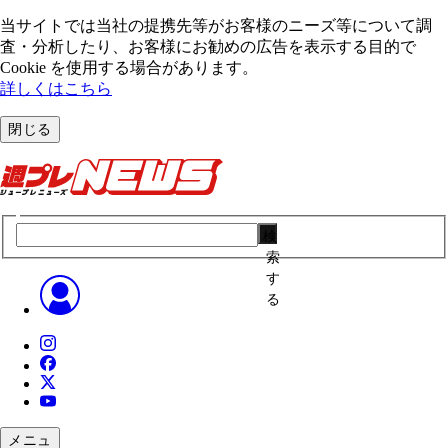
当サイトでは当社の提携先等がお客様のニーズ等について調
査・分析したり、お客様にお勧めの広告を表⽰する⽬的で
Cookie を使⽤する場合があります。
詳しくはこちら
閉じる
検
索
す
る
メニュ