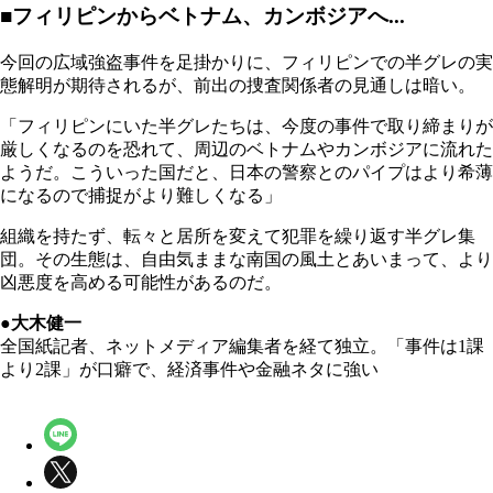
■フィリピンからベトナム、カンボジアへ...
今回の広域強盗事件を足掛かりに、フィリピンでの半グレの実
態解明が期待されるが、前出の捜査関係者の見通しは暗い。
「フィリピンにいた半グレたちは、今度の事件で取り締まりが
厳しくなるのを恐れて、周辺のベトナムやカンボジアに流れた
ようだ。こういった国だと、日本の警察とのパイプはより希薄
になるので捕捉がより難しくなる」
組織を持たず、転々と居所を変えて犯罪を繰り返す半グレ集
団。その生態は、自由気ままな南国の風土とあいまって、より
凶悪度を高める可能性があるのだ。
●大木健一
全国紙記者、ネットメディア編集者を経て独立。「事件は1課
より2課」が口癖で、経済事件や金融ネタに強い