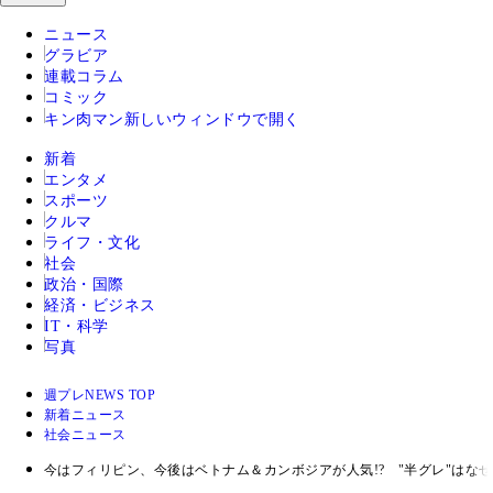
ニュース
グラビア
連載コラム
コミック
キン肉マン
新しいウィンドウで開く
新着
エンタメ
スポーツ
クルマ
ライフ・文化
社会
政治・国際
経済・ビジネス
IT・科学
写真
週プレNEWS TOP
新着ニュース
社会ニュース
今はフィリピン、今後はベトナム＆カンボジアが人気!? "半グレ"はな